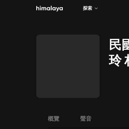
探索
全部
小說
民
個人成長
玲
相聲評書
兒童
歷史
情感治愈
健康養生
商業財經
概覽
聲音
廣播劇