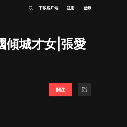
下載客戶端
註冊
登錄
國傾城才女|張愛
關注