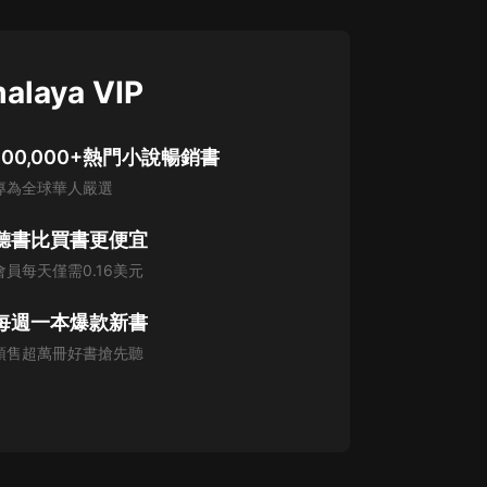
alaya VIP
100,000+熱門小說暢銷書
專為全球華人嚴選
聽書比買書更便宜
會員每天僅需0.16美元
每週一本爆款新書
預售超萬冊好書搶先聽