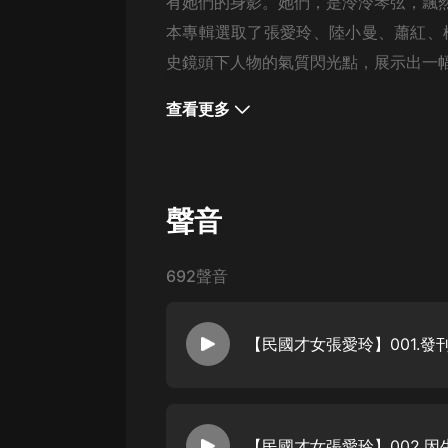
經典名著
有她們的身影。她們，是泠泠琴弦，飄
本專輯選取了張愛玲、陸小曼、蕭紅、
人物傳記
史鏡頭下人物的氣質閃光點，展示出一
電影
查看更多
生活
英語
日語
聲音
課程
少兒教育
692聲音
二次元
教育培訓
【民國才女張愛玲】001.發
IT科技
汽車