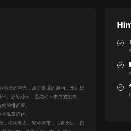
灰姑娘音樂
郭德綱於謙相聲全集
Him
德雲社郭德綱相聲VIP
安全警長啦咘啦哆·假期篇|新篇章加
更|寶寶巴士故事
寶寶巴士
凡人修仙傳|楊洋主演影視原著|薑廣
濤配音多播版本
光合積木
起慘淡的年光，裹了亂世的風雨，走到紙
摸金天師【第一季】（紫襟演播）
有聲的紫襟
升平。影影綽綽，是燈火下未央的故事。
婉約的徘徊著。
無敵六皇子|爆笑穿越|無敵流皇子|安
終是風華絕代。
燃領銜有聲小說
安燃
佛，從未離去。繁華鬨市，古道天涯，都