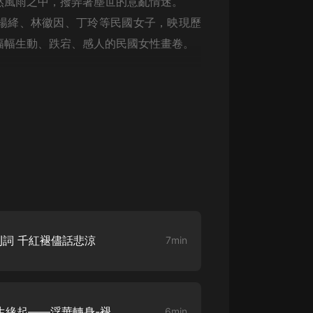
然風雨之中，撥弄著塵世的意亂情迷。
生命科學篇1-2·猴子警長科學探案記|
寶寶巴士科普
楊絳、林徽因、丁玲等民國女子，映現歷
寶寶巴士
幅幅生動、跌宕、感人的民國女性畫卷。
【新民間劇場】我的老千江湖｜ 有聲
的紫襟｜ 魔幻千手
有聲的紫襟
《夜色鋼琴曲》
夜色鋼琴曲趙海洋
太荒吞天訣丨熱血玄幻丨紫襟領銜有
聲劇
有聲的紫襟
嫡女貴嫁 | 一刀蘇蘇團隊制作 | 古言
刊詞 千紅褪儘話悲涼
宮鬥重生爽文 多人有聲劇
7min
一刀蘇蘇
中國大案紀實 | 每日一驚案！真實案
件恐怖刑偵尚文
大舌頭尚文
【民國才女張愛玲】002.因生緣起——浮華轉身-褪色的繁華1
6min