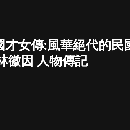
最佳女婿｜都市異能多人有聲劇｜一
種侃侃｜有聲小說
國才女傳:風華絕代的民
一種侃侃
米小圈上學記:一二三年級 | 暢銷出版
 林徽因 人物傳記
物
米小圈
破壞者聯盟篇1-4季·猴子警長科學探
案記|寶寶巴士
寶寶巴士
大奉打更人丨頭陀淵領銜多人有聲
劇|暢聽全集|王鶴棣、田曦薇主演影
視劇原著|賣報小郎君
頭陀淵講故事
總有這樣的歌只想一個人聽