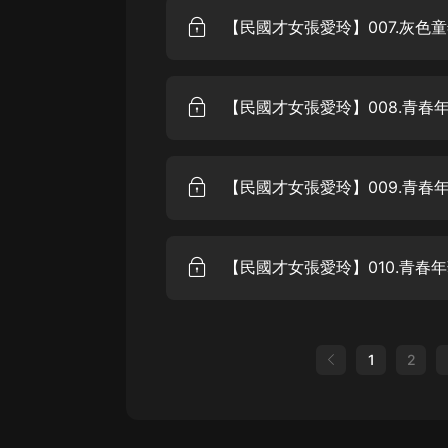
【民國才女張愛玲】007.灰色童
1
2