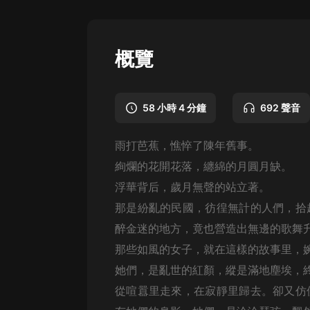
懸疑
科幻
概覽
好書精講
外語
58 小時 4 分鐘
692 聲音
耽美
雨打芭蕉，憔悴了陳年舊事。
認知思維
絢爛的花開花落，纏綿的月圓月缺。
人文
浮華背后，歲月無聲的站立著。
音樂
那是紛亂的民國，彷徨無計的人們，拾
醉金迷的地方，竟也營造出無邊的歌舞
粵語
那些如風的女子，就在這樣的故事里，
頭條
她們，是亂世的紅顏，縱是滿地塵埃，
娛樂
從喧囂里走來，在寂靜里歸去。卻又仿