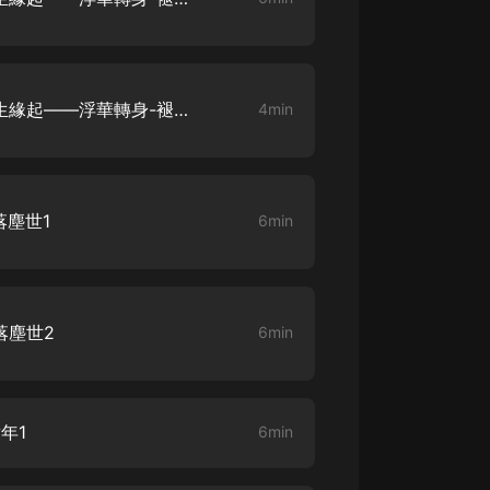
大秦：不裝了，你爹我是秦始皇丨爆
笑穿越丨伍壹劇社多人劇|趙家繼承
人秦朝
伍壹劇社
【民國才女張愛玲】003.因生緣起——浮華轉身-褪色的繁華2
4min
詭秘之主 | 多人有聲劇丨同名動畫原
著 | 西幻克蘇魯 | 烏賊作品
8082Audio
重生1980：開局迎娶姐姐閨蜜丨頭
落塵世1
6min
陀淵領銜丨重生八零丨精品多人有聲
劇
頭陀淵講故事
成何體統丨雙穿反套路爆笑爽文丨冷
月淺淺&倔強的小紅丨精品多人有聲
落塵世2
6min
劇
o冷月淺淺o
年1
6min