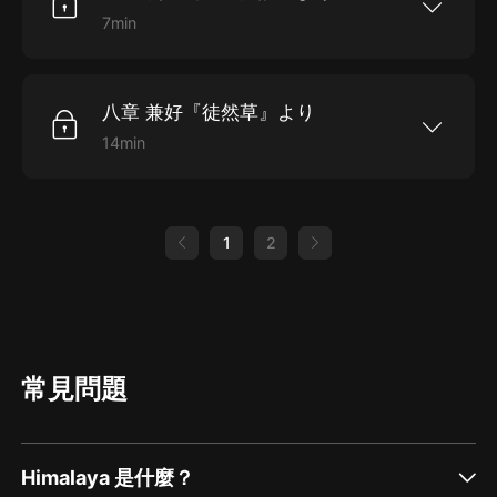
7min
七章 鴨長明『方丈記』より 時間：00:07:45
八章 兼好『徒然草』より
14min
八章 兼好『徒然草』より 時間：00:14:02
1
2
常見問題
Himalaya 是什麼？