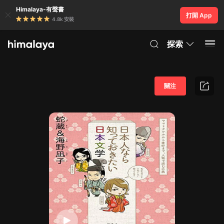
Himalaya-有聲書
打開 App
4.8k 安裝
探索
關注