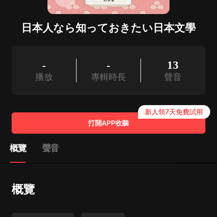
日本人なら知っておきたい日本文學
-
-
13
播放
專輯時長
聲音
新人領7天免費試用
打開APP收聽
概覽
聲音
概覽