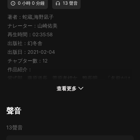
0 小時 0 分鐘
13 聲音
著者：蛇蔵,海野凪子
ナレーター：山崎佑美
再生時間：02:35:58
出版社：幻冬舎
出版日：2021-02-04
チャプター數：12
作品紹介：
紫式部、藤原道長、菅原孝標女、鴨長明……「名前だけ
知ってるあの人」が大好きになる！累計140萬部突破の
查看更多
ベストセラー『日本人の知らない日本語』著者、待望の
最新刊！！『日本人の知らない日本語』『日本人の知ら
聲音
ない日本語２』が累計140萬部のベストセラーとなった
著者の、待望の最新作です。 日本文學上の有名人であ
13聲音
る「清少納言・紫式部・藤原道長・安倍晴明・源頼光・
菅原孝標女・鴨長明・兼好・ヤマトタケル」の９人につ