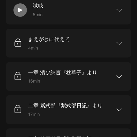
試聴
いて、一般にあまり知られていない人物像を紹介しま
5min
す。
これはサンプル音聲です。購入するとフルバージ
ョンをお聴きいただけます。
まえがきに代えて
4min
まえがきに代えて 時間：00:04:08
一章 清少納言『枕草子』より
16min
一章 清少納言『枕草子』より 時間：00:16:37
二章 紫式部『紫式部日記』より
17min
二章 紫式部『紫式部日記』より 時間：00:17:08