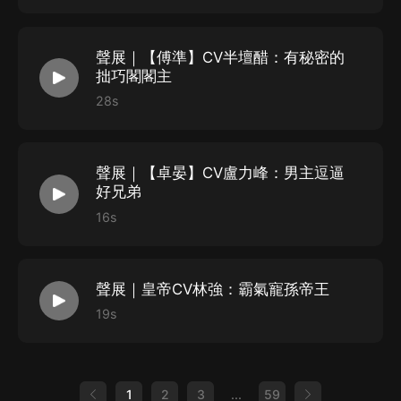
【參與配音】——
風泠、路揚、家明、L句號、朱婧、拾酒、三木、林強、
聲展｜【傅準】CV半壇醋：有秘密的
拙巧閣閣主
亞倫、半壇醋、楚銜、秦月揚、神馬芯、雪夜瀟瀟、調
28s
兒、羊駝、林柏青、Mr.岑、夫子
聲展｜【卓晏】CV盧力峰：男主逗逼
好兄弟
16s
聲展｜皇帝CV林強：霸氣寵孫帝王
19s
1
2
3
...
59