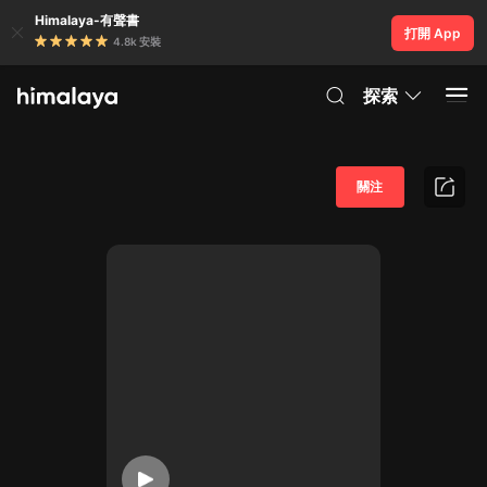
Himalaya-有聲書
打開 App
4.8k 安裝
探索
關注