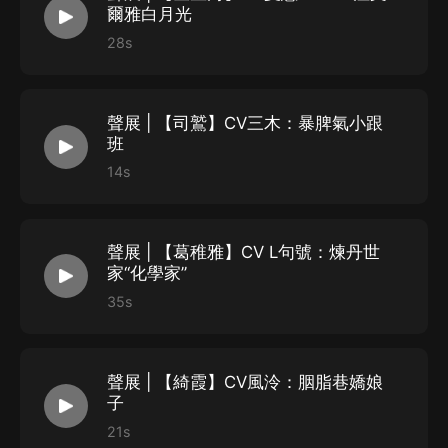
爾雅白月光
【阿南】——歸土海客 美颯少女 重度手控，深諳各種機
28s
關制作 智商非凡 瀟灑坦率
CV：傷洛，商喜週工作室配音演員
代表作：《偷偷藏不住》《難哄》
聲展 | 【司鷲】CV三木：暴脾氣小跟
班
14s
【朱聿恒】算術天才皇太孫 睿智精明 冷靜孤傲，一覺醒
來死期已定，仍然執著於期望逆天改命
CV：雲天河，配音演員，喜馬拉雅獨家簽約主播
聲展 | 【葛稚雅】CV L句號：煉丹世
代表作：《醫妃獨步天下》《夜鶯與玫瑰》
家“化學家”
35s
【竺星河】 表面溫文儒雅，是司南心中的白月光，實則
背景神秘復雜，是謀算天下的無情之人。
聲展 | 【綺霞】CV風泠：胭脂巷嬌娘
CV：夏意 ，影視配音演員
子
代表作：愛奇藝動態漫《我為邪帝》，抖音出品網劇《厲
21s
少，夫人又把你拉黑了》