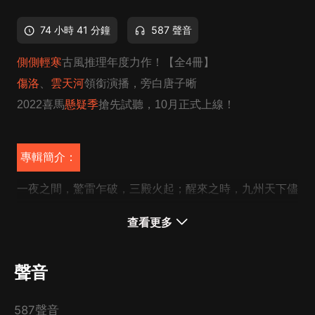
74 小時 41 分鐘
587 聲音
側側輕寒
古風推理年度力作！【全4冊】
傷洛
、
雲天河
領銜演播，旁白
唐子晰
2022喜馬
懸疑季
搶先試聽，10月正式上線！
專輯簡介：
一夜之間，驚雷乍破，三殿火起；醒來之時，九州天下儘
成泡影，皇太孫朱聿恒的人生只剩一年光景；他隱瞞身體
查看更多
狀況暗中調查，然而留給他的線索只有坍塌的大殿，和一
只精巧的絹緞蜻蜓。窮途末路之際，他偶見護城河邊的買
聲音
魚少女，頭上竟戴了一模一樣的蜻蜓。蜻蜓掠過，冥冥中
命運脈絡交錯，掀起諸般雲雨，也攜來雨露春風。
587聲音