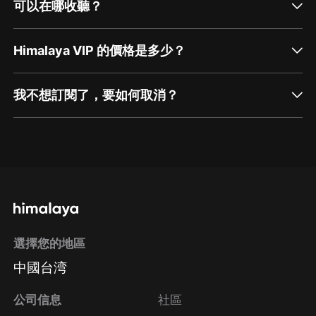
可以在哪收聽？
Himalaya VIP 的價格是多少？
我不想訂閱了，要如何取消？
通過網頁端訂閱如何取消？
點擊這裡
通過手機端訂閱如何取消？
選擇您的地區
Apple Store取消訂閱
中國台湾
方法
Google Play取消訂閱方法
公司信息
社區