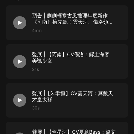
“本王想知道所有關於她的事。”
至此，不認命如他，決心踏入一場豪賭，不計生死，只爭
預告 | 側側輕寒古風推理年度新作
朝夕……
《司南》搶先聽！雲天河、傷洛領銜
演播，即刻搶先訂閱！
4min
作者簡介：
側側輕寒，又名側側，言情名家
聲展 | 【阿南】CV傷洛：歸土海客
愛讀書，不求甚解；愛養花，手下植物冤魂無數；
美颯少女
愛研究地圖，常對著古代城市地圖縱情想象當時風貌。
21s
時空廣袤，人生無限，獨自在自己的路上且行且緩。
代表作品：《簪中錄》《光芒紀》《北落師門》
聲展 |【朱聿恒】CV雲天河：算數天
主播簡介：
才皇太孫
30s
旁白：唐子晰 ，8082工作室，配音演員
代表作：《長安十二時辰》《八百標兵奔北坡》《紈絝世
子妃》
聲展 | 【竺星河】CV夏意Bass：溫文