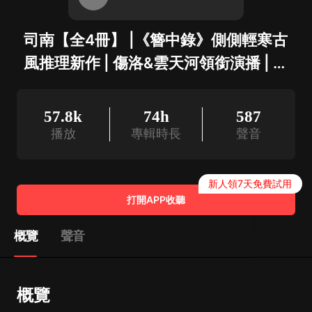
司南【全4冊】 |《簪中錄》側側輕寒古
風推理新作 | 傷洛&雲天河領銜演播 | 懸
疑言情懸愛力作
57.8k
74h
587
播放
專輯時長
聲音
新人領7天免費試用
打開APP收聽
概覽
聲音
概覽