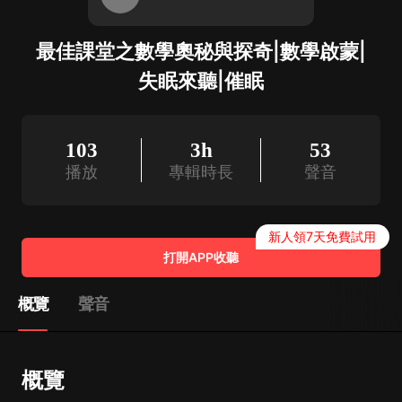
最佳課堂之數學奧秘與探奇|數學啟蒙|
失眠來聽|催眠
103
3h
53
播放
專輯時長
聲音
新人領7天免費試用
打開APP收聽
概覽
聲音
概覽