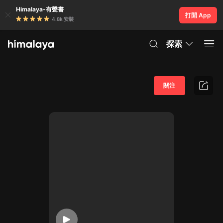
Himalaya-有聲書
打開 App
4.8k 安裝
探索
關注