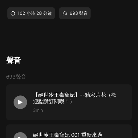
102 小時 28 分鐘
693 聲音
聲音
693聲音
【絕世冷王毒寵妃】--精彩片花（歡
迎點讚訂閱哦！）
3min
絕世冷王毒寵妃 001 重新來過