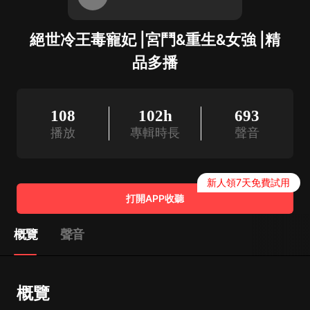
絕世冷王毒寵妃 |宮鬥&重生&女強 |精
品多播
108
102h
693
播放
專輯時長
聲音
新人領7天免費試用
打開APP收聽
概覽
聲音
概覽