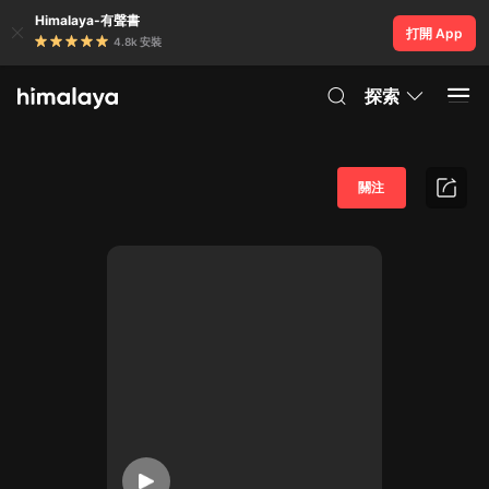
Himalaya-有聲書
打開 App
4.8k 安裝
探索
關注