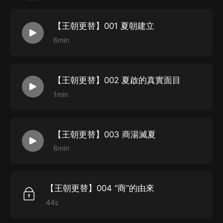
面樹敵；有的人長袖善舞，有的人黯然出局；有的人推陳
出新，有的人固步自封；有的人推動了歷史的車輪，有的
【王朝更替】001 夏朝建立
人恢復了野蠻的習俗；有的人成為千古明君，有的人淪為
6min
獨夫民賊……千古而下，伴隨著歷史的車輪，政治的演進
推動著文明的發展，也是人類福祉的延續。
【王朝更替】002 夏啟的真實面目
1min
【王朝更替】003 商湯滅夏
6min
【王朝更替】004 “商”的由來
44s