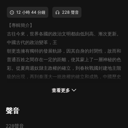
12 小時 44 分鐘
228 聲音
【專輯簡介】
古往今來，世界各國的政治文明都由低到高、漸次更新。
中國古代的政治變革，王
朝更迭擁有獨特的發展軌跡，因其自身的封閉性，故而和
普通百姓之間存在一定的距離，使其蒙上了一層神秘的色
彩。從夏商週奴隸主政權的確立，到春秋戰國封建地主階
級的出現，再到秦漢大一統政權的確立和成熟，中國歷史
如長江大河，一瀉千里，展現出波瀾壯闊的演進之局。
查看更多
兩漢的建立，再到三國兩晉南北朝的紛亂，再發展到隋唐
的高度繁榮，元明清的燦爛輝煌，一次次的治亂交替，一
聲音
代代的風雲叱吒，在改朝換代中，在榮辱沉浮中，有的人
定鼎九州，有的人身死國滅；有的人縱橫捭闔，有的人四
228聲音