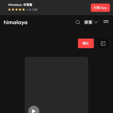
Himalaya-有聲書
打開 App
4.8k 安裝
探索
關注