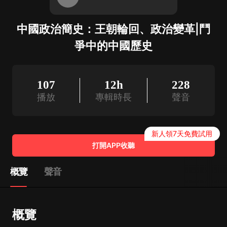
中國政治簡史：王朝輪回、政治變革|鬥
爭中的中國歷史
107
12h
228
播放
專輯時長
聲音
新人領7天免費試用
打開APP收聽
概覽
聲音
概覽