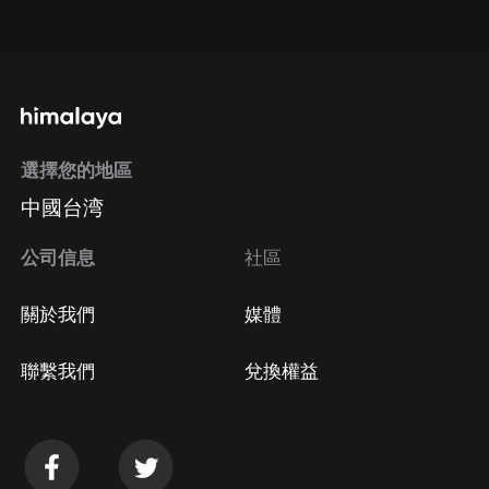
點擊這裡
通過手機端訂閱如何取消？
選擇您的地區
Apple Store取消訂閱
中國台湾
方法
Google Play取消訂閱方法
公司信息
社區
關於我們
媒體
聯繫我們
兌換權益