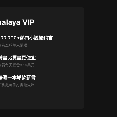
alaya VIP
100,000+熱門小說暢銷書
專為全球華人嚴選
聽書比買書更便宜
會員每天僅需0.16美元
每週一本爆款新書
預售超萬冊好書搶先聽