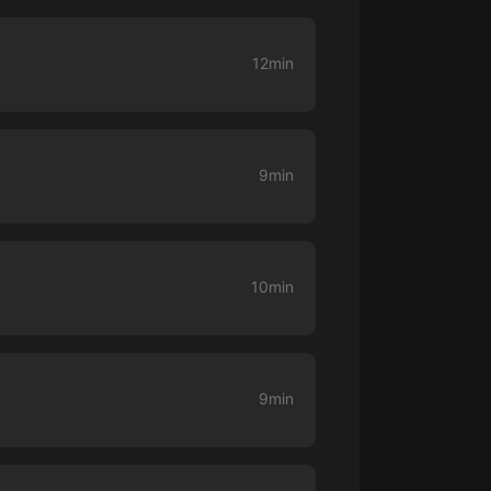
生命科學篇1-2·猴子警長科學探案記|
寶寶巴士科普
寶寶巴士
12min
【新民間劇場】我的老千江湖｜ 有聲
的紫襟｜ 魔幻千手
有聲的紫襟
9min
《夜色鋼琴曲》
夜色鋼琴曲趙海洋
太荒吞天訣丨熱血玄幻丨紫襟領銜有
10min
聲劇
有聲的紫襟
嫡女貴嫁 | 一刀蘇蘇團隊制作 | 古言
宮鬥重生爽文 多人有聲劇
9min
一刀蘇蘇
中國大案紀實 | 每日一驚案！真實案
件恐怖刑偵尚文
大舌頭尚文