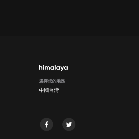
通過手機端訂閱如何取消？
Apple Store取消訂閱方法
G
選擇您的地區
中國台湾