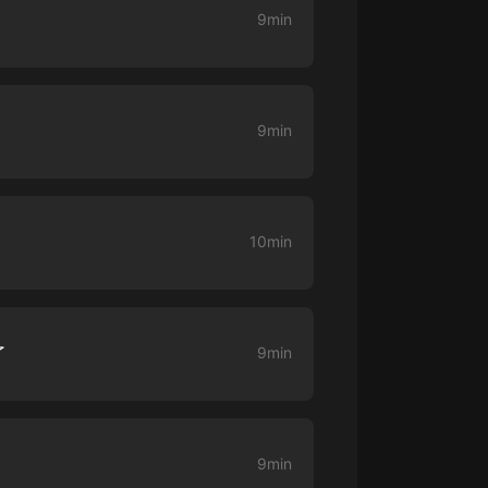
9min
大秦：不裝了，你爹我是秦始皇丨爆
笑穿越丨伍壹劇社多人劇|趙家繼承
人秦朝
伍壹劇社
詭秘之主 | 多人有聲劇丨同名動畫原
9min
著 | 西幻克蘇魯 | 烏賊作品
8082Audio
重生1980：開局迎娶姐姐閨蜜丨頭
陀淵領銜丨重生八零丨精品多人有聲
10min
劇
頭陀淵講故事
成何體統丨雙穿反套路爆笑爽文丨冷
月淺淺&倔強的小紅丨精品多人有聲
劇
o冷月淺淺o
了
9min
9min