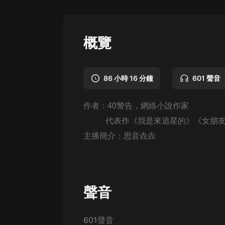
懸疑
科幻
概覽
好書精講
外語
86 小時 16 分鐘
601 聲音
耽美
作者：40警告，網絡小說作家
認知思維
代表作《我是來追星的》《女朋友
人文
主播簡介：思音垚垚
音樂
粵語
頭條
聲音
娛樂
601聲音