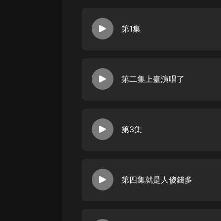
經典名著
人物傳記
第1集
電影
生活
英語
第二集上臺演唱了
日語
課程
第3集
少兒教育
二次元
教育培訓
第四集就是人傻錢多
IT科技
汽車