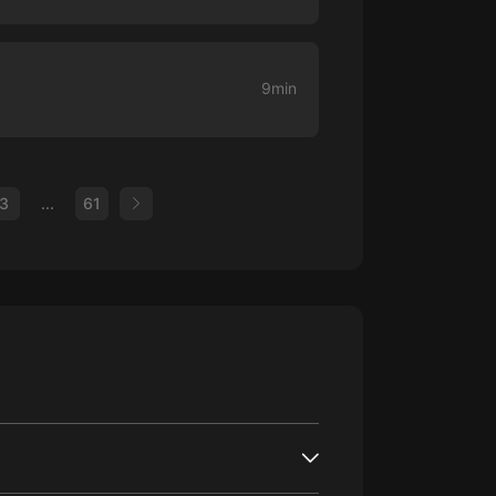
9min
3
...
61