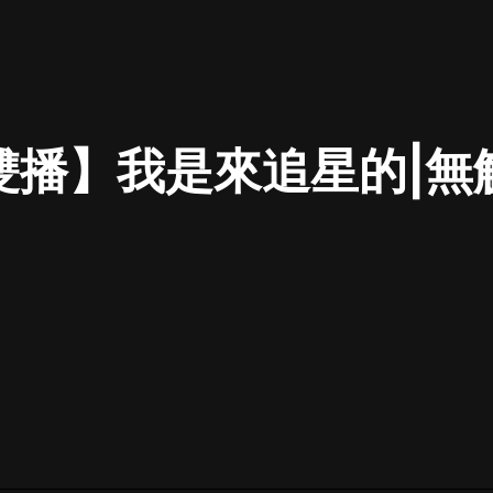
最佳女婿｜都市異能多人有聲劇｜一
種侃侃｜有聲小說
雙播】我是來追星的|無
一種侃侃
米小圈上學記:一二三年級 | 暢銷出版
物
米小圈
破壞者聯盟篇1-4季·猴子警長科學探
案記|寶寶巴士
寶寶巴士
大奉打更人丨頭陀淵領銜多人有聲
劇|暢聽全集|王鶴棣、田曦薇主演影
視劇原著|賣報小郎君
頭陀淵講故事
總有這樣的歌只想一個人聽