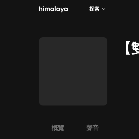
探索
全部
小說
【
個人成長
相聲評書
兒童
歷史
情感治愈
健康養生
商業財經
概覽
聲音
廣播劇