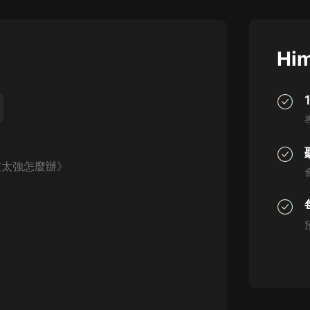
灰姑娘音樂
郭德綱於謙相聲全集
Him
德雲社郭德綱相聲VIP
安全警長啦咘啦哆·假期篇|新篇章加
更|寶寶巴士故事
寶寶巴士
凡人修仙傳|楊洋主演影視原著|薑廣
濤配音多播版本
太強怎麼辦》
光合積木
摸金天師【第一季】（紫襟演播）
有聲的紫襟
無敵六皇子|爆笑穿越|無敵流皇子|安
燃領銜有聲小說
安燃