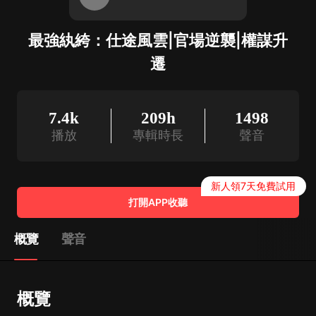
最強紈絝：仕途風雲|官場逆襲|權謀升
遷
7.4k
209h
1498
播放
專輯時長
聲音
新人領7天免費試用
打開APP收聽
概覽
聲音
概覽