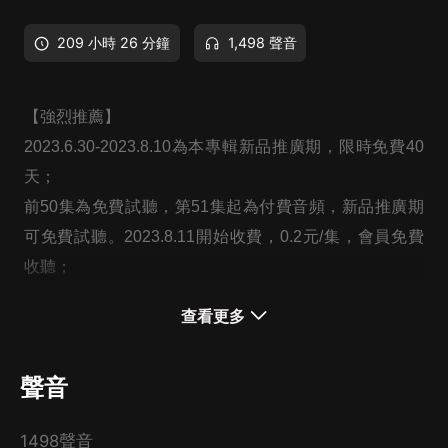
209 小時 26 分鐘
1,498 聲音
【強烈推薦】
2023.6.30-2023.8.10為本專輯新品推廣期，限時免費40
天；
前50集為免費試聽，第51集起為付費音頻，新品推廣期
可免費試聽。2023.8.11開始收費，0.2元/集，會員免費
收聽；
日更3集，不定時爆更，多多評論訂閱可加更哦~
查看更多
【內容簡介】
聲音
官場既有刀光劍影，也有旖旎柔情，看似平坦的官路實則
步步殺機，陷阱遍布，一不小心就會陷入萬劫不復的境
1498聲音
地，劉榮軒是縣委宣傳科一科員，仕途不順，但他的命運