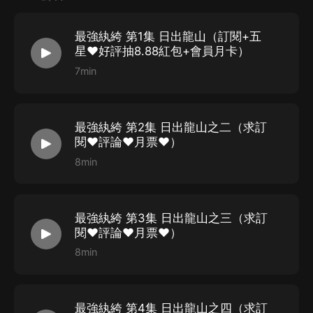
很快出現轉機從小透明變成炙手可熱的人物…其實只需要
最強紈絝 第1集 日出龍山（訂閱+五
抓住一次機會！
星❤好評抽8.88紅包+會員月卡）
7min
【主播簡介】
顧海
：
聲線多變，參演多部作品配制工作
王禮禮
：
青叔音，參與作品播放量過千萬
最強紈絝 第2集 日出龍山之二（求訂
閱❤評論❤月票❤）
眠九
：
聲線多變，曾參與錄制70余部有聲書作品
8min
白羽：
全聲線女播， 擅長角色演繹，參與多部廣播劇與
有聲小說
最強紈絝 第3集 日出龍山之三（求訂
【作者簡介】
閱❤評論❤月票❤）
禦史大夫
，人氣網文作家，所寫小說情節跌宕起伏，情節
8min
和文筆俱佳
最強紈絝 第4集 日出龍山之四（求訂
【