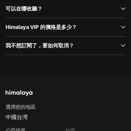
可以在哪收聽？
Himalaya VIP 的價格是多少？
我不想訂閱了，要如何取消？
通過網頁端訂閱如何取消？
點擊這裡
通過手機端訂閱如何取消？
選擇您的地區
Apple Store取消訂閱
中國台湾
方法
Google Play取消訂閱方法
公司信息
社區