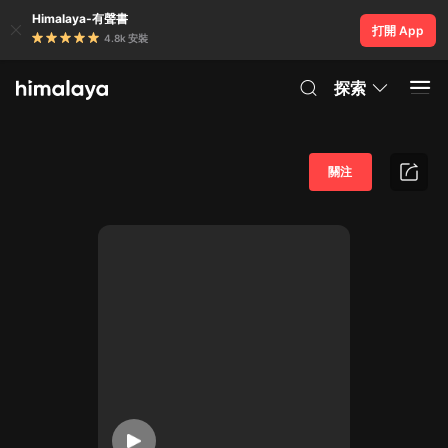
Himalaya-有聲書
打開 App
4.8k 安裝
探索
關注