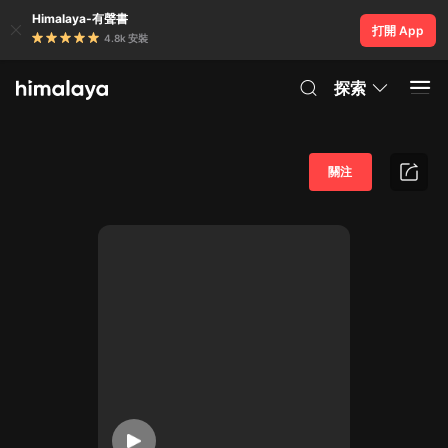
Himalaya-有聲書
打開 App
4.8k 安裝
探索
關注