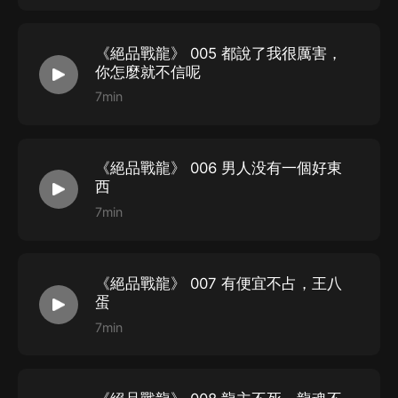
3、如在充值／購買環節遇到問題，您可通過頁面右上方
按鈕，將頁面分享至微信內使用微信支付完成購買。
《絕品戰龍》 005 都說了我很厲害，
4、在購買過程中，如果您有任何問題，可以按以下步驟
你怎麼就不信呢
谘詢在線客服：
7min
第一步：您可在喜馬拉雅APP【賬號-聯系客服】中谘詢
在線客服；
《絕品戰龍》 006 男人没有一個好東
第二步：如果您無法聯系上APP內在線客服，可關注【喜
西
馬拉雅APP】公眾號，通過下方菜單欄里【我的-在線客
7min
服】谘詢在線客服；
第三步：如果在線客服都未取得聯系，也可撥打客服電
話：400-838-5616
《絕品戰龍》 007 有便宜不占，王八
蛋
7min