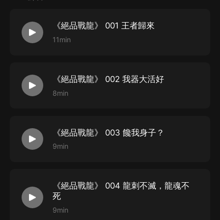
麼時候回來？
《絕品戰龍》 001 王者歸來
STAFF
11min
月明星稀本尊：網絡小說作家
監制：劇有範
《絕品戰龍》 002 我器大活好
審聽：紫色清涼
8min
統籌：幽藍
畫本：舒心百合
對軌：沈沐
《絕品戰龍》 003 饞我身子？
后期制作：維音工作室
9min
購買須知
《絕品戰龍》 004 龍刺不滅，龍魂不
1、本作品為付費有聲書，購買成功后，即可收聽。
死
2、版權歸原作者所有，嚴禁翻錄成任何形式，嚴禁在任
9min
何第三方平臺傳播，違者將追究其法律責任。