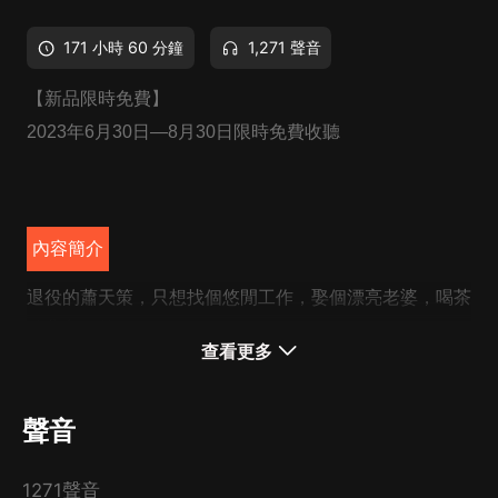
171 小時 60 分鐘
1,271 聲音
【新品限時免費】
2023年6月30日—8月30日限時免費收聽
內容簡介
退役的蕭天策，只想找個悠閒工作，娶個漂亮老婆，喝茶
聽曲兒，然而……
查看更多
第一財閥：您要找工作？您看我們的董事長職位怎麼樣？
配備私人飛機代步，防核彈城堡包住，90%股權轉讓！
聲音
漂亮女總裁：主人，您家保姆房還有嗎？我現在就搬過
去！
1271聲音
第一美女明星：老板，飯菜已做好，浴池水溫剛好，您什