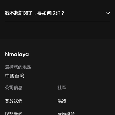
我不想訂閱了，要如何取消？
通過網頁端訂閱如何取消？
點擊這裡
通過手機端訂閱如何取消？
選擇您的地區
Apple Store取消訂閱
中國台湾
方法
Google Play取消訂閱方法
公司信息
社區
關於我們
媒體
聯繫我們
兌換權益