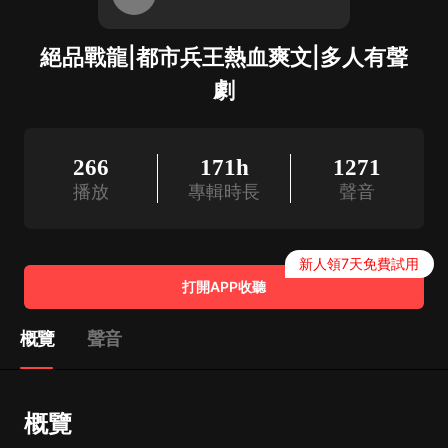
絕品戰龍|都市兵王熱血爽文|多人有聲
劇
266
171h
1271
播放
專輯時長
聲音
新人領7天免費試用
打開APP收聽
概覽
聲音
概覽