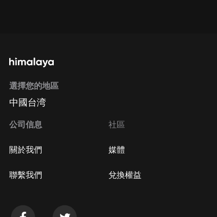
通過網頁端訂閱如何取消？
點擊這裡
通過手機端訂閱如何取消？
選擇您的地區
Apple Store取消訂閱
中國台湾
方法
Google Play取消訂閱方法
公司信息
社區
關於我們
媒體
聯繫我們
兌換權益