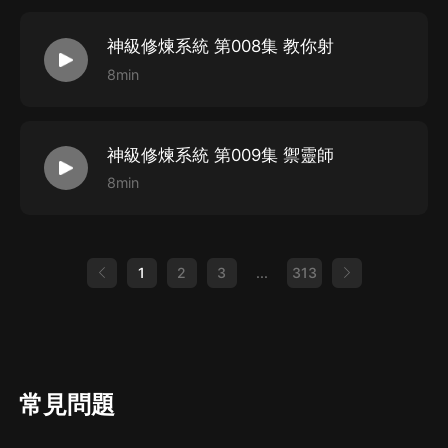
23.半度de微涼飾-君琴心/高梓忻 代表作《戀戀風塵之君
知我心》
神級修煉系統 第008集 教你射
24.葉影微瀾飾-太上七長老/蔣雪婷等
8min
參與作品《超自然調查組》等
25.海海昵昵飾-永夜女皇/石靈/秦夜等 參與作品《逆天皇
神級修煉系統 第009集 禦靈師
后》等
8min
STAFF
作者:小知了
1
2
3
...
313
導演: 聆聲輕語
對軌:百無絕
畫本:守候安樂
后期:迎淩
常見問題
購買須知