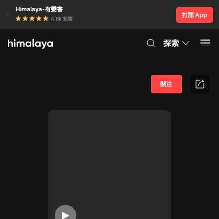
Himalaya-有聲書
打開 App
4.8k 安裝
探索
關注