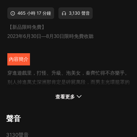
465 小時 17 分鐘
3,130 聲音
【新品限時免費】
2023年6月30日—8月30日限時免費收聽
內容簡介
穿進遊戲里，打怪、升級、泡美女，秦齊忙得不亦樂乎。
别人掉進萬丈深洲那肯定是碎屍萬段，而男主光環籠罩的
秦齊掉進去，卻是活的相當精彩。身邊美女緣不斷，通關
查看更多
爽，一直通關一直爽。秦齊可謂是掙足了積分，換遍了武
器，也搜羅了不少這天下的美女，真可謂優哉遊哉。
聲音
CAST
3130聲音