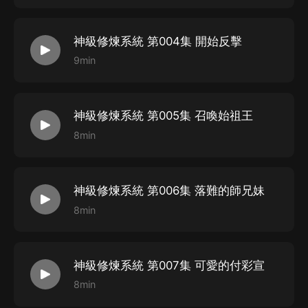
14. FFQ飾-何戰/羅鳴
15. 飩殤飾-何豹/秦峰 代表作《重生之鳳星帶你奪天下》
神級修煉系統 第004集 開始反擊
等
9min
16. 有聲的士心飾-何元生/王忠等 代表作《重生之將門庶
女》等
17.迎風HSF飾-才子情/龍崖/黑袍人等
神級修煉系統 第005集 召喚始祖王
代表作品《哈爾的移動城堡三部曲
8min
18.二月飾-鬼鬼等 參與過短視頻《那男那女那和尚》等
19.龐總管飾-田藝竹/君紫寧等 參與作品《神級修煉系
統》
神級修煉系統 第006集 落難的師兄妹
20.句讀先生飾-宇文穆/文英哲等
8min
參與作品《職場女子生存圖鑒》等
21. 牧歌Seymour飾-太上五長老等 參與作品《我在地球
神級修煉系統 第007集 可愛的付彩宣
修個仙》等
8min
22.平安飾-徐嬌 代表作《一家子》