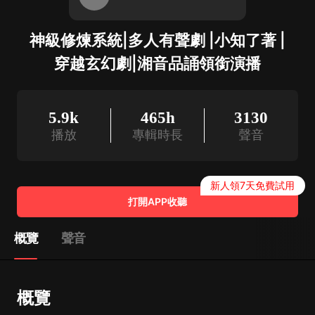
神級修煉系統|多人有聲劇 |小知了著 |
穿越玄幻劇|湘音品誦領銜演播
5.9k
465h
3130
播放
專輯時長
聲音
新人領7天免費試用
打開APP收聽
概覽
聲音
概覽