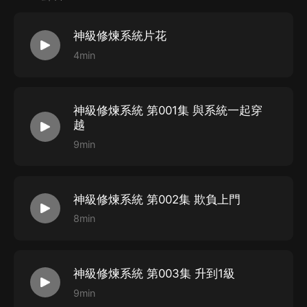
1. 湘音品誦飾-旁白 演播代表作/《系統的超級宗門》等
2. 耙耳朵飾-秦齊 演播代表作/《風雨孤城》等
神級修煉系統片花
3. 琴音子飾-系統/葉依靈 代表作/《重生之將門庶女》等
4min
4. 梁億晨飾-林以形/蛋蛋/帝姬等
代表作《大中華尋寶記之重慶尋寶記》等
5. 紅棗蓉飾-付彩萱 代表作《暖愛》等
神級修煉系統 第001集 與系統一起穿
越
6.壞蛋不再飾-詩詩/司徒靜
9min
代表作《神級遊戲設計師從嚇哭主播開始》等
7.珈寧飾-莫子琪 代表作《仙俠劫》
8. 希舞飾-南宮舞兒/冰雪皇后/週輕燕 代表作《仙俠劫》
神級修煉系統 第002集 欺負上門
9.肥貓飾-吳振/劉文林 代表作/《重生之將門庶女》等
8min
10. 勁鬆飾-何正/何元龍等 代表作《絕世神醫》
11. 聆聲輕語飾-大夫人 代表作/《一家子》等
12. 華年有聲飾-開元宗二長老等 代表作《一家子》等
神級修煉系統 第003集 升到1級
13.止水遊瀾飾-劉強/何虎 代表作《冷血玩家》
9min