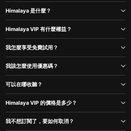
1、本作品為付費有聲書，購買成功后，即可收聽。
Himalaya 是什麼？
2、版權歸原作者所有，嚴禁翻錄成任何形式，嚴禁在任
何第三方平臺傳播，違者將追究其法律責任。
3、如在充值／購買環節遇到問題，您可通過頁面右上方
Himalaya VIP 有什麼權益？
按鈕，將頁面分享至微信內使用微信支付完成購買。
4、在購買過程中，如果您有任何問題，可以按以下步驟
我怎麼享受免費試用？
谘詢在線客服：
第一步：您可在喜馬拉雅APP【賬號-聯系客服】中谘詢
我該怎麼使用優惠碼？
在線客服；
第二步：如果您無法聯系上APP內在線客服，可關注
可以在哪收聽？
【喜馬拉雅APP】公眾號，通過下方菜單欄里【我的-在
線客服】谘詢在線客服；
Himalaya VIP 的價格是多少？
第三步：如果在線客服都未取得聯系，也可撥打客服電
話：400-838-5616
我不想訂閱了，要如何取消？