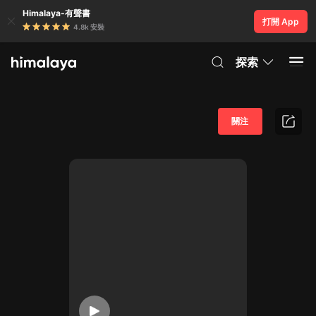
Himalaya-有聲書
打開 App
4.8k 安裝
探索
關注