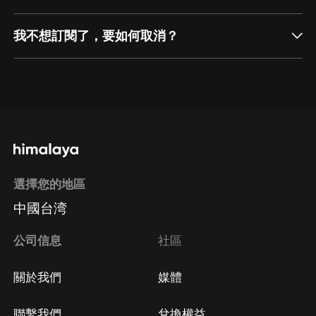
我不想訂閱了，要如何取消？
通過網頁端訂閱如何取消？
點擊這裡
通過手機端訂閱如何取消？
選擇您的地區
Apple Store取消訂閱
中國台湾
方法
Google Play取消訂閱方法
公司信息
社區
關於我們
媒體
聯繫我們
兌換權益