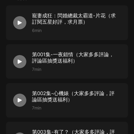
度交鋒，前任糾纏，她卻逐漸淪陷在他冷漠的柔情之下，
不可自拔；冰心終於融化，初戀卻陡然回歸，驚天秘密揭
寵妻成狂：閃婚總裁太霸道-片花（求
開；身心疲憊，她黯然選擇退場：“…離婚吧！”
訂閱五星好評，求月票）
某男卻眼皮未抬：“封氏家規第一條！”封氏子孫，婚成不
6min
離！
而后卻是將她壓在身下：“…第五條！”夫妻矛盾，犯錯
第001集-一夜錯情（大家多多評論，
方，房法伺候一百遍！
評論區抽獎送福利）
尼瑪！一個月，他改的第五條，她就犯了不下十次了，利
7min
滾利，這輩子，她還得清嗎？這是什麼鬼家規？！
【購買須知】
第002集-心機婊（大家多多評論，評
1、本作品為付費有聲書，購買成功后，即可收聽。
論區抽獎送福利）
7min
2、版權歸原作者所有，嚴禁翻錄成任何形式，嚴禁在任
何第三方平臺傳播，違者將追究其法律責任。
3、如在充值／購買環節遇到問題，您可通過頁面右上方
第003集-有了？（大家多多評論，評