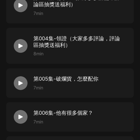
按鈕，將頁面分享至微信內使用微信支付完成購買。
論區抽獎送福利）
4、在購買過程中，如果您有任何問題，可以按以下步驟
7min
谘詢在線客服：
第一步：您可在喜馬拉雅APP【賬號-聯系客服】中谘詢
第004集-領證（大家多多評論，評論
在線客服；
區抽獎送福利）
第二步：如果您無法聯系上APP內在線客服，可關注
8min
【喜馬拉雅APP】公眾號，通過下方菜單欄里【我的-在
線客服】谘詢在線客服；
第三步：如果在線客服都未取得聯系，也可撥打客服電
第005集-破爛貨，怎麼配你
話：400-838-5616
7min
第006集-他有很多個家？
7min