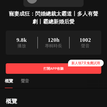
寵妻成狂：閃婚總裁太霸道丨多人有聲
劇丨霸總新婚后愛
9.8k
120h
1002
播放
專輯時長
聲音
新人領7天免費試用
打開APP收聽
概覽
聲音
概覽