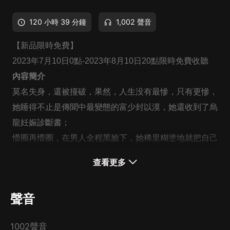
120 小時 39 分鐘
1,002 聲音
【新品限時免費】
2023年7月10日0點-2023年8月10日20點限時免費收聽
內容簡介
莫名失身，還被撞破，果然，人生没有最慘，只有更慘，
她睡得不止是傳聞中最變態的富少封以漠，她還收到了烏
龍妊娠診斷書；
懵圈再懵圈，在男人全程黑臉下，她稀里糊塗地就把自己
嫁了；
查看更多
將錯就錯，相敬如冰，梨諾認命了，原以為此生就這樣
了；
聲音
誰知，某變態摒著潔癖之名，各種雞蛋里挑骨頭；
還讓不讓人好 好過日子了？忍無可忍，她奮起反抗，幾
1002聲音