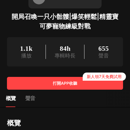
開局召喚一只小骷髏|爆笑輕鬆|精靈寶
可夢寵物練級對戰
1.1k
84h
655
播放
專輯時長
聲音
新人領7天免費試用
打開APP收聽
概覽
聲音
概覽