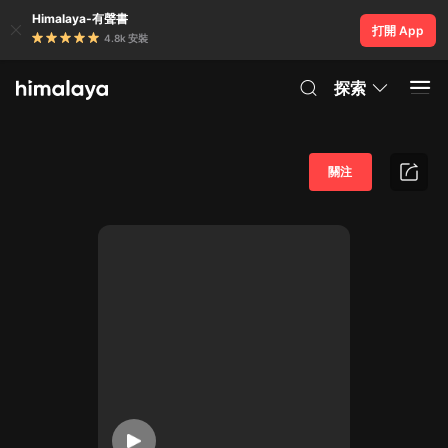
Himalaya-有聲書
打開 App
4.8k 安裝
探索
關注