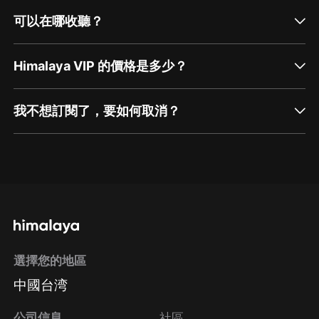
可以在哪收聽？
Himalaya VIP 的價格是多少？
我不想訂閱了，要如何取消？
通過網頁端訂閱如何取消？
點擊這裡
通過手機端訂閱如何取消？
選擇您的地區
Apple Store取消訂閱
中國台湾
方法
Google Play取消訂閱方法
公司信息
社區