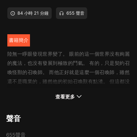
84 小時 21 分鐘
655 聲音
書籍簡介
陸無一睜眼發現世界變了。 眼前的這一個世界没有絢麗
的魔法，也没有發展到極致的鬥氣。 有的，只是契約召
喚怪獸的召喚師。 而他正好就是這麼一個召喚師，雖然
還不是職業的，雖然他的初始召喚獸有點渣。 但這都没
關系，因為他帶著掛！
查看更多
制作團隊&收聽福利
聲音
655聲音