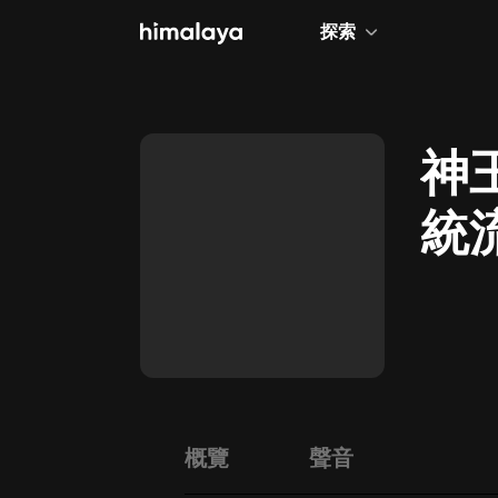
探索
全部
小說
神
個人成長
統
相聲評書
兒童
歷史
情感治愈
健康養生
商業財經
概覽
聲音
廣播劇