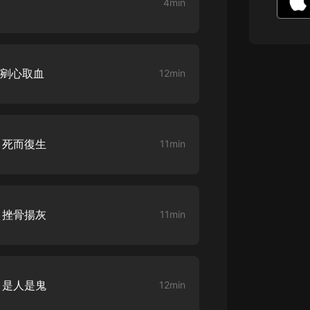
4min
生命科學篇1-2·猴子警長科學探案記|
寶寶巴士科普
寶寶巴士
【新民間劇場】我的老千江湖｜ 有聲
的紫襟｜ 魔幻千手
 剜心取血
12min
有聲的紫襟
《夜色鋼琴曲》
夜色鋼琴曲趙海洋
 死而復生
11min
太荒吞天訣丨熱血玄幻丨紫襟領銜有
聲劇
有聲的紫襟
 挫骨揚灰
11min
嫡女貴嫁 | 一刀蘇蘇團隊制作 | 古言
宮鬥重生爽文 多人有聲劇
一刀蘇蘇
中國大案紀實 | 每日一驚案！真實案
 是人是鬼
12min
件恐怖刑偵尚文
大舌頭尚文