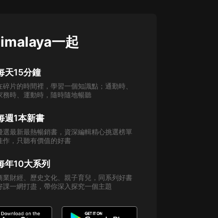
imalaya一起
每天15分鐘
在碎片的時間裡，學習一個知識點；通勤時、
家務時、運動時，隨時隨地暢聽
每週1本新書
優選最新最熱暢銷書，資深編輯精心挑選榜單
佳作，只聽有價值的好書
每年10大系列
商業財經、歷史文化、親子育兒，同系列好書
好課一網打盡，帶你深入探究一個主題