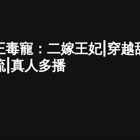
最佳女婿｜都市異能多人有聲劇｜一
種侃侃｜有聲小說
王毒寵：二嫁王妃|穿越
一種侃侃
米小圈上學記:一二三年級 | 暢銷出版
流|真人多播
物
米小圈
破壞者聯盟篇1-4季·猴子警長科學探
案記|寶寶巴士
寶寶巴士
大奉打更人丨頭陀淵領銜多人有聲
劇|暢聽全集|王鶴棣、田曦薇主演影
視劇原著|賣報小郎君
頭陀淵講故事
總有這樣的歌只想一個人聽