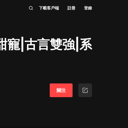
下載客戶端
註冊
登錄
甜寵|古言雙強|系
關注