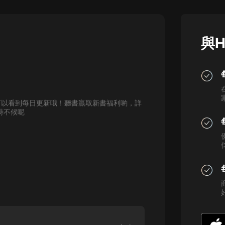
灰姑娘音樂
郭德綱於謙相聲全集
與H
德雲社郭德綱相聲VIP
安全警長啦咘啦哆·假期篇|新篇章加
更|寶寶巴士故事
寶寶巴士
可以看到每日更新哦！聽書贏取新書福利喲，詳
凡人修仙傳|楊洋主演影視原著|薑廣
時不候呢
濤配音多播版本
光合積木
摸金天師【第一季】（紫襟演播）
有聲的紫襟
無敵六皇子|爆笑穿越|無敵流皇子|安
燃領銜有聲小說
安燃