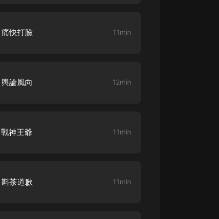
大秦：不裝了，你爹我是秦始皇丨爆
笑穿越丨伍壹劇社多人劇|趙家繼承
 痛快打臉
11min
人秦朝
伍壹劇社
詭秘之主 | 多人有聲劇丨同名動畫原
著 | 西幻克蘇魯 | 烏賊作品
8082Audio
 輿論風向
12min
重生1980：開局迎娶姐姐閨蜜丨頭
陀淵領銜丨重生八零丨精品多人有聲
劇
頭陀淵講故事
 戰神王爺
11min
成何體統丨雙穿反套路爆笑爽文丨冷
月淺淺&倔強的小紅丨精品多人有聲
劇
o冷月淺淺o
 斟茶道歉
11min