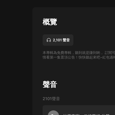
懸疑
科幻
概覽
好書精講
外語
2,101 聲音
耽美
本專輯為免費專輯，聽到就是賺到喲， 訂閱
認知思維
情看第一集置頂公告！快快聽起來吧~紅包過
人文
音樂
聲音
粵語
頭條
2101聲音
娛樂