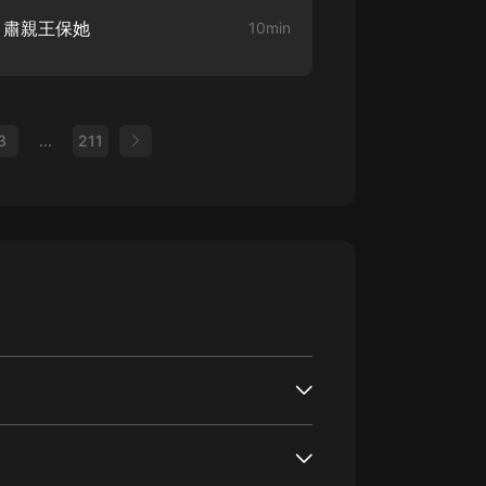
 肅親王保她
10min
3
...
211