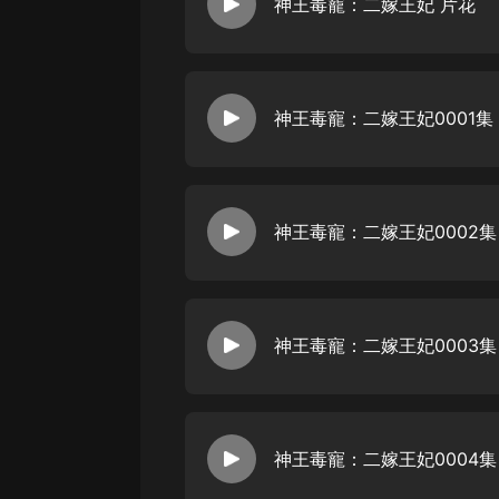
經典名著
神王毒寵：二嫁王妃 片花
人物傳記
電影
神王毒寵：二嫁王妃0001集
生活
英語
日語
神王毒寵：二嫁王妃0002集
課程
少兒教育
二次元
神王毒寵：二嫁王妃0003集
教育培訓
IT科技
神王毒寵：二嫁王妃0004集
汽車