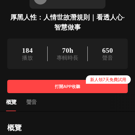
厚黑人性：人情世故潛規則｜看透人心·
智慧做事
184
70h
650
播放
專輯時長
聲音
新人領7天免費試用
打開APP收聽
概覽
聲音
概覽