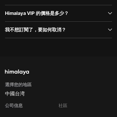
Himalaya VIP 的價格是多少？
我不想訂閱了，要如何取消？
通過網頁端訂閱如何取消？
點擊這裡
通過手機端訂閱如何取消？
選擇您的地區
Apple Store取消訂閱
中國台湾
方法
Google Play取消訂閱方法
公司信息
社區