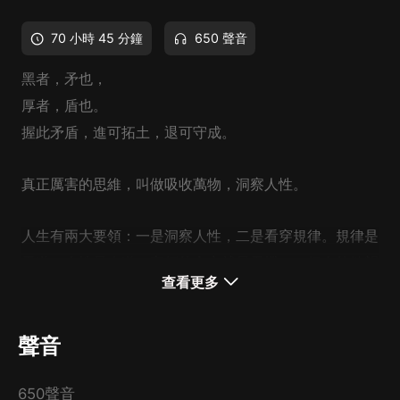
70 小時 45 分鐘
650 聲音
黑者，矛也，
厚者，盾也。
握此矛盾，進可拓土，退可守成。
真正
厲害
的思維，叫做吸收萬物，洞察人性。
人生有兩大要領：一是洞察人性，二是看穿規律。規律是
天道，人性是人道，它們的合力就是天機。一個人的欲望
查看更多
越淺，對天機洞察的就越深。
聲音
認識人性，說透了就是認識自己。
650聲音
認識到自己心中的糾結與殘缺，就是認識到每個人與生俱