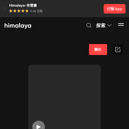
Himalaya-有聲書
打開 App
4.8k 安裝
探索
關注