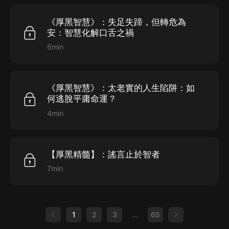
《厚黑智慧》：失足失蹄，但轉危為
安：智慧化解口舌之禍
6min
《厚黑智慧》：太老實的人生陷阱：如
何逃脫平庸命運？
4min
【厚黑精髓】：謠言止於智者
7min
1
2
3
...
65