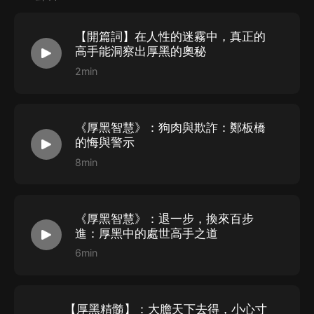
來的苦傷；認識到人在社會上的表現，充滿了無儘的矛盾
【開篇詞】在人性的迷霧中，真正的
與困惑；認識到人之幼年的缺憾，會構成他終生走不出的
高手能洞察出厚黑的奧秘
陷阱。
2min
當一個人對人性有深刻理解，他的目光將變得更加深刻和
寬容。在這種眼光下，一切隱私都變成普遍的人性現象，
《厚黑智慧》：狗肉與欺詐：鄭板橋
個人經歷成為心靈的財富。每個人只有為自己的心靈保留
的悔與警示
一片自由的天地，一份內在的從容和閒適，才能真正獲得
8min
精神上的愉悅。
《厚黑智慧》：退一步，換來百步
進：厚黑中的處世高手之道
6min
【厚黑精髓】：大膽天下去得，小心寸