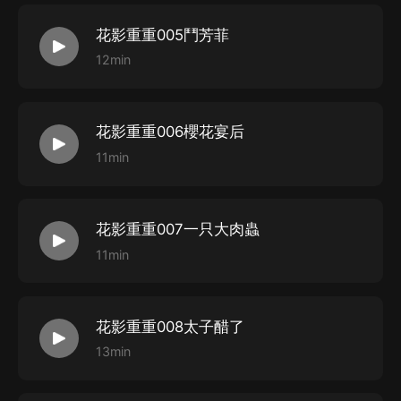
4、在購買過程中，如果您有任何問題，可以按以下步驟
谘詢在線客服：
花影重重005鬥芳菲
第一步：您可在喜馬拉雅APP【賬號-聯系客服】中谘詢
12min
在線客服；
第二步：如果您無法聯系上APP內在線客服，可關注
花影重重006櫻花宴后
【喜馬拉雅APP】公眾號，通過下方菜單欄里【我的-在
11min
線客服】谘詢在線客服；
第三步：如果在線客服都未取得聯系，也可撥打客服電
話：400-838-5616
花影重重007一只大肉蟲
11min
花影重重008太子醋了
13min