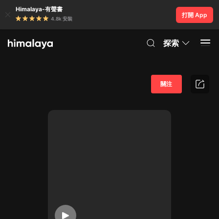
Himalaya-有聲書
打開 App
4.8k 安裝
探索
關注