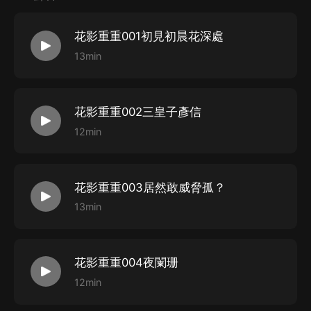
【創作團隊】
花影重重001初見初晨花深處
演播/后期：CV蟈蟈兔，單人有聲書《狩獵愉快》、《使
13min
女的故事》、《女配修仙記》，廣播劇《大叔，你家萌妻
重生了》旁白/女主，《快遞員小蝸牛》飾 小蝸牛，有聲
漫畫《朕的馬是狐狸精》飾 狐小茶、動漫《叫我蒲小
花影重重002三皇子彥信
滿》飾 蒲小滿。
12min
演播：文傑，主要作品《龍圖案卷集》《妻不厭詐》
花影重重003居然敢威脅孤？
【購買須知】
13min
1、本作品為付費有聲書，購買成功后，即可收聽。
2、版權歸原作者所有，嚴禁翻錄成任何形式，嚴禁在任
何第三方平臺傳播，違者將追究其法律責任。
花影重重004夜闌珊
3、如在充值／購買環節遇到問題，您可通過頁面右上方
12min
按鈕，將頁面分享至微信內使用微信支付完成購買。