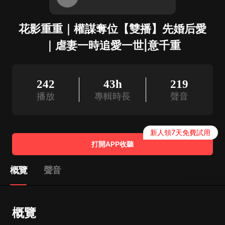
花影重重｜權謀奪位【雙播】先婚后愛
｜虐妻一時追愛一世|意千重
242
43h
219
播放
專輯時長
聲音
新人領7天免費試用
打開APP收聽
概覽
聲音
概覽