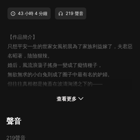
43 小時 4 分鐘
219 聲音
【作品簡介】
只想平安一生的世家女風初晨為了家族利益嫁了，夫君惡
名昭著，陰險狠辣。
婚后，風流浪蕩子搖身一變成了癡情種子，
無欲無求的小白兔則成了圈子中最有名的妒婦。
但往往真相都是掩蓋在波濤洶湧之下的——
經驗告訴我們，
查看更多
身為美女固然很好，
【作者簡介】
但如果無欲無求，
意千重：閱文集團白金作家，最擅長用濃淡皆宜的筆觸描
聲音
那就是一個巨大的錯誤。
述出女子內心最柔軟溫暖的故事，作品風格樸實細膩，智
慧勵志，已出版多部作品。
219聲音