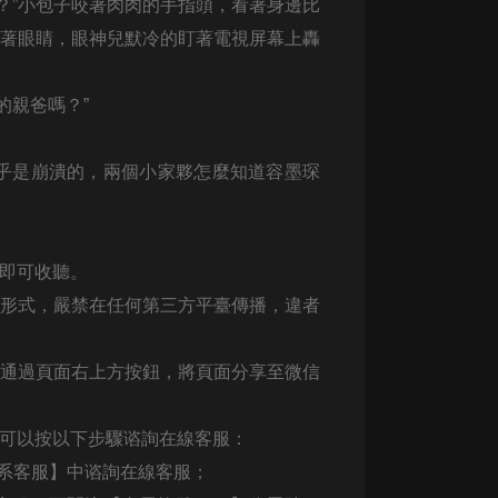
？”小包子咬著肉肉的手指頭，看著身邊比
眯著眼睛，眼神兒默冷的盯著電視屏幕上轟
大秦：不裝了，你爹我是秦始皇丨爆
笑穿越丨伍壹劇社多人劇|趙家繼承
人秦朝
伍壹劇社
的親爸嗎？”
詭秘之主 | 多人有聲劇丨同名動畫原
著 | 西幻克蘇魯 | 烏賊作品
乎是崩潰的，兩個小家夥怎麼知道容墨琛
8082Audio
重生1980：開局迎娶姐姐閨蜜丨頭
陀淵領銜丨重生八零丨精品多人有聲
劇
頭陀淵講故事
，即可收聽。
何形式，嚴禁在任何第三方平臺傳播，違者
成何體統丨雙穿反套路爆笑爽文丨冷
月淺淺&倔強的小紅丨精品多人有聲
劇
o冷月淺淺o
可通過頁面右上方按鈕，將頁面分享至微信
，可以按以下步驟谘詢在線客服：
聯系客服】中谘詢在線客服；