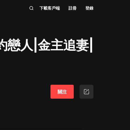
下載客戶端
註冊
登錄
約戀人|金主追妻|
關注