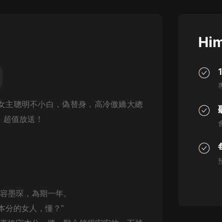
灰姑娘音樂
郭德綱於謙相聲全集
Him
德雲社郭德綱相聲VIP
安全警長啦咘啦哆·假期篇|新篇章加
更|寶寶巴士故事
寶寶巴士
女主聰明不小白，偽替身，高冷傲嬌大總
凡人修仙傳|楊洋主演影視原著|薑廣
濤配音多播版本
，超值放送！
光合積木
摸金天師【第一季】（紫襟演播）
有聲的紫襟
無敵六皇子|爆笑穿越|無敵流皇子|安
賈容墨琛，為期一年。
燃領銜有聲小說
安燃
本分的女人，懂？”