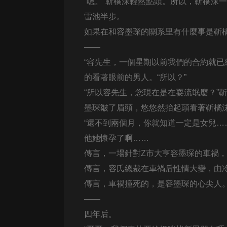
經典名著
“嗯。”靳橘沫輕然點頭。所以，靳橘沫
雷池半步。
人物傳記
如果在和容墨琛的關系里有什麼事是靳
電影
——
生活
“容先生，一個星期以前我們的合約就已
英語
的看著眼前的男人。“所以？”
“所以容先生，您現在是在耍流氓麼？”靳
日語
墨琛皺了眉頭，悠悠然抬起頭看著靳橘沫
課程
“還不到兩個月，你就知道一定是女兒…
少兒教育
他她懷孕了啊……
傳言，一場針對Z市大亨容墨琛的車禍
二次元
傳言，容氏總裁在車禍后性情大變，由
教育培訓
傳言，車禍撞死的，是容墨琛的心尖人
IT科技
——
汽車
四年后。