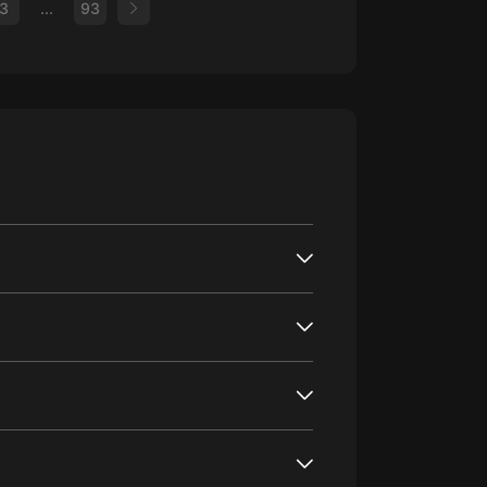
3
...
93