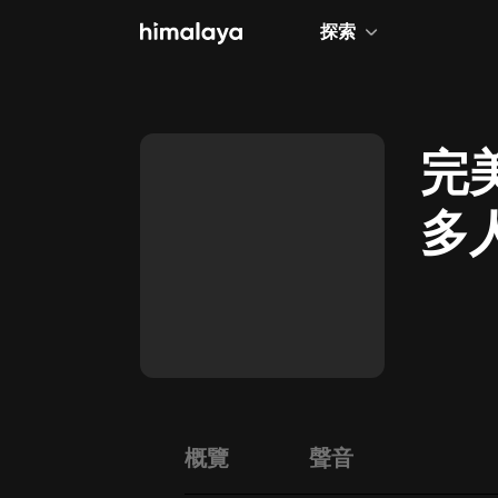
探索
全部
小說
完
個人成長
多
相聲評書
兒童
歷史
情感治愈
健康養生
商業財經
概覽
聲音
廣播劇