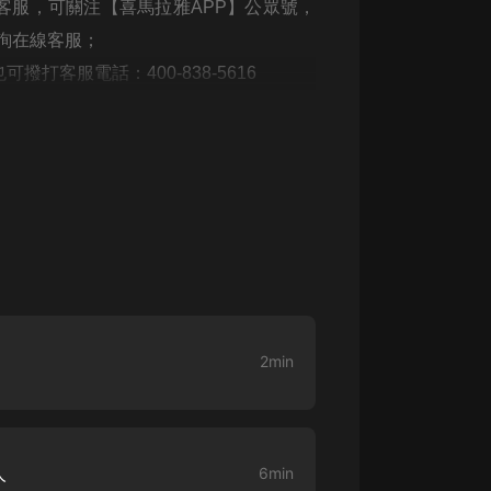
客服，可關注【喜馬拉雅APP】公眾號，
詢在線客服；
打客服電話：400-838-5616
2min
人
6min