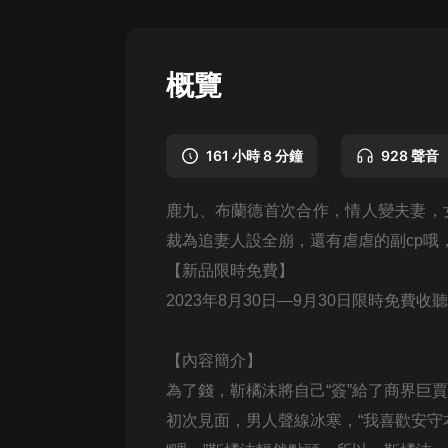
懸疑
科幻
概覽
好書精講
外語
161 小時 8 分鐘
928 聲音
耽美
鹿九、布蘭德首次合作，情人變夫妻，
認知思維
裁為追妻人設全崩，還有虐虐的副cp哦
人文
【新品限時免費】
音樂
2023
年
8
月
30
日
—9
月
30
日限時免費收聽
粵語
【內容簡介】
頭條
為了錢，靳橘沫將自己“簽”給了商界巨
娛樂
初次見面，男人聲線冰寒，“我喜歡安守