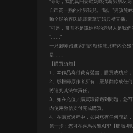
“哥哥，我們真的要給媽咪找新男朋友嗎
戲曲
自己高一點的小男孩兒。“嗯。”男孩兒
旅遊
動全球的容氏總裁豪華訂婚典禮直播。
免費專區
“可是，哥哥不是說姓容的老男人是我們
暢銷書
“……”
一只腳剛踏進家門的靳橘沫此時內心幾
其他
是……
【購買須知】
1、本作品為付費有聲書，購買成功后
2、版權歸原作者所有，嚴禁翻錄成任
將追究其法律責任。
3、如在充值／購買環節遇到問題，您
內使用微信支付完成購買。
4、在購買過程中，如果您有任何問題
第一步：您可在喜馬拉雅APP【賬號-