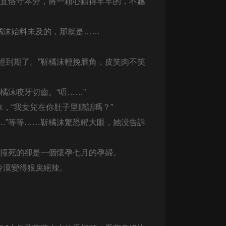
一直恪守本分，將一顆心鎖得牢牢的，不越
生命科學篇1-2·猴子警長科學探案記|
寶寶巴士科普
寶寶巴士
橘沫始料未及的，那就是……
【新民間劇場】我的老千江湖｜ 有聲
的紫襟｜ 魔幻千手
經到期了。”
靳橘沫輕挽唇角，皮笑肉不笑
有聲的紫襟
《夜色鋼琴曲》
橘沫咬牙切齒。“唔……”
夜色鋼琴曲趙海洋
，“我女兒在你肚子里聽話嗎？”
…”等等……靳橘沫驚恐瞪大眼，她没告訴
太荒吞天訣丨熱血玄幻丨紫襟領銜有
聲劇
有聲的紫襟
，撞死的卻是一個懷孕七月的孕婦。
嫡女貴嫁 | 一刀蘇蘇團隊制作 | 古言
冷漠變得狠戾絕辣。
宮鬥重生爽文 多人有聲劇
。
一刀蘇蘇
中國大案紀實 | 每日一驚案！真實案
件恐怖刑偵尚文
大舌頭尚文