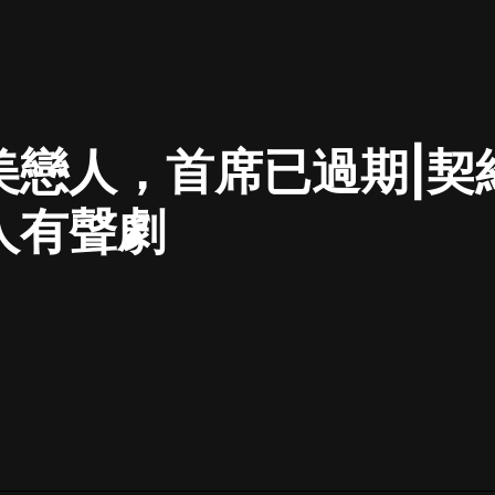
最佳女婿｜都市異能多人有聲劇｜一
種侃侃｜有聲小說
美戀人，首席已過期|契
一種侃侃
米小圈上學記:一二三年級 | 暢銷出版
人有聲劇
物
米小圈
破壞者聯盟篇1-4季·猴子警長科學探
案記|寶寶巴士
寶寶巴士
大奉打更人丨頭陀淵領銜多人有聲
劇|暢聽全集|王鶴棣、田曦薇主演影
視劇原著|賣報小郎君
頭陀淵講故事
總有這樣的歌只想一個人聽