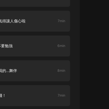
客氣得讓人傷心啦
7min
不要勉強
6min
我的…舞伴
8min
賤！
7min