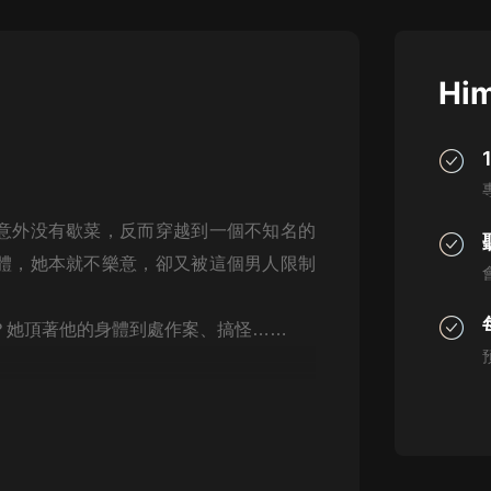
灰姑娘音樂
郭德綱於謙相聲全集
Him
德雲社郭德綱相聲VIP
安全警長啦咘啦哆·假期篇|新篇章加
更|寶寶巴士故事
寶寶巴士
意外没有歇菜，反而穿越到一個不知名的
凡人修仙傳|楊洋主演影視原著|薑廣
濤配音多播版本
體，她本就不樂意，卻又被這個男人限制
光合積木
？她頂著他的身體到處作案、搞怪……
摸金天師【第一季】（紫襟演播）
有聲的紫襟
無敵六皇子|爆笑穿越|無敵流皇子|安
燃領銜有聲小說
安燃