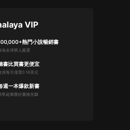
alaya VIP
100,000+熱門小說暢銷書
專為全球華人嚴選
聽書比買書更便宜
會員每天僅需0.16美元
每週一本爆款新書
預售超萬冊好書搶先聽