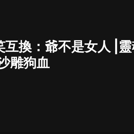
最佳女婿｜都市異能多人有聲劇｜一
種侃侃｜有聲小說
笑互換：爺不是女人 |靈
一種侃侃
米小圈上學記:一二三年級 | 暢銷出版
|沙雕狗血
物
米小圈
破壞者聯盟篇1-4季·猴子警長科學探
案記|寶寶巴士
寶寶巴士
大奉打更人丨頭陀淵領銜多人有聲
劇|暢聽全集|王鶴棣、田曦薇主演影
視劇原著|賣報小郎君
頭陀淵講故事
總有這樣的歌只想一個人聽