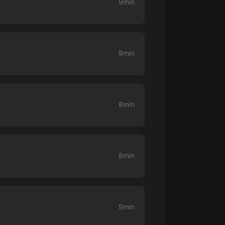
9min
大秦：不裝了，你爹我是秦始皇丨爆
笑穿越丨伍壹劇社多人劇|趙家繼承
人秦朝
伍壹劇社
9min
詭秘之主 | 多人有聲劇丨同名動畫原
著 | 西幻克蘇魯 | 烏賊作品
8082Audio
重生1980：開局迎娶姐姐閨蜜丨頭
8min
陀淵領銜丨重生八零丨精品多人有聲
劇
頭陀淵講故事
成何體統丨雙穿反套路爆笑爽文丨冷
月淺淺&倔強的小紅丨精品多人有聲
8min
劇
o冷月淺淺o
9min