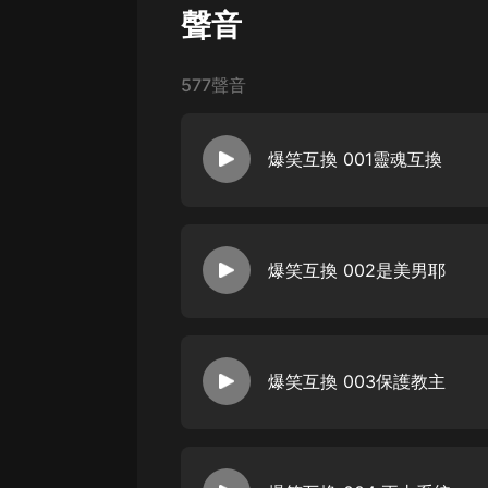
經典名著
聲音
人物傳記
電影
577聲音
生活
爆笑互換 001靈魂互換
英語
日語
課程
爆笑互換 002是美男耶
少兒教育
二次元
教育培訓
爆笑互換 003保護教主
IT科技
汽車