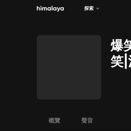
探索
全部
小說
爆
個人成長
笑
相聲評書
兒童
歷史
情感治愈
健康養生
商業財經
概覽
聲音
廣播劇