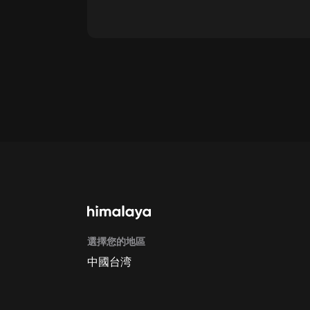
通過網頁端訂閱如何取消？
點擊這裡
通過手機端訂閱如何取消？
Apple Store取消訂閱方法
G
選擇您的地區
中國台湾