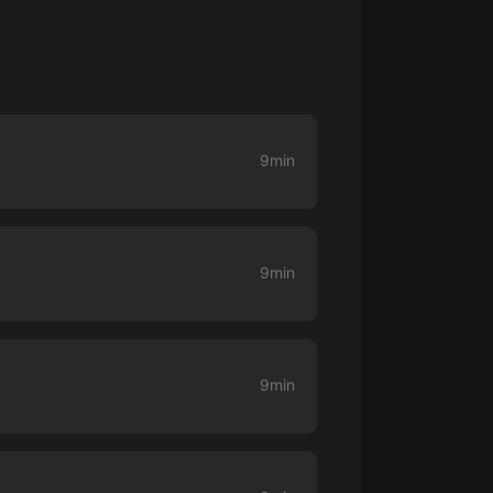
生命科學篇1-2·猴子警長科學探案記|
寶寶巴士科普
寶寶巴士
【新民間劇場】我的老千江湖｜ 有聲
的紫襟｜ 魔幻千手
有聲的紫襟
9min
《夜色鋼琴曲》
夜色鋼琴曲趙海洋
太荒吞天訣丨熱血玄幻丨紫襟領銜有
9min
聲劇
有聲的紫襟
嫡女貴嫁 | 一刀蘇蘇團隊制作 | 古言
宮鬥重生爽文 多人有聲劇
9min
一刀蘇蘇
中國大案紀實 | 每日一驚案！真實案
件恐怖刑偵尚文
大舌頭尚文