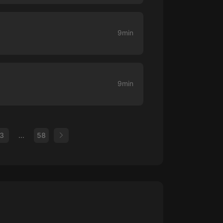
9min
9min
3
...
58