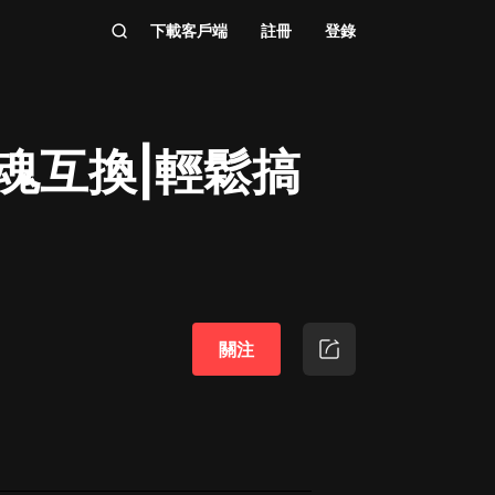
下載客戶端
註冊
登錄
魂互換|輕鬆搞
關注