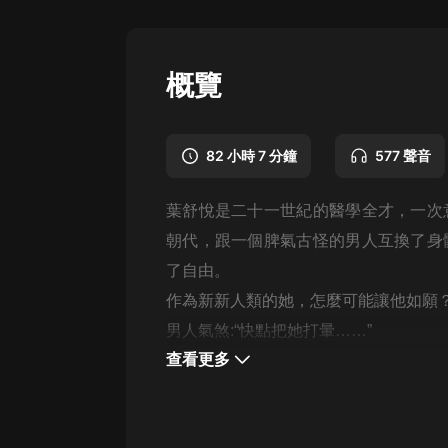
懸疑
科幻
概覽
好書精講
外語
82 小時 7 分鐘
577 聲音
耽美
葉舒悅是二十一世紀的醫學全才，一次
認知思維
朝代，跟一個脾氣古怪的男人互換了身
人文
了自由。
音樂
作為新新人類的她，怎麼可能讓他如願
男人氣煞:“快點把她打暈……”
粵語
查看更多
頭條
娛樂