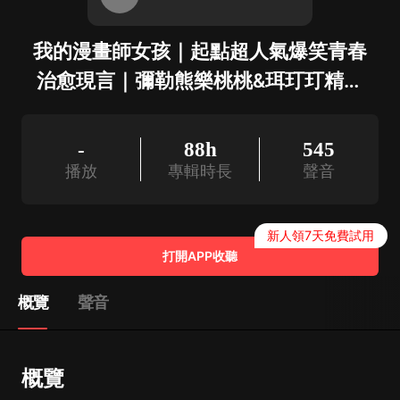
我的漫畫師女孩｜起點超人氣爆笑青春
治愈現言｜彌勒熊樂桃桃&珥玎玎精品
多人有聲劇
-
88h
545
播放
專輯時長
聲音
新人領7天免費試用
打開APP收聽
概覽
聲音
概覽