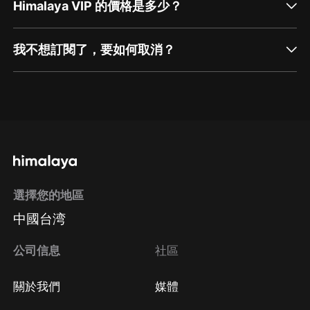
Himalaya VIP 的價格是多少？
我不想訂閱了，要如何取消？
通過網頁端訂閱如何取消？
點擊這裡
通過手機端訂閱如何取消？
選擇您的地區
Apple Store取消訂閱
中國台湾
方法
Google Play取消訂閱方法
公司信息
社區
關於我們
媒體