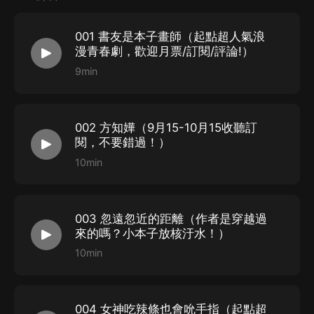
個眼神，甚至是邁出的每一步，其實都是經過精心策劃過
的。
001 書友是本子畫師（起點超人氣浪
蘇鬆屹是一名輕小說作家，他瞞著所有人，在書里記錄下
漫青春劇，歡迎月票/訂閱/評論!）
了自己想說的情話，不曾想她早已發現，並一直在暗中追
【購買須知】
9min
讀，永無止境的社死從此開始。
1
、本作品為付費有聲書，購買成功后，即可收聽。
2
、版權歸原作者所有，嚴禁翻錄成任何形式，嚴禁在任
002 方知嬅（9月15-10月15收聽訂
何第三方平臺傳播，違者將追究其法律責任。
閱，不要錯過！）
3
、如在充值／購買環節遇到問題，您可通過頁面右上方
10min
按鈕，將頁面分享至微信內使用微信支付完成購買。
4
、在購買過程中，如果您有任何問題，可以按以下步驟
谘詢在線客服：
003 忽遠忽近的距離（作者是穿越過
第一步：您可在喜馬拉雅
APP
【賬號
-
聯系客服】中谘詢
來的嗎？小本子放核汙水！）
10min
在線客服；
第二步：如果您無法聯系上
APP
內在線客服，可關注
【喜馬拉雅
APP
】公眾號，通過下方菜單欄里【我的
-
在
004 女神吃辣條也會吮手指（起點超