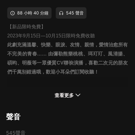
88 小時 40 分鐘
545 聲音
【新品限時免費】
2023年9月15日—10月15日限時免費收聽
此劇充滿溫馨、快樂、眼淚、友情、親情，愛情治愈所有
不完美的青春…… 由彌勒熊樂桃桃、珥玎玎、風清揚、
碩昀、明薇等一眾優質CV聯袂演播，喜歡二次元的朋友
們千萬别錯過哦，歡迎小耳朵們訂閱收聽！
【內容簡介】
查看更多
“喜歡姐姐系的女孩子嗎？有趣～”
地鐵的出站口，少女看著手機上的聊天記錄，嘴角微微揚
聲音
起。
這世上其實没有那麼多巧合，看似不經意的一個轉身，一
545聲音