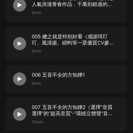
線客服】谘詢在線客服；
人氣浪漫青春作品，千萬别錯過的優
第三步：如果在線客服都未取得聯系，也可撥打客服電
秀佳作！）
9min
話：
400-838-5616
005 總之就是特别好看（感謝珥玎
玎、風清揚、碩昀等一眾優質CV參
演）
9min
006 五音不全的方知嬅1
9min
007 五音不全的方知嬅2（選擇“音質
選擇”的“超高音質”-“環繞立體聲”音質
更優）
10min