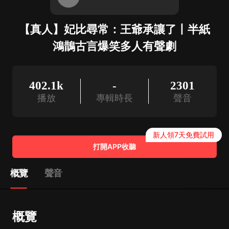
【真人】妃比尋常：王爺承讓了丨半紙
鴻鵲古言爆笑多人有聲劇
402.1k
-
2301
播放
專輯時長
聲音
新人領7天免費試用
打開APP收聽
概覽
聲音
概覽