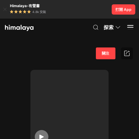
Himalaya-有聲書
打開 App
4.8k 安裝
探索
關注