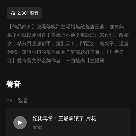
2,301 聲音
【作品簡介】腹黑落魄郡主賜婚無敵荒唐王爺。強撩無
果？那就以死相逼！美貌行不通？那就江山來作餌。戲精
女，精分男強強聯手，擾亂天下。鬥惡女、廢太子、週遊
列國。誰說強扭的瓜不甜啊？解渴就好了嘛。【作者簡
介】愛奇藝文學金牌作者：一曲離殤【主播簡...
聲音
2301聲音
妃比尋常：王爺承讓了 片花
4min