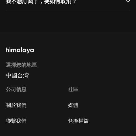
我不想訂閱了，要如何取消？
通過網頁端訂閱如何取消？
點擊這裡
通過手機端訂閱如何取消？
選擇您的地區
Apple Store取消訂閱
中國台湾
方法
Google Play取消訂閱方法
公司信息
社區
關於我們
媒體
聯繫我們
兌換權益