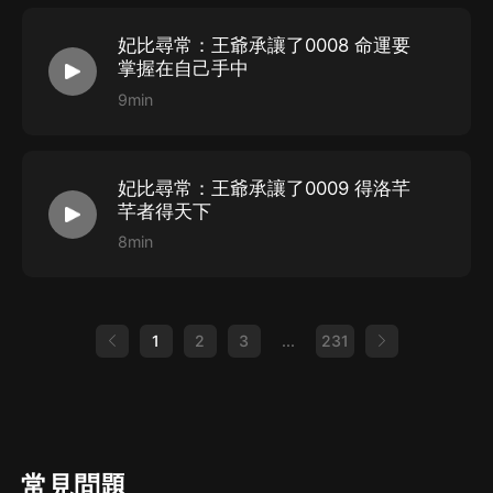
妃比尋常：王爺承讓了0008 命運要
掌握在自己手中
9min
妃比尋常：王爺承讓了0009 得洛芊
芊者得天下
8min
1
2
3
...
231
常見問題