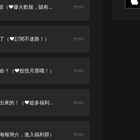
生命科學篇1-2·猴子警長科學探案記|
農家衝喜 001 她們商量賣娘親（❤️爆火歡脫，賊有意思！）
6min
寶寶巴士科普
寶寶巴士
【新民間劇場】我的老千江湖｜ 有聲
的紫襟｜ 魔幻千手
好了（❤️訂閱不迷路！）
5min
有聲的紫襟
《夜色鋼琴曲》
夜色鋼琴曲趙海洋
人命？（❤️投投月票哦！）
5min
太荒吞天訣丨熱血玄幻丨紫襟領銜有
聲劇
有聲的紫襟
嫡女貴嫁 | 一刀蘇蘇團隊制作 | 古言
農家衝喜 004 哈！棺材里爬出來的！（❤️超多福利哦）
6min
宮鬥重生爽文 多人有聲劇
一刀蘇蘇
中國大案紀實 | 每日一驚案！真實案
件恐怖刑偵尚文
️看海報簡介，進入福利群）
6min
大舌頭尚文