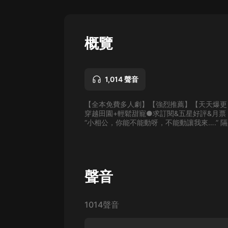
懸疑
科幻
概覽
好書精講
外語
1,014 聲音
耽美
【全本免費多人劇】【強烈推薦】【天天爆更
認知思維
穿越田園+輕鬆甜寵●求訂閱&五星好評&月票
“小相公，你能不能動呀，不能動讓我來….” 隔壁
人文
音樂
粵語
聲音
頭條
1014聲音
娛樂