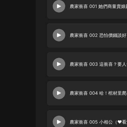
經典名著
人物傳記
電影
生活
農家衝喜 002 恐怕價錢談
英語
日語
農家衝喜 003 這衝喜？要
課程
少兒教育
二次元
教育培訓
IT科技
汽車
農家衝喜 005 小相公（❤