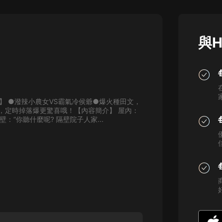
灰姑娘音樂
郭德綱於謙相聲全集
與H
德雲社郭德綱相聲VIP
安全警長啦咘啦哆·假期篇|新篇章加
更|寶寶巴士故事
寶寶巴士
】 ●潑辣小農女VS霸氣冷侯爺●爆火種田文，
凡人修仙傳|楊洋主演影視原著|薑廣
，定時掉落爆更驚喜哦！【內容簡介】 屋內：
濤配音多播版本
：“你聽什麼呢? 隔壁院子人家...
光合積木
摸金天師【第一季】（紫襟演播）
有聲的紫襟
無敵六皇子|爆笑穿越|無敵流皇子|安
燃領銜有聲小說
安燃