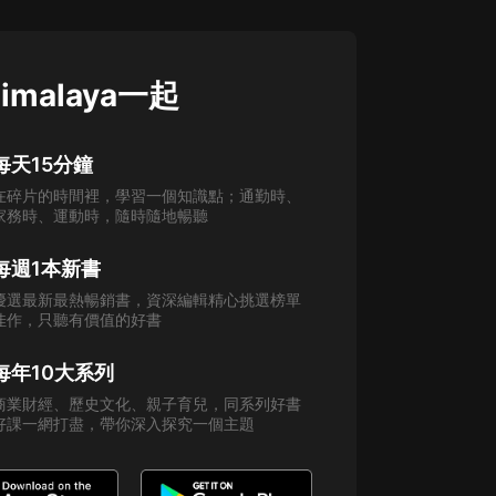
imalaya一起
每天15分鐘
在碎片的時間裡，學習一個知識點；通勤時、
家務時、運動時，隨時隨地暢聽
每週1本新書
優選最新最熱暢銷書，資深編輯精心挑選榜單
佳作，只聽有價值的好書
每年10大系列
商業財經、歷史文化、親子育兒，同系列好書
好課一網打盡，帶你深入探究一個主題