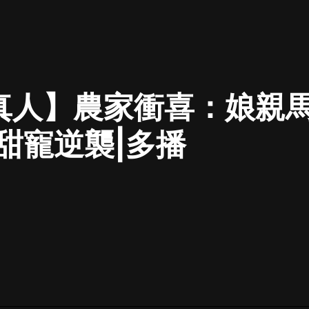
最佳女婿｜都市異能多人有聲劇｜一
種侃侃｜有聲小說
真人】農家衝喜：娘親馬
一種侃侃
米小圈上學記:一二三年級 | 暢銷出版
|甜寵逆襲|多播
物
米小圈
破壞者聯盟篇1-4季·猴子警長科學探
案記|寶寶巴士
寶寶巴士
大奉打更人丨頭陀淵領銜多人有聲
劇|暢聽全集|王鶴棣、田曦薇主演影
視劇原著|賣報小郎君
頭陀淵講故事
總有這樣的歌只想一個人聽