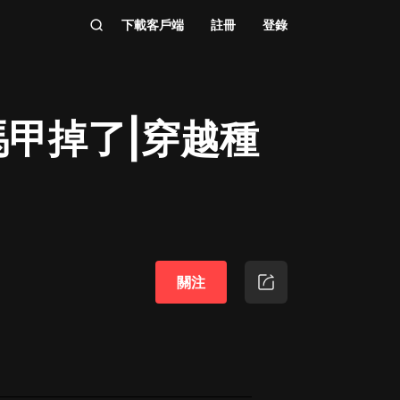
下載客戶端
註冊
登錄
甲掉了|穿越種
關注