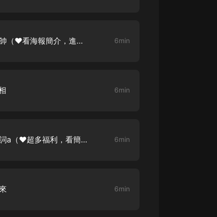
大秦：不裝了，你爹我是秦始皇丨爆
笑穿越丨伍壹劇社多人劇|趙家繼承
人秦朝
伍壹劇社
農家衝喜 006 這小相公有點帥（❤️看海報簡介，進入福利群）
6min
詭秘之主 | 多人有聲劇丨同名動畫原
著 | 西幻克蘇魯 | 烏賊作品
8082Audio
相
6min
重生1980：開局迎娶姐姐閨蜜丨頭
陀淵領銜丨重生八零丨精品多人有聲
劇
頭陀淵講故事
成何體統丨雙穿反套路爆笑爽文丨冷
農家衝喜 008 這什麼虎狼之詞a（❤️超多福利，看簡介進福利群）
6min
月淺淺&倔強的小紅丨精品多人有聲
劇
o冷月淺淺o
我來
6min