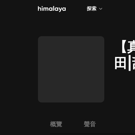
探索
全部
小說
【
個人成長
田
相聲評書
兒童
歷史
情感治愈
健康養生
商業財經
概覽
聲音
廣播劇