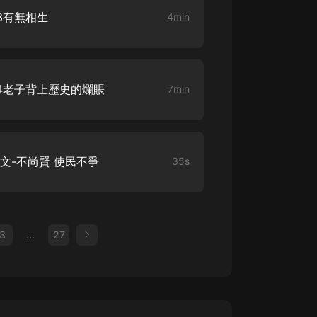
-3有無相生
4min
-4老子背上歷史的爛賬
7min
原文-不尚賢 使民不爭
35s
3
...
27