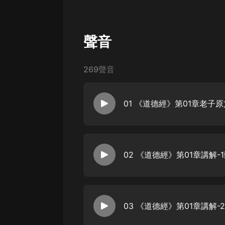
經典名著
人物傳記
聲音
電影
生活
269聲音
英語
日語
01 《道德經》第01章老子原
課程
少兒教育
二次元
02 《道德經》第01章講解-
教育培訓
IT科技
03 《道德經》第01章講解-
汽車