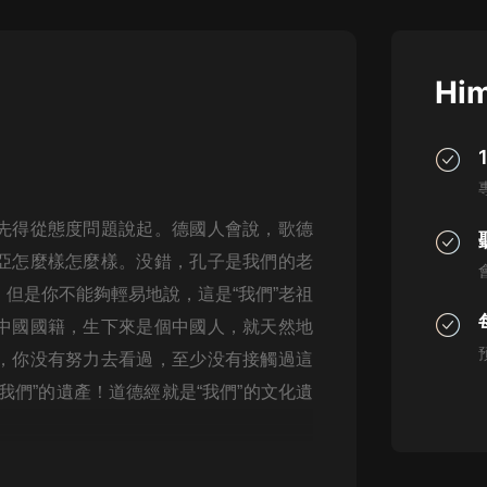
灰姑娘音樂
郭德綱於謙相聲全集
Him
德雲社郭德綱相聲VIP
安全警長啦咘啦哆·假期篇|新篇章加
更|寶寶巴士故事
寶寶巴士
先得從態度問題說起。德國人會說，歌德
凡人修仙傳|楊洋主演影視原著|薑廣
濤配音多播版本
亞怎麼樣怎麼樣。没錯，孔子是我們的老
光合積木
但是你不能夠輕易地說，這是“我們”老祖
中國國籍，生下來是個中國人，就天然地
摸金天師【第一季】（紫襟演播）
有聲的紫襟
，你没有努力去看過，至少没有接觸過這
我們”的遺產！道德經就是“我們”的文化遺
無敵六皇子|爆笑穿越|無敵流皇子|安
燃領銜有聲小說
安燃