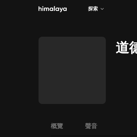
探索
全部
小說
道
個人成長
相聲評書
兒童
歷史
情感治愈
健康養生
商業財經
概覽
聲音
廣播劇