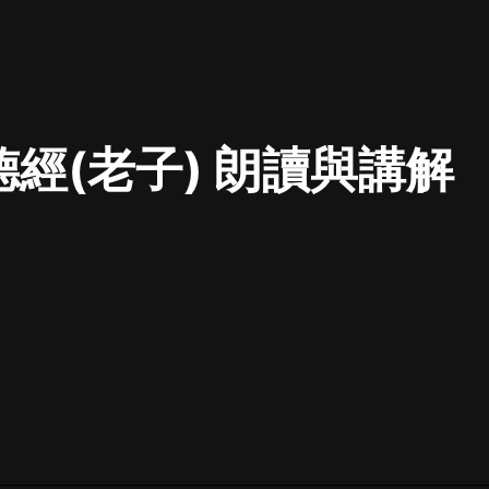
最佳女婿｜都市異能多人有聲劇｜一
種侃侃｜有聲小說
德經(老子) 朗讀與講解
一種侃侃
米小圈上學記:一二三年級 | 暢銷出版
物
米小圈
破壞者聯盟篇1-4季·猴子警長科學探
案記|寶寶巴士
寶寶巴士
大奉打更人丨頭陀淵領銜多人有聲
劇|暢聽全集|王鶴棣、田曦薇主演影
視劇原著|賣報小郎君
頭陀淵講故事
總有這樣的歌只想一個人聽