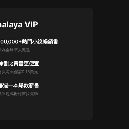
alaya VIP
100,000+熱門小說暢銷書
專為全球華人嚴選
聽書比買書更便宜
會員每天僅需0.16美元
每週一本爆款新書
預售超萬冊好書搶先聽