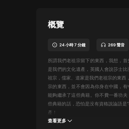
懸疑
科幻
概覽
好書精講
外語
24 小時 7 分鐘
269 聲音
耽美
所謂我們老祖宗留下的東西，我想，首
認知思維
是我們的文化遺產，英國人會說莎士比
人文
祖宗，儒家、道家是我們老祖宗的東西，
音樂
宗的東西，並不會因為你身在中國，有
能夠繼承了這些典籍。你不費一番功夫
粵語
些典籍的話，恐怕是没有資格說論語是“
頭條
產！
娛樂
查看更多