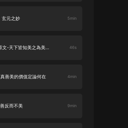
大秦：不裝了，你爹我是秦始皇丨爆
笑穿越丨伍壹劇社多人劇|趙家繼承
3 玄元之妙
5min
人秦朝
伍壹劇社
詭秘之主 | 多人有聲劇丨同名動畫原
著 | 西幻克蘇魯 | 烏賊作品
8082Audio
05 《道德經》第02章 老子原文-天下皆知美之為美斯惡矣
46s
重生1980：開局迎娶姐姐閨蜜丨頭
陀淵領銜丨重生八零丨精品多人有聲
劇
頭陀淵講故事
-1真善美的價值定論何在
4min
成何體統丨雙穿反套路爆笑爽文丨冷
月淺淺&倔強的小紅丨精品多人有聲
劇
o冷月淺淺o
1善反而不美
9min