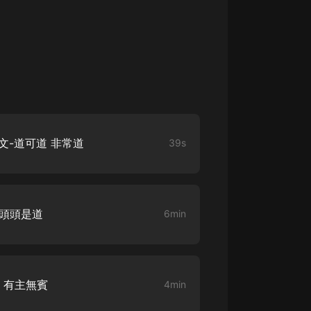
生命科學篇1-2·猴子警長科學探案記|
寶寶巴士科普
寶寶巴士
【新民間劇場】我的老千江湖｜ 有聲
的紫襟｜ 魔幻千手
有聲的紫襟
《夜色鋼琴曲》
夜色鋼琴曲趙海洋
文-道可道 非常道
39s
太荒吞天訣丨熱血玄幻丨紫襟領銜有
聲劇
有聲的紫襟
1頭頭是道
6min
嫡女貴嫁 | 一刀蘇蘇團隊制作 | 古言
宮鬥重生爽文 多人有聲劇
一刀蘇蘇
中國大案紀實 | 每日一驚案！真實案
2 有主無賓
4min
件恐怖刑偵尚文
大舌頭尚文