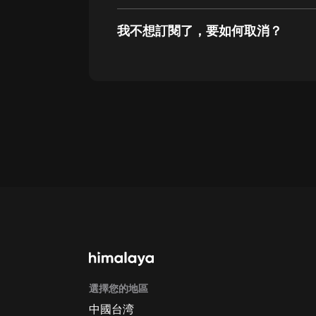
我不想訂閱了，要如何取消？
通過網頁端訂閱如何取消？
點擊這裡
通過手機端訂閱如何取消？
Apple Store取消訂閱方法
G
選擇您的地區
中國台湾