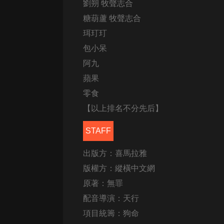
劉朔 牧聲志合
糖葫蘆 牧聲志合
珥玎玎
包小呆
阿九
蘋果
零食
【以上排名不分先后】
STAFF
出版方：喜馬拉雅
版權方：縱橫中文網
原著：無罪
配音導演：天行
項目統籌：狗命