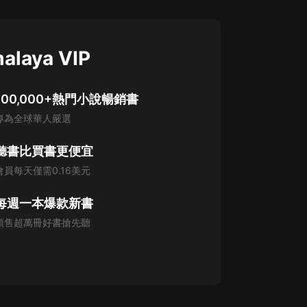
alaya VIP
100,000+熱門小說暢銷書
專為全球華人嚴選
聽書比買書更便宜
會員每天僅需0.16美元
每週一本爆款新書
預售超萬冊好書搶先聽