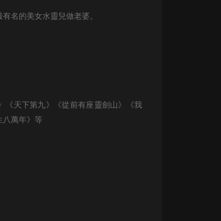
生命科學篇1-2·猴子警長科學探案記|
寶寶巴士科普
最有名的美女水靈兒做老婆。
寶寶巴士
【新民間劇場】我的老千江湖｜ 有聲
的紫襟｜ 魔幻千手
有聲的紫襟
《夜色鋼琴曲》
夜色鋼琴曲趙海洋
》《天下第九》《從前有座靈劍山》《我
生八萬年》等
太荒吞天訣丨熱血玄幻丨紫襟領銜有
聲劇
有聲的紫襟
嫡女貴嫁 | 一刀蘇蘇團隊制作 | 古言
宮鬥重生爽文 多人有聲劇
一刀蘇蘇
中國大案紀實 | 每日一驚案！真實案
件恐怖刑偵尚文
大舌頭尚文