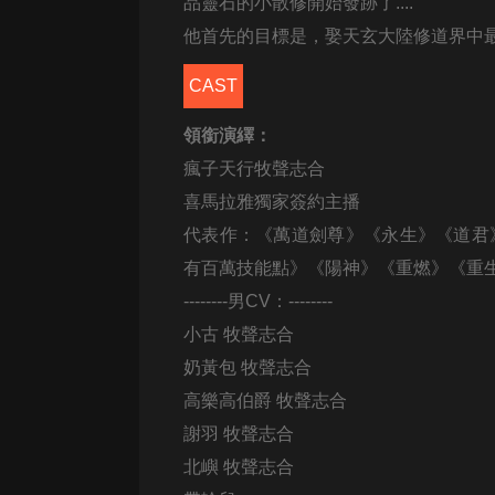
經典名著
品靈石的小散修開始發跡了....
他首先的目標是，娶天玄大陸修道界中
人物傳記
電影
CAST
生活
領銜演繹：
英語
瘋子天行牧聲志合
喜馬拉雅獨家簽約主播
日語
代表作：《萬道劍尊》《永生》《道君
課程
有百萬技能點》《陽神》《重燃》《重
少兒教育
--------男CV：--------
小古 牧聲志合
二次元
奶黃包 牧聲志合
教育培訓
高樂高伯爵 牧聲志合
IT科技
謝羽 牧聲志合
汽車
北嶼 牧聲志合