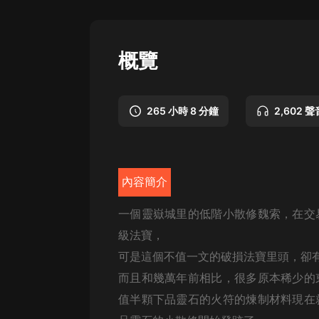
懸疑
科幻
概覽
好書精講
外語
265 小時 8 分鐘
2,602 聲
耽美
認知思維
內容簡介
人文
音樂
一個靈嶽城里的低階小散修魏索，在交
級法寶，
粵語
可是這個不值一文的破損法寶里頭，卻有
頭條
而且和幾萬年前相比，很多原本稀少的
娛樂
值半顆下品靈石的火符的煉制材料現在