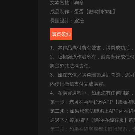
文本審核：狗命
成品制作：蛋蛋【嗷嗚制作組】
長圖設計：鳶淺
購買須知
1
、本作品為付費有聲書，購買成功后，
2
、版權歸原作者所有，嚴禁翻錄成任何
將追究其法律責任。
3
、如在充值／購買環節遇到問題，您可
內使用微信支付完成購買。
4
、在購買過程中，如果您有任何問題，
第一步：您可在喜馬拉雅
APP
【賬號
-
聯
第二步：如果您無法聯系上
APP
內在線
通過下方菜單欄里【我的
-
在線客服】谘
第三步：如果在線客服都未取得聯系，