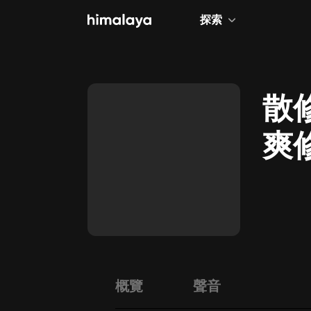
探索
全部
小說
散
個人成長
爽
相聲評書
兒童
歷史
情感治愈
健康養生
商業財經
概覽
聲音
廣播劇