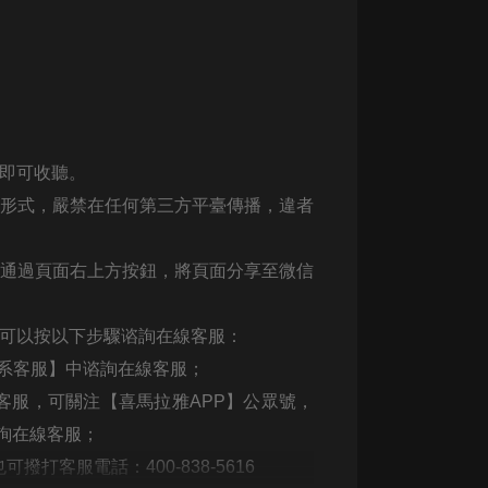
即可收聽。
形式，嚴禁在任何第三方平臺傳播，違者
通過頁面右上方按鈕，將頁面分享至微信
可以按以下步驟谘詢在線客服：
系客服】中谘詢在線客服；
客服，可關注【喜馬拉雅
APP
】公眾號，
詢在線客服；
也可撥打客服電話：
400-838-5616