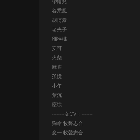
帶輪兒
戲曲
谷乘風
旅遊
胡博豪
免費專區
老夫子
暢銷書
獼猴桃
安可
其他
火柴
麻雀
孫悅
小午
葉沉
塵埃
--------女CV：-------
狗命 牧聲志合
念一 牧聲志合