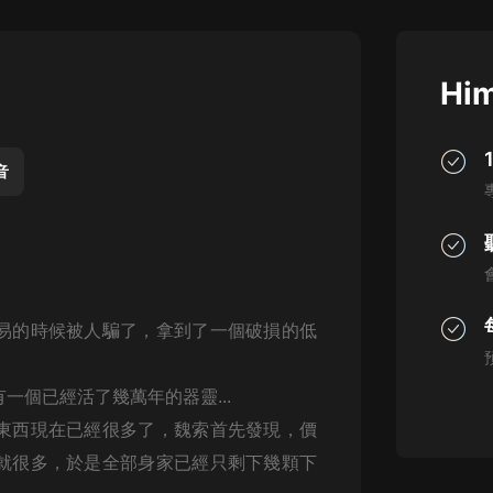
灰姑娘音樂
郭德綱於謙相聲全集
Him
德雲社郭德綱相聲VIP
安全警長啦咘啦哆·假期篇|新篇章加
更|寶寶巴士故事
音
寶寶巴士
凡人修仙傳|楊洋主演影視原著|薑廣
濤配音多播版本
光合積木
易的時候被人騙了，拿到了一個破損的低
摸金天師【第一季】（紫襟演播）
有聲的紫襟
一個已經活了幾萬年的器靈...
無敵六皇子|爆笑穿越|無敵流皇子|安
東西現在已經很多了，魏索首先發現，價
燃領銜有聲小說
安燃
就很多，於是全部身家已經只剩下幾顆下