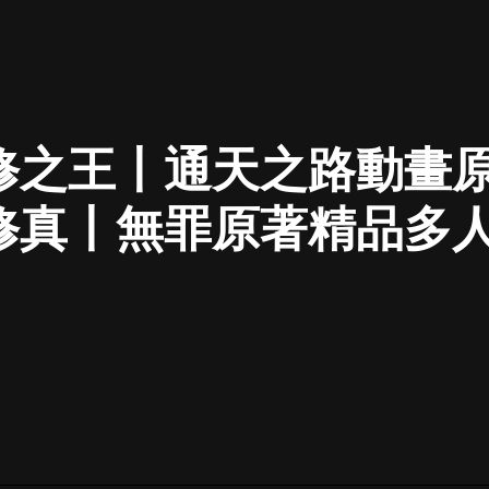
最佳女婿｜都市異能多人有聲劇｜一
種侃侃｜有聲小說
修之王丨通天之路動畫
一種侃侃
米小圈上學記:一二三年級 | 暢銷出版
修真丨無罪原著精品多
物
米小圈
破壞者聯盟篇1-4季·猴子警長科學探
案記|寶寶巴士
寶寶巴士
大奉打更人丨頭陀淵領銜多人有聲
劇|暢聽全集|王鶴棣、田曦薇主演影
視劇原著|賣報小郎君
頭陀淵講故事
總有這樣的歌只想一個人聽