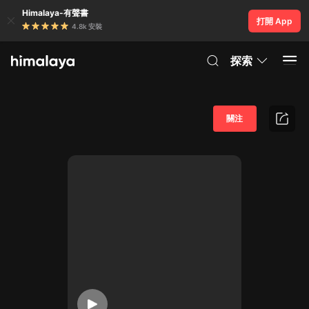
Himalaya-有聲書
打開 App
4.8k 安裝
探索
關注