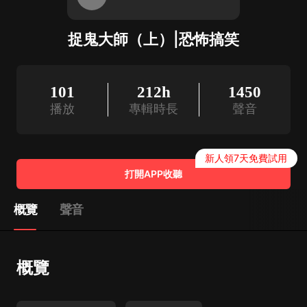
捉鬼大師（上）|恐怖搞笑
101
212h
1450
播放
專輯時長
聲音
新人領7天免費試用
打開APP收聽
概覽
聲音
概覽