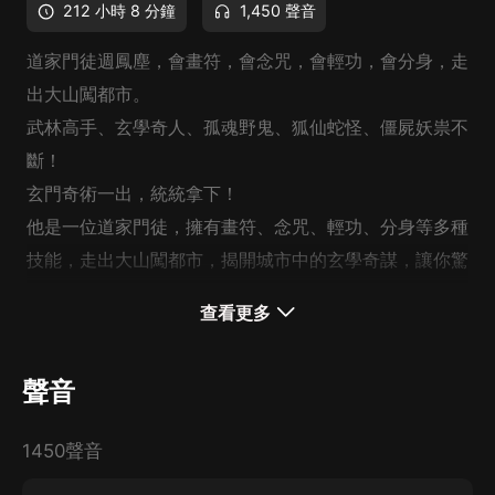
212 小時 8 分鐘
1,450 聲音
道家門徒週鳳塵，會畫符，會念咒，會輕功，會分身，走
出大山闖都市。
武林高手、玄學奇人、孤魂野鬼、狐仙蛇怪、僵屍妖祟不
斷！
玄門奇術一出，統統拿下！
他是一位道家門徒，擁有畫符、念咒、輕功、分身等多種
技能，走出大山闖都市，揭開城市中的玄學奇謀，讓你驚
險不斷
查看更多
作者：陳多疑
演播：逆鱗寒
聲音
1450聲音