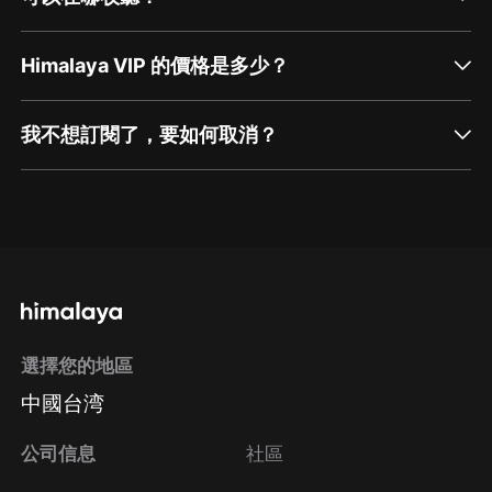
Himalaya VIP 的價格是多少？
我不想訂閱了，要如何取消？
通過網頁端訂閱如何取消？
點擊這裡
通過手機端訂閱如何取消？
選擇您的地區
Apple Store取消訂閱
中國台湾
方法
Google Play取消訂閱方法
公司信息
社區