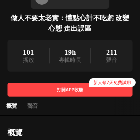
做人不要太老實：懂點心計不吃虧 改變
心態 走出誤區
101
19h
211
播放
專輯時長
聲音
新人領7天免費試用
打開APP收聽
概覽
聲音
概覽