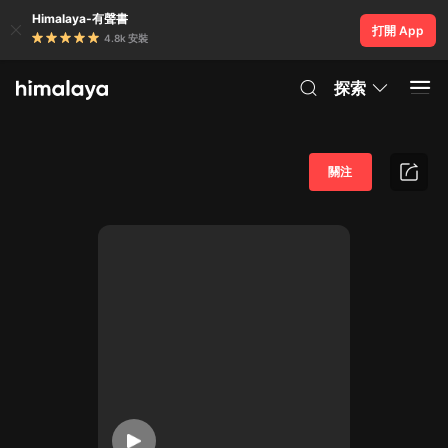
Himalaya-有聲書
打開 App
4.8k 安裝
探索
關注