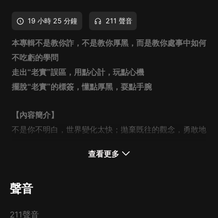
19 小時 25 分鐘
211 聲音
本專輯不是教你詐，不是教你厚黑，
而是教你處事中如何
不吃虧的學問
走出“老實”誤區，用點心計，玩點心機
擺脫“老實”的標簽，懂點厚黑，耍點手腕
【內容簡介
】
不是你不明白，世界變化太快；拋棄既往的觀念，勇敢地
踏入理想的生活，做本色的自我，做好自己，展現自我的
查看更多
風采，老實人應該看到自己的潛力，突破束縛自我的蠶
繭，讓成功一樣屬於自己！本書給老實人以勇氣，給老實
聲音
人以魅力，給老實人改變自己的機會和自信，從而帶老實
人衝出迷霧，走向光明！
211聲音