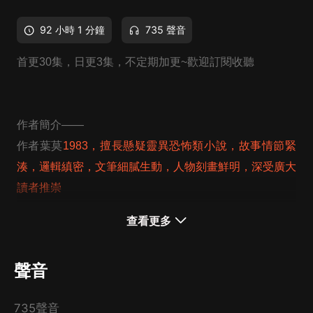
92 小時 1 分鐘
735 聲音
首更30集，日更3集，不定期加更~歡迎訂閱收聽
作者簡介——
作者葉莫
1983，擅長懸疑靈異恐怖類小說，故事情節緊
湊，邏輯縝密，文筆細膩生動，人物刻畫鮮明，深受廣大
讀者推崇
故事索引——
查看更多
老屋里的殘念，強大鬼魂的身份，
受儘淩辱而死女鬼的報復，孌童變態男人的惡行，
聲音
染血的新娘，上古凶獸的恐怖……
所有殘酷的行徑，是否均來自同一個人的操控？
735聲音