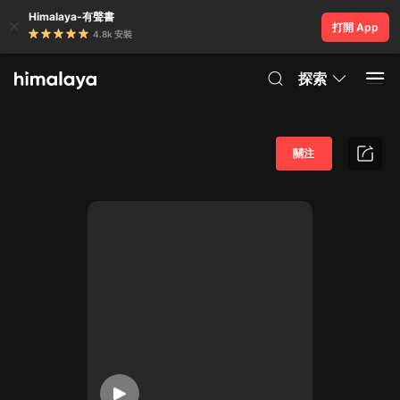
Himalaya-有聲書
打開 App
4.8k 安裝
探索
關注