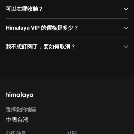
可以在哪收聽？
Himalaya VIP 的價格是多少？
我不想訂閱了，要如何取消？
通過網頁端訂閱如何取消？
點擊這裡
通過手機端訂閱如何取消？
選擇您的地區
Apple Store取消訂閱
中國台湾
方法
Google Play取消訂閱方法
公司信息
社區