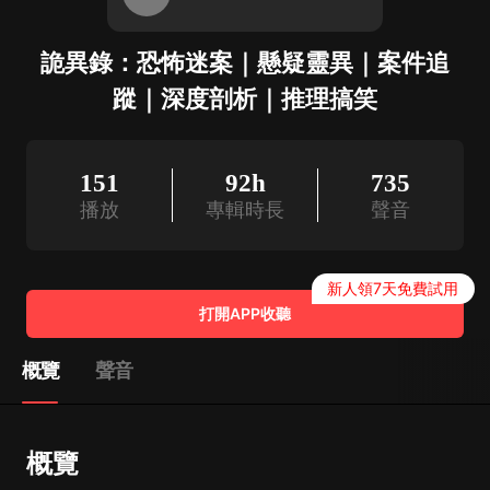
詭異錄：恐怖迷案｜懸疑靈異｜案件追
蹤｜深度剖析｜推理搞笑
151
92h
735
播放
專輯時長
聲音
新人領7天免費試用
打開APP收聽
概覽
聲音
概覽