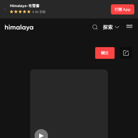
Himalaya-有聲書
打開 App
4.8k 安裝
探索
關注