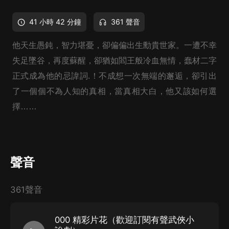
41 小時 42 分鐘
361 聲音
他天生愚鈍，智力堪憂，卻偏偏出生勳貴世家。一遭不幸
失足墜谷，再度蘇醒，卻猶如閻王般冷血無情，蠢材二字
正式成為他的忌諱詞.！不成想一次無端的邂逅，卻引出
了一個個不為人知的真相，當真相大白，他又該如何選
擇……
聲音
361聲音
000 精彩片花（歡迎訂閱有聲武俠小