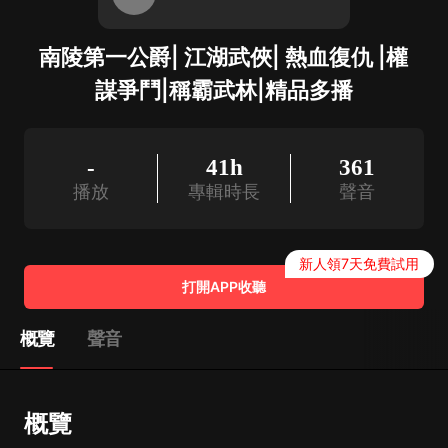
南陵第一公爵| 江湖武俠| 熱血復仇 |權
謀爭鬥|稱霸武林|精品多播
-
41h
361
播放
專輯時長
聲音
新人領7天免費試用
打開APP收聽
概覽
聲音
概覽