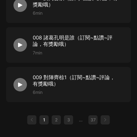
獎勵哦）
6min
008 諸葛孔明是誰（訂閱~點讚~評
論，有獎勵哦）
7min
009 對陣齊椋1（訂閱~點讚~評論，
有獎勵哦）
6min
1
2
3
...
37