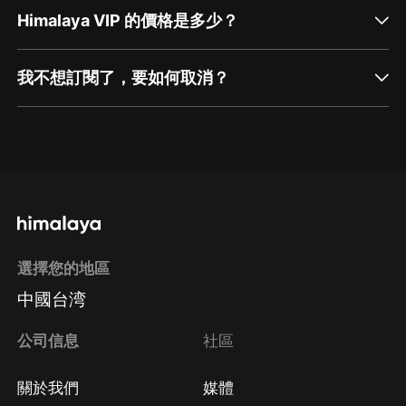
Himalaya VIP 的價格是多少？
我不想訂閱了，要如何取消？
通過網頁端訂閱如何取消？
點擊這裡
通過手機端訂閱如何取消？
選擇您的地區
Apple Store取消訂閱
中國台湾
方法
Google Play取消訂閱方法
公司信息
社區
關於我們
媒體