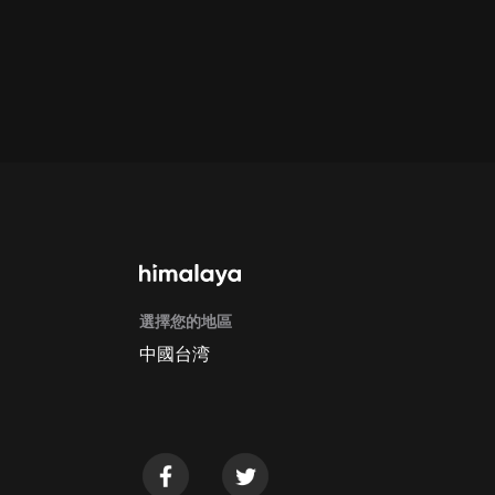
通過手機端訂閱如何取消？
Apple Store取消訂閱方法
G
選擇您的地區
中國台湾