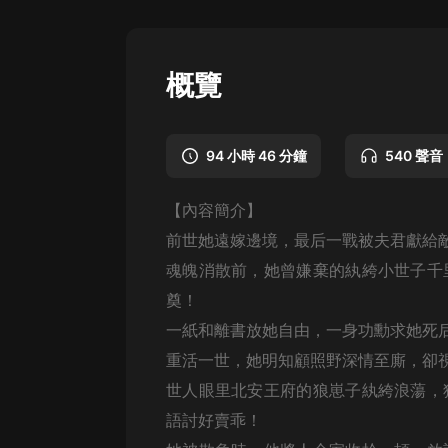
懸疑
科幻
概覽
好書精講
外語
94 小時 46 分鐘
540 聲音
耽美
【內容簡介】
認知思維
前世她遠嫁邊境，最后一戰被夫君獻給
人文
魂魄消散前，她曾嫌棄的紈絝小世子千
音樂
奠！
一紙和離書放她自由，一身功勳求她死
粵語
重活一世，她明知顧照野深情至廝，卻
頭條
世人眼里北安王府的狼崽子紈絝浪蕩，
娛樂
語討好賣乖！