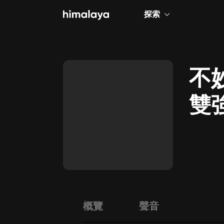
探索
全部
小說
不
個人成長
雙
相聲評書
兒童
歷史
情感治愈
健康養生
商業財經
概覽
聲音
廣播劇