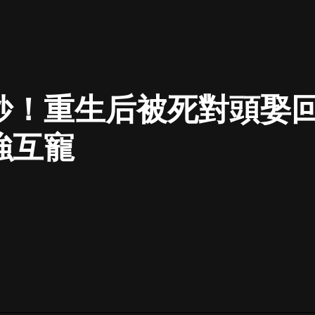
最佳女婿｜都市異能多人有聲劇｜一
種侃侃｜有聲小說
妙！重生后被死對頭娶回
一種侃侃
米小圈上學記:一二三年級 | 暢銷出版
強互寵
物
米小圈
破壞者聯盟篇1-4季·猴子警長科學探
案記|寶寶巴士
寶寶巴士
大奉打更人丨頭陀淵領銜多人有聲
劇|暢聽全集|王鶴棣、田曦薇主演影
視劇原著|賣報小郎君
頭陀淵講故事
總有這樣的歌只想一個人聽