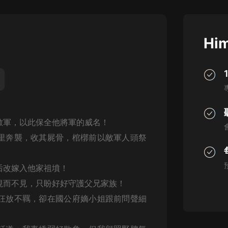
灰姑娘音樂
郭德綱於謙相聲全集
Him
德雲社郭德綱相聲VIP
安全警長啦咘啦哆·假期篇|新篇章加
更|寶寶巴士故事
寶寶巴士
凡人修仙傳|楊洋主演影視原著|薑廣
濤配音多播版本
敵軍，以此保全他將軍的威名！
光合積木
里奔襲，收其屍骨，棺槨前以敵軍人頭祭
摸金天師【第一季】（紫襟演播）
有聲的紫襟
后改嫁入他家祖墳！
視而不見，只盼好好守護父兄家族！
無敵六皇子|爆笑穿越|無敵流皇子|安
狂放不羈，卻在國公府嫡小姐跟前問聲細
燃領銜有聲小說
安燃