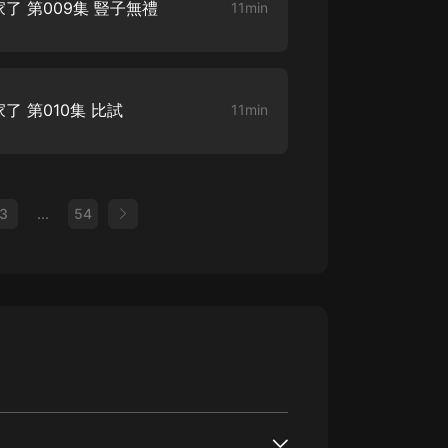
 第009集 豎子無禮
11min
 第010集 比試
11min
3
...
54