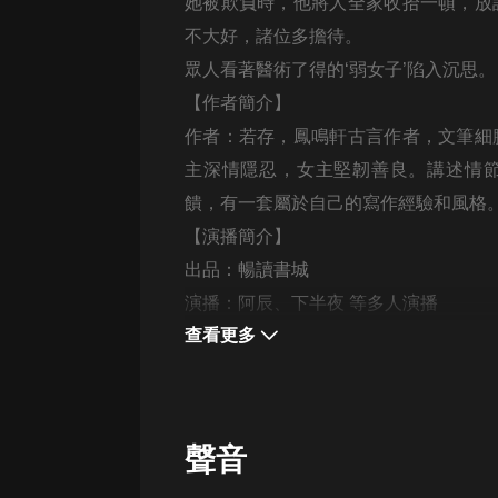
經典名著
她被欺負時，他將人全家收拾一頓，放
不大好，諸位多擔待。
人物傳記
眾人看著醫術了得的‘弱女子’陷入沉思。
電影
【作者簡介】
生活
作者：若存，鳳鳴軒古言作者，文筆細
英語
主深情隱忍，女主堅韌善良。講述情
饋，有一套屬於自己的寫作經驗和風格
日語
【演播簡介】
課程
出品：暢讀書城
少兒教育
演播：阿辰、下半夜 等多人演播
查看更多
二次元
教育培訓
IT科技
聲音
汽車