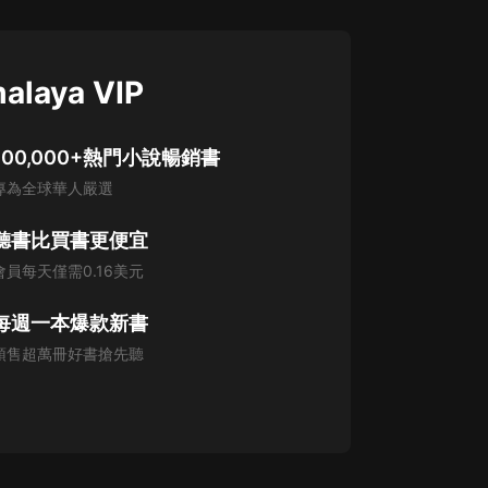
alaya VIP
100,000+熱門小說暢銷書
專為全球華人嚴選
聽書比買書更便宜
會員每天僅需0.16美元
每週一本爆款新書
預售超萬冊好書搶先聽