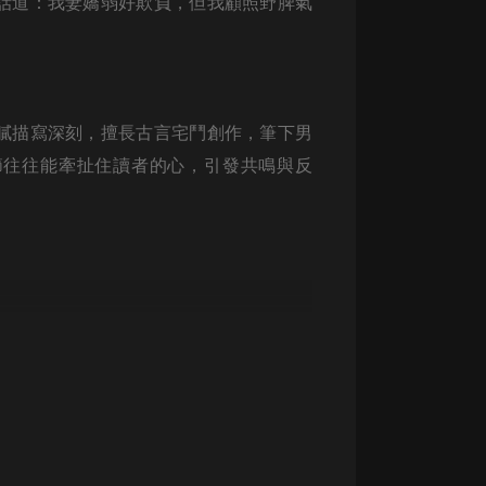
話道：我妻嬌弱好欺負，但我顧照野脾氣
生命科學篇1-2·猴子警長科學探案記|
寶寶巴士科普
寶寶巴士
【新民間劇場】我的老千江湖｜ 有聲
的紫襟｜ 魔幻千手
膩描寫深刻，擅長古言宅鬥創作，筆下男
有聲的紫襟
節往往能牽扯住讀者的心，引發共鳴與反
《夜色鋼琴曲》
。
夜色鋼琴曲趙海洋
太荒吞天訣丨熱血玄幻丨紫襟領銜有
聲劇
有聲的紫襟
嫡女貴嫁 | 一刀蘇蘇團隊制作 | 古言
宮鬥重生爽文 多人有聲劇
一刀蘇蘇
中國大案紀實 | 每日一驚案！真實案
件恐怖刑偵尚文
大舌頭尚文