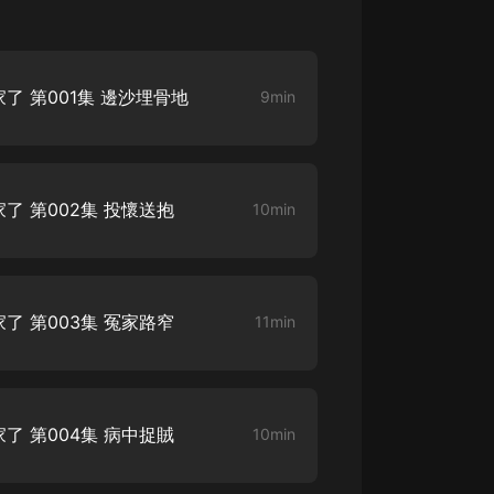
大秦：不裝了，你爹我是秦始皇丨爆
笑穿越丨伍壹劇社多人劇|趙家繼承
人秦朝
伍壹劇社
 第001集 邊沙埋骨地
9min
詭秘之主 | 多人有聲劇丨同名動畫原
著 | 西幻克蘇魯 | 烏賊作品
8082Audio
 第002集 投懷送抱
10min
重生1980：開局迎娶姐姐閨蜜丨頭
陀淵領銜丨重生八零丨精品多人有聲
劇
頭陀淵講故事
成何體統丨雙穿反套路爆笑爽文丨冷
 第003集 冤家路窄
11min
月淺淺&倔強的小紅丨精品多人有聲
劇
o冷月淺淺o
 第004集 病中捉賊
10min