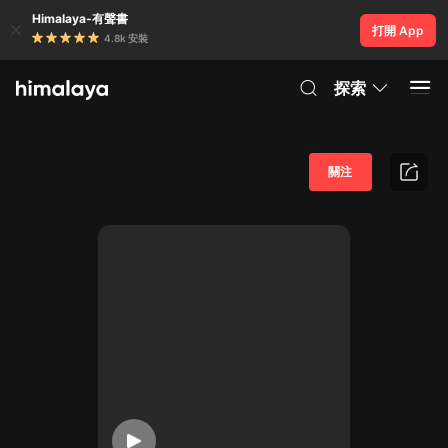
Himalaya-有聲書
打開 App
4.8k 安裝
探索
關注