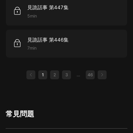
見詭話事 第447集
5min
見詭話事 第446集
7min
1
2
3
...
46
常見問題