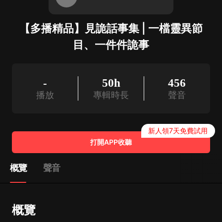
【多播精品】見詭話事集 | 一檔靈異節
目、一件件詭事
-
50h
456
播放
專輯時長
聲音
新人領7天免費試用
打開APP收聽
概覽
聲音
概覽