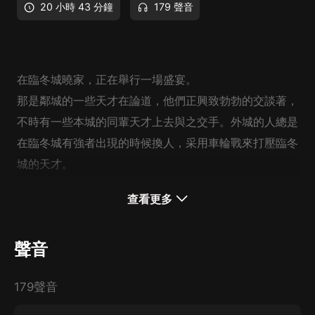
20 小時 43 分鐘
179 聲音
在臨冬城曉家，正在舉行一場盛宴。
那是鄰城的一些天才在論道，他們正興致勃勃的交談著，
不時有一些本城的同輩天才上去與之交手。外城的人總是
在臨冬城有強者出現的時候換人，采用車輪戰來打壓臨冬
城的天才。
無一例外，都被外城的打敗了，最好的天才也不過五招，
查看更多
便敗了。
隨著時間的流逝，愈來愈多的臨冬城
弟子
湧來，一個個同
聲音
輩巔峰天才開始被外界的事情所驚醒，開始加入這場兩座
城池之間的天才的論道會。
179聲音
終於，在正午的時候，一名負劍的年輕人出現了……戰局
開始改變了！