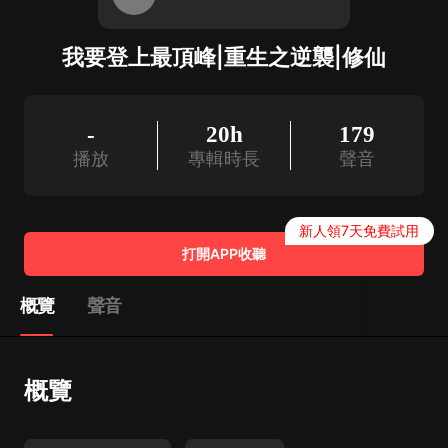
我要登上最頂峰|重生之逆襲|修仙
-
20h
179
播放
專輯時長
聲音
新人領7天免費試用
打開APP收聽
概覽
聲音
概覽