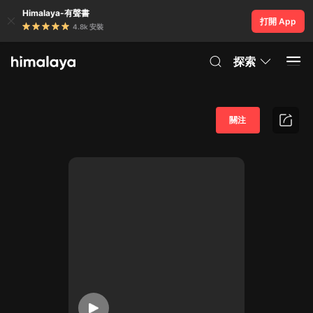
Himalaya-有聲書
打開 App
4.8k 安裝
探索
關注