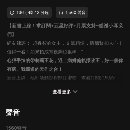
136 小時 42 分鐘
1,560 聲音
【新書上線！求訂閱+五星好評+月票支持~感謝小耳朵
們】
網友辣評：“超睿智的女主，文筆精煉，情節緊扣人心！
值得一看！如果拍成電視劇也很棒！”
心狠手辣的帶刺霸王花，遇上病嬌偏執攝政王，好一個你
有病、我霸道的天作之合！
新書上線，福利活動記得關注蜜糖，查看訂閱消息喲~
查看更多
【內容簡介】
前世，她識人不清，一場陰謀，致使她從人人羨慕的白家
聲音
獨寵大小姐，變成人人厭惡的不孝不忠之人。
寵她入骨的六位兄長因她身首異處，疼她如珠似寶的外祖
1560聲音