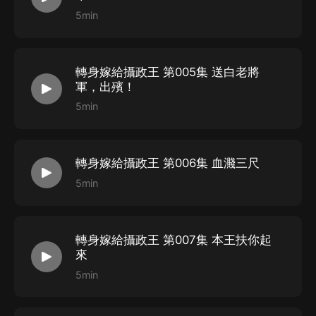
5min
柒柒_Q、旦暮、柒咯、蘇桐、夏天、楊江濤、蘭夢夢
轉身嫁給攝政王 第005集 送白老將
軍，出殯！
5min
轉身嫁給攝政王 第006集 血濺三尺
5min
轉身嫁給攝政王 第007集 本王扶你起
來
5min