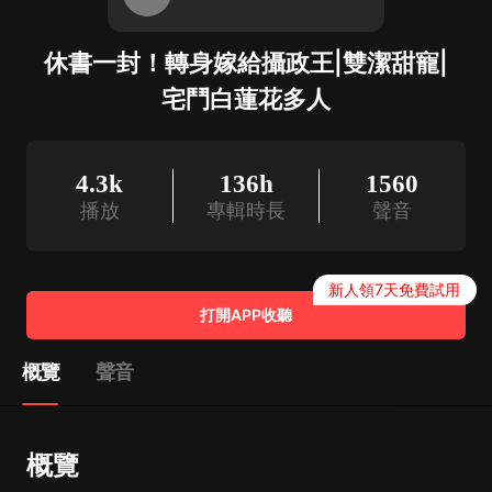
休書一封！轉身嫁給攝政王|雙潔甜寵|
宅鬥白蓮花多人
4.3k
136h
1560
播放
專輯時長
聲音
新人領7天免費試用
打開APP收聽
概覽
聲音
概覽