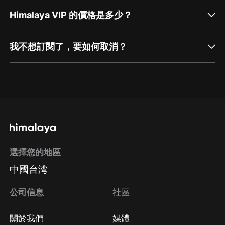
Himalaya VIP 的價格是多少？
我不想訂閱了，要如何取消？
通過網頁端訂閱如何取消？
點擊這裡
通過手機端訂閱如何取消？
選擇您的地區
Apple Store取消訂閱
中國台湾
方法
Google Play取消訂閱方法
公司信息
社區
關於我們
媒體