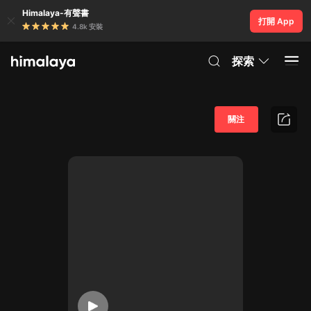
Himalaya-有聲書
打開 App
4.8k 安裝
探索
關注