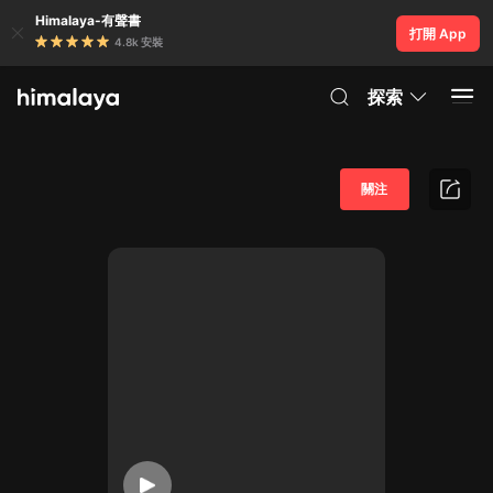
Himalaya-有聲書
打開 App
4.8k 安裝
探索
關注