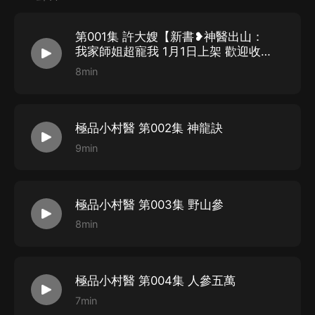
第001集 許大嫂【新書❥神醫出山：
我家師姐超寵我 1月1日上架 歡迎收
聽】
8min
極品小村醫 第002集 神龍訣
9min
極品小村醫 第003集 野山參
8min
極品小村醫 第004集 人參五萬
7min