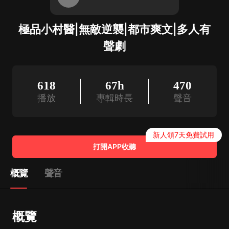
極品小村醫|無敵逆襲|都市爽文|多人有
聲劇
618
67h
470
播放
專輯時長
聲音
新人領7天免費試用
打開APP收聽
概覽
聲音
概覽