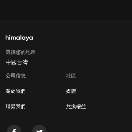
通過網頁端訂閱如何取消？
點擊這裡
通過手機端訂閱如何取消？
選擇您的地區
Apple Store取消訂閱
中國台湾
方法
Google Play取消訂閱方法
公司信息
社區
關於我們
媒體
聯繫我們
兌換權益