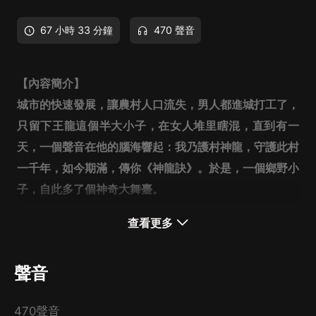
67 小時 33 分鐘
470 聲音
【內容簡介】
城市的快速發展，讓農村人口流失，男人都進城打工了，
只留下王龍這個半大小子，在女人堆里瞎混，直到有一
天，一個聲音在他的腦海響起：我乃護村神龍，守護此村
一千年，如今期滿，傳你《神龍訣》。
於是，一個鄉野小
子，自此多了個神奇大舞臺。
【主播簡介】
查看更多
將城。
全聲線，主青年音。聲音溫潤如玉，沁人心脾，極
具藝術魅力。
主要作品：《陰陽刺青師》《陰陽巡察使》
聲音
《陰陽調酒師》《陰陽瞳》
470聲音