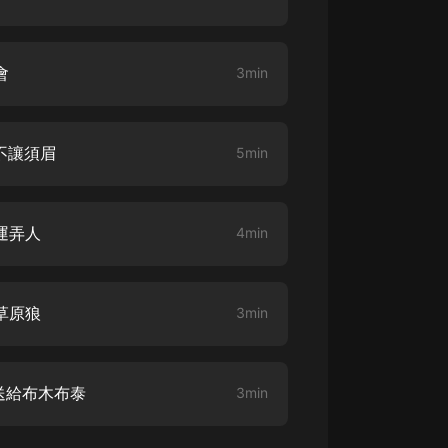
會
3min
不讓須眉
5min
運弄人
4min
草原狼
3min
送給布木布泰
3min