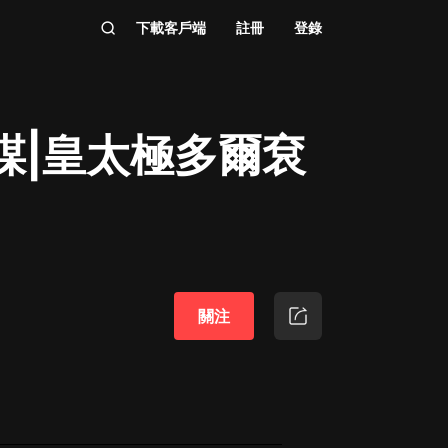
下載客戶端
註冊
登錄
謀|皇太極多爾袞
關注