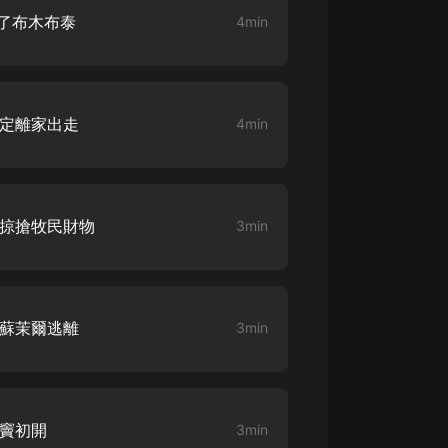
救了布木布泰
4min
大秦：不裝了，你爹我是秦始皇丨爆
笑穿越丨伍壹劇社多人劇|趙家繼承
人秦朝
伍壹劇社
詭秘之主 | 多人有聲劇丨同名動畫原
決定離家出走
4min
著 | 西幻克蘇魯 | 烏賊作品
8082Audio
重生1980：開局迎娶姐姐閨蜜丨頭
陀淵領銜丨重生八零丨精品多人有聲
意掠搶牧民財物
3min
劇
頭陀淵講故事
成何體統丨雙穿反套路爆笑爽文丨冷
月淺淺&倔強的小紅丨精品多人有聲
劇
o冷月淺淺o
帶蘇茉爾逃離
3min
情竇初開
3min