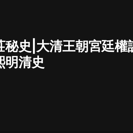
最佳女婿｜都市異能多人有聲劇｜一
種侃侃｜有聲小說
莊秘史|大清王朝宮廷權
一種侃侃
米小圈上學記:一二三年級 | 暢銷出版
熙明清史
物
米小圈
破壞者聯盟篇1-4季·猴子警長科學探
案記|寶寶巴士
寶寶巴士
大奉打更人丨頭陀淵領銜多人有聲
劇|暢聽全集|王鶴棣、田曦薇主演影
視劇原著|賣報小郎君
頭陀淵講故事
總有這樣的歌只想一個人聽