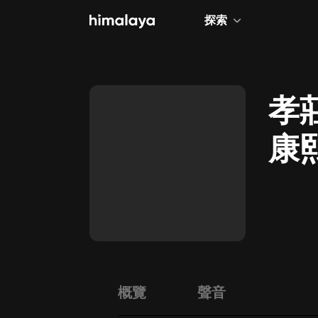
探索
全部
小說
孝
個人成長
康
相聲評書
兒童
歷史
情感治愈
健康養生
商業財經
概覽
聲音
廣播劇