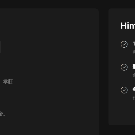
灰姑娘音樂
郭德綱於謙相聲全集
Him
德雲社郭德綱相聲VIP
安全警長啦咘啦哆·假期篇|新篇章加
更|寶寶巴士故事
寶寶巴士
。
凡人修仙傳|楊洋主演影視原著|薑廣
濤配音多播版本
。
光合積木
—孝莊
摸金天師【第一季】（紫襟演播）
有聲的紫襟
；
無敵六皇子|爆笑穿越|無敵流皇子|安
帝。
燃領銜有聲小說
安燃