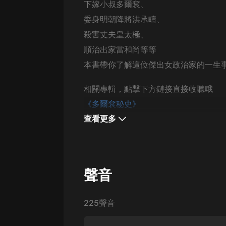
經典名著
下嫁小叔多爾袞、
人物傳記
委身明朝降將洪承疇、
殺害丈夫皇太極、
電影
順治出家當和尚等等
生活
本書帶你了解
這位傑出女政治家的一生
英語
相關專輯，點擊下方鏈接直接收聽哦
日語
《多爾袞秘史》
課程
查看更多
少兒教育
二次元
聲音
教育培訓
IT科技
225聲音
汽車