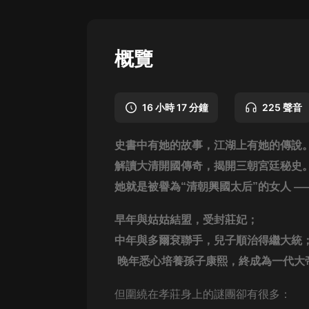
懸疑
科幻
概覽
好書精講
外語
16 小時 17 分鐘
225 聲音
耽美
史書中有她的故事，江湖上有她的傳說
認知思維
解讀大清開國傳奇，揭開三朝宮廷秘史
人文
她就是被譽為“清朝興國太后”的女人 —
音樂
早年與姑姑結盟，受封莊妃；
粵語
中年與多爾袞聯手，兒子順治得繼大統
頭條
晚年悉心培養孫子康熙，終成為一代大
娛樂
但圍繞在孝莊身上的謎團卻有很多：