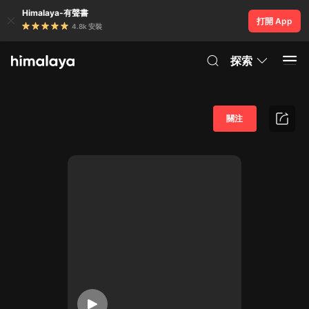
Himalaya-有聲書
打開 App
4.8k 安裝
探索
關注