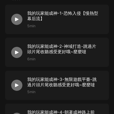
建立領地，壯大勢力……
一場無形的反入侵戰爭就此打響。
我的玩家能成神-1-恐怖入侵【慢熱型
玩家們在快樂遊戲的同時，為對抗異世界入侵做出了自己
幕后流】
的貢獻與努力。
5min
我的玩家能成神-2-神域打造-跳過片
頭片尾收聽感受更好哦~麼麼噠
6min
我的玩家能成神-3-無限遊戲平臺-跳
過片頭片尾收聽感受更好哦~麼麼噠
5min
我的玩家能成神-4-朝著成神路上前