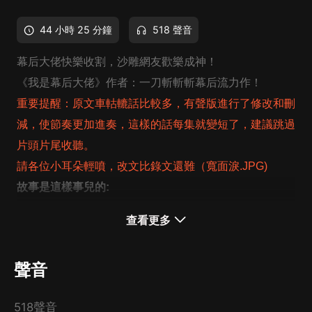
44 小時 25 分鐘
518 聲音
幕后大佬快樂收割，沙雕網友歡樂成神！
《我是幕后大佬》
作者：一刀斬斬斬幕后流力作！
重要提醒：原文車軲轆話比較多，有聲版進行了修改和刪
減，使節奏更加進奏，這樣的話每集就變短了，建議跳過
片頭片尾收聽。
請各位小耳朵輕噴，改文比錄文還難（寬面淚.JPG)
故事是這樣事兒的:
世界各地頻發怪異事件，妖魔、邪祟、不可名狀物，頻繁
查看更多
出没於人們的生活中。
没有人知曉，地球正面臨著被異世界融合吞噬的命運。
聲音
然而一款遊戲的橫空出世，讓一切都發生了改變。
在這款遊戲中，玩家開局就擁有神格，並能依靠資源迅速
518聲音