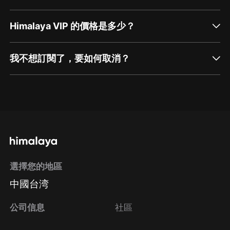
Himalaya VIP 的價格是多少？
我不想訂閱了，要如何取消？
通過網頁端訂閱如何取消？
點擊這裡
通過手機端訂閱如何取消？
選擇您的地區
Apple Store取消訂閱
中國台湾
方法
Google Play取消訂閱方法
公司信息
社區