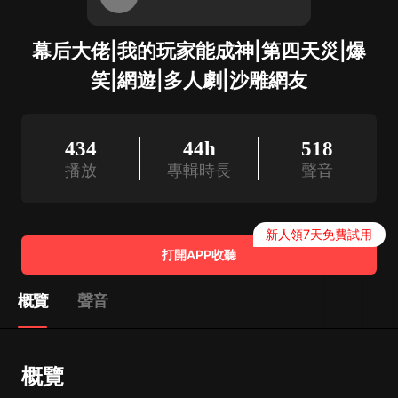
幕后大佬|我的玩家能成神|第四天災|爆
笑|網遊|多人劇|沙雕網友
434
44h
518
播放
專輯時長
聲音
新人領7天免費試用
打開APP收聽
概覽
聲音
概覽