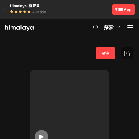
Himalaya-有聲書
打開 App
4.8k 安裝
探索
關注