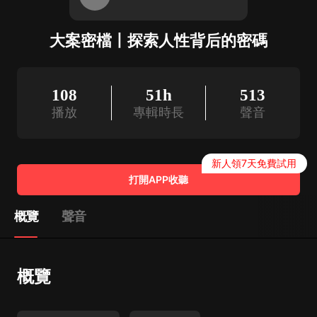
大案密檔丨探索人性背后的密碼
108
51h
513
播放
專輯時長
聲音
新人領7天免費試用
打開APP收聽
概覽
聲音
概覽