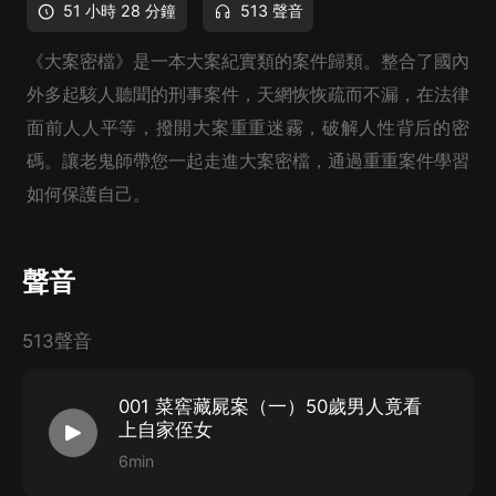
51 小時 28 分鐘
513 聲音
《大案密檔》是一本大案紀實類的案件歸類。整合了國內
外多起駭人聽聞的刑事案件，天網恢恢疏而不漏，在法律
面前人人平等，撥開大案重重迷霧，破解人性背后的密
碼。讓老鬼師帶您一起走進大案密檔，通過重重案件學習
如何保護自己。
聲音
513聲音
001 菜窖藏屍案（一）50歲男人竟看
上自家侄女
6min