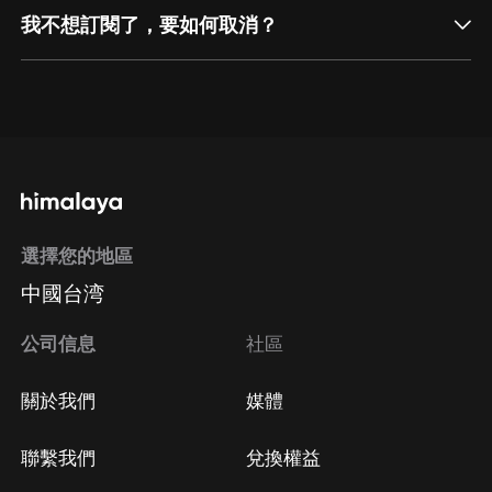
我不想訂閱了，要如何取消？
通過網頁端訂閱如何取消？
點擊這裡
通過手機端訂閱如何取消？
選擇您的地區
Apple Store取消訂閱
中國台湾
方法
Google Play取消訂閱方法
公司信息
社區
關於我們
媒體
聯繫我們
兌換權益