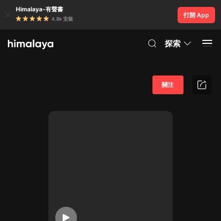
Himalaya-有聲書
打開 App
4.8k 安裝
探索
關注