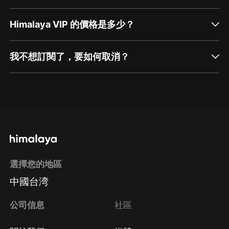
Himalaya VIP 的價格是多少？
我不想訂閱了，要如何取消？
通過網頁端訂閱如何取消？
點擊這裡
通過手機端訂閱如何取消？
選擇您的地區
Apple Store取消訂閱
中國台湾
方法
Google Play取消訂閱方法
公司信息
社區