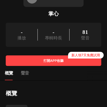
掌心
-
-
81
播放
專輯時長
聲音
新人領7天免費試用
打開APP收聽
概覽
聲音
概覽