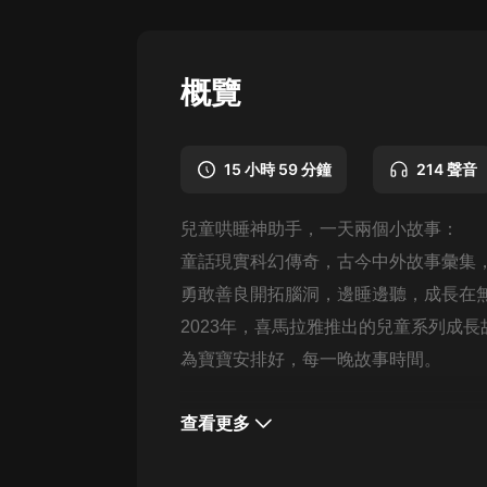
懸疑
科幻
概覽
好書精講
外語
15 小時 59 分鐘
214 聲音
耽美
兒童哄睡神助手，一天兩個小故事：
認知思維
童話現實科幻傳奇，古今中外故事彙集
人文
勇敢善良開拓腦洞，邊睡邊聽，成長在
音樂
2023年，喜馬拉雅推出的兒童系列成長
為寶寶安排好，每一晚故事時間。
粵語
頭條
查看更多
娛樂