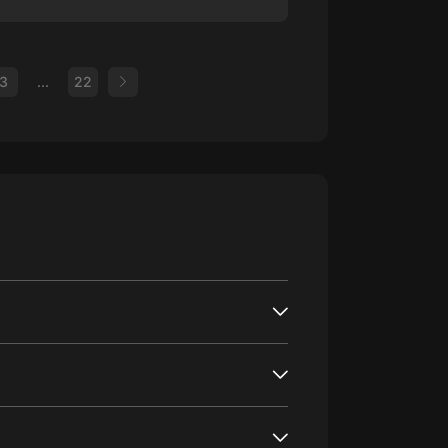
3
...
22