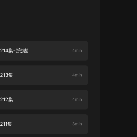
生命科學篇1-2·猴子警長科學探案記|
寶寶巴士科普
寶寶巴士
【新民間劇場】我的老千江湖｜ 有聲
的紫襟｜ 魔幻千手
有聲的紫襟
4集-(完結)
4min
《夜色鋼琴曲》
夜色鋼琴曲趙海洋
13集
4min
太荒吞天訣丨熱血玄幻丨紫襟領銜有
聲劇
有聲的紫襟
12集
4min
嫡女貴嫁 | 一刀蘇蘇團隊制作 | 古言
宮鬥重生爽文 多人有聲劇
一刀蘇蘇
11集
3min
中國大案紀實 | 每日一驚案！真實案
件恐怖刑偵尚文
大舌頭尚文