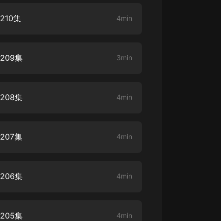
10集
4min
大秦：不裝了，你爹我是秦始皇丨爆
笑穿越丨伍壹劇社多人劇|趙家繼承
人秦朝
伍壹劇社
209集
3min
詭秘之主 | 多人有聲劇丨同名動畫原
著 | 西幻克蘇魯 | 烏賊作品
8082Audio
208集
4min
重生1980：開局迎娶姐姐閨蜜丨頭
陀淵領銜丨重生八零丨精品多人有聲
劇
頭陀淵講故事
207集
4min
成何體統丨雙穿反套路爆笑爽文丨冷
月淺淺&倔強的小紅丨精品多人有聲
劇
o冷月淺淺o
206集
4min
205集
4min