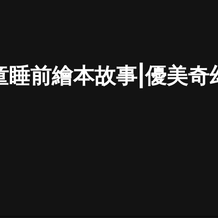
最佳女婿｜都市異能多人有聲劇｜一
種侃侃｜有聲小說
童睡前繪本故事|優美奇
一種侃侃
米小圈上學記:一二三年級 | 暢銷出版
物
米小圈
破壞者聯盟篇1-4季·猴子警長科學探
案記|寶寶巴士
寶寶巴士
大奉打更人丨頭陀淵領銜多人有聲
劇|暢聽全集|王鶴棣、田曦薇主演影
視劇原著|賣報小郎君
頭陀淵講故事
總有這樣的歌只想一個人聽