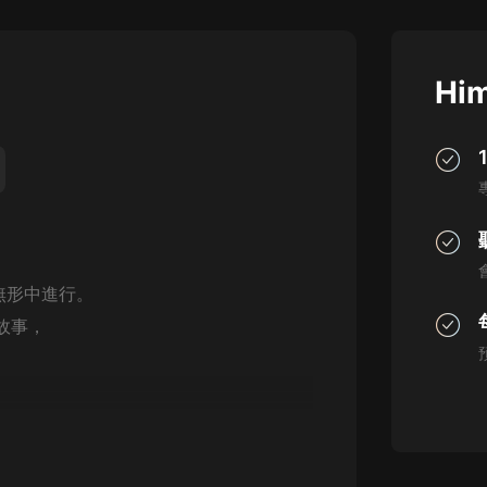
灰姑娘音樂
郭德綱於謙相聲全集
Him
德雲社郭德綱相聲VIP
安全警長啦咘啦哆·假期篇|新篇章加
更|寶寶巴士故事
寶寶巴士
凡人修仙傳|楊洋主演影視原著|薑廣
濤配音多播版本
，
光合積木
無形中進行。
故事，
摸金天師【第一季】（紫襟演播）
有聲的紫襟
無敵六皇子|爆笑穿越|無敵流皇子|安
燃領銜有聲小說
安燃