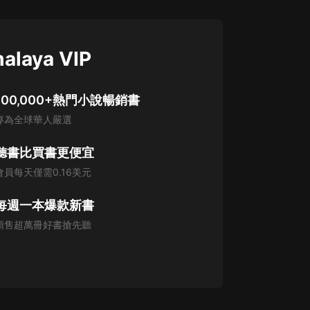
alaya VIP
100,000+熱門小說暢銷書
專為全球華人嚴選
聽書比買書更便宜
會員每天僅需0.16美元
每週一本爆款新書
預售超萬冊好書搶先聽