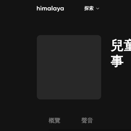
探索
全部
小說
兒
個人成長
事
相聲評書
兒童
歷史
情感治愈
健康養生
商業財經
概覽
聲音
廣播劇