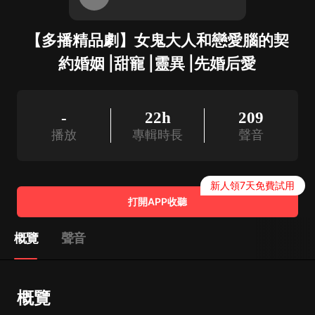
【多播精品劇】女鬼大人和戀愛腦的契
約婚姻 |甜寵 |靈異 |先婚后愛
-
22h
209
播放
專輯時長
聲音
新人領7天免費試用
打開APP收聽
概覽
聲音
概覽