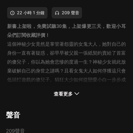
22 小時 1 分鐘
209 聲音
新書上架啦，免費試聽30集，上架爆更三天，歡迎小耳
朵們訂閱收藏評價！
這個神秘少女竟然是掌管著怨靈的女鬼大人，她對自己的
身份一直有著疑惑，卻早早被父親一張紙契約賣給了首富
的傻兒子，你以為她會悲慘的度過一生？神秘少女就此放
棄破解自己的身世之謎嗎？且看女鬼大人如何俘獲這只會
低頭打遊戲的傻兒子。狷狂大少如何從戀愛小白一步步成
為妻奴吧~
查看更多
聲音
209聲音