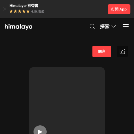
Himalaya-有聲書
打開 App
4.8k 安裝
探索
關注