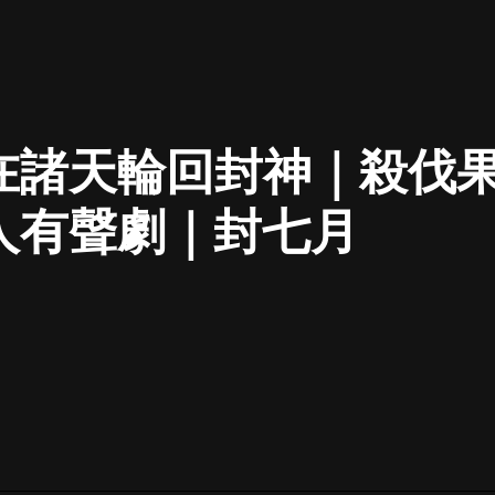
最佳女婿｜都市異能多人有聲劇｜一
種侃侃｜有聲小說
在諸天輪回封神｜殺伐
一種侃侃
米小圈上學記:一二三年級 | 暢銷出版
人有聲劇｜封七月
物
米小圈
破壞者聯盟篇1-4季·猴子警長科學探
案記|寶寶巴士
寶寶巴士
大奉打更人丨頭陀淵領銜多人有聲
劇|暢聽全集|王鶴棣、田曦薇主演影
視劇原著|賣報小郎君
頭陀淵講故事
總有這樣的歌只想一個人聽