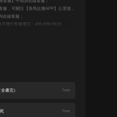
聯系客服】中谘詢在線客服；
生命科學篇1-2·猴子警長科學探案記|
寶寶巴士科普
客服，可關注【喜馬拉雅APP】公眾號，
寶寶巴士
詢在線客服；
【新民間劇場】我的老千江湖｜ 有聲
打客服電話：400-838-5616
的紫襟｜ 魔幻千手
有聲的紫襟
《夜色鋼琴曲》
夜色鋼琴曲趙海洋
太荒吞天訣丨熱血玄幻丨紫襟領銜有
聲劇
有聲的紫襟
嫡女貴嫁 | 一刀蘇蘇團隊制作 | 古言
 （全書完）
宮鬥重生爽文 多人有聲劇
7min
一刀蘇蘇
中國大案紀實 | 每日一驚案！真實案
不死
件恐怖刑偵尚文
7min
大舌頭尚文