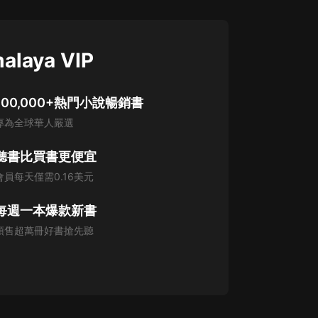
alaya VIP
100,000+熱門小說暢銷書
專為全球華人嚴選
聽書比買書更便宜
會員每天僅需0.16美元
每週一本爆款新書
預售超萬冊好書搶先聽