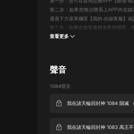
經典名著
第一步：您可在喜馬拉雅APP【賬號-
第二步：如果您無法聯系上APP內在線
人物傳記
通過下方菜單欄里【我的-在線客服】谘
電影
第三步：如果在線客服都未取得聯系，也可撥
生活
查看更多
英語
日語
聲音
課程
少兒教育
1084聲音
二次元
教育培訓
我在諸天輪回封神 1084 隕滅
IT科技
汽車
我在諸天輪回封神 1083 禹王