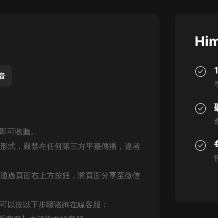
灰姑娘音樂
郭德綱於謙相聲全集
Him
德雲社郭德綱相聲VIP
安全警長啦咘啦哆·假期篇|新篇章加
更|寶寶巴士故事
聲音
寶寶巴士
凡人修仙傳|楊洋主演影視原著|薑廣
濤配音多播版本
光合積木
，即可收聽。
何形式，嚴禁在任何第三方平臺傳播，違者
摸金天師【第一季】（紫襟演播）
有聲的紫襟
可通過頁面右上方按鈕，將頁面分享至微信
無敵六皇子|爆笑穿越|無敵流皇子|安
燃領銜有聲小說
安燃
，可以按以下步驟谘詢在線客服：