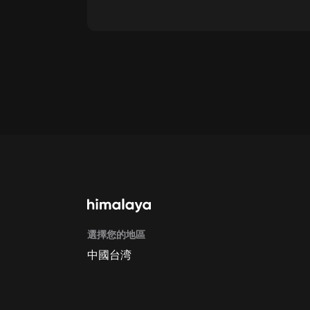
通過網頁端訂閱如何取消？
點擊這裡
通過手機端訂閱如何取消？
Apple Store取消訂閱方法
G
選擇您的地區
中國台湾