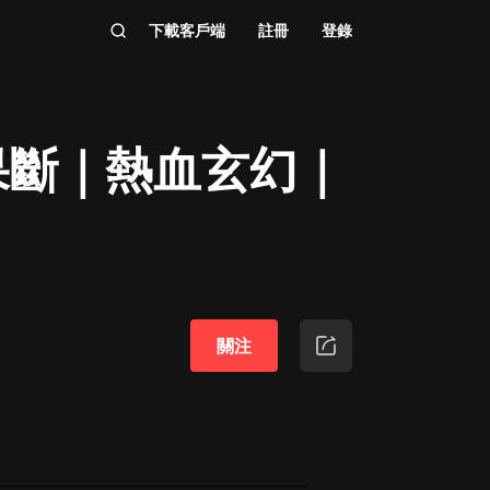
下載客戶端
註冊
登錄
果斷｜熱血玄幻｜
關注