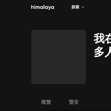
探索
全部
小說
我
個人成長
多
相聲評書
兒童
歷史
情感治愈
健康養生
商業財經
概覽
聲音
廣播劇