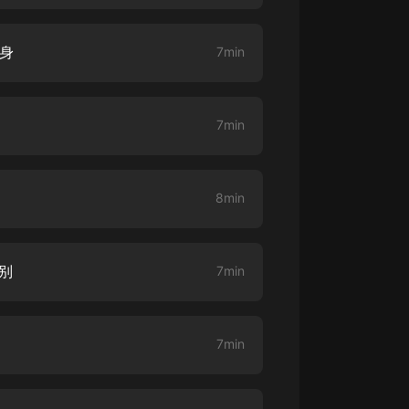
大秦：不裝了，你爹我是秦始皇丨爆
法身
笑穿越丨伍壹劇社多人劇|趙家繼承
7min
人秦朝
伍壹劇社
詭秘之主 | 多人有聲劇丨同名動畫原
著 | 西幻克蘇魯 | 烏賊作品
7min
8082Audio
重生1980：開局迎娶姐姐閨蜜丨頭
陀淵領銜丨重生八零丨精品多人有聲
8min
劇
頭陀淵講故事
成何體統丨雙穿反套路爆笑爽文丨冷
之别
月淺淺&倔強的小紅丨精品多人有聲
7min
劇
o冷月淺淺o
7min