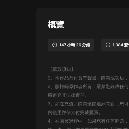
懸疑
科幻
概覽
好書精講
外語
147 小時 26 分鐘
1,084 
耽美
認知思維
【購買須知】
人文
1、本作品為付費有聲書，購買成功后
音樂
2、版權歸原作者所有，嚴禁翻錄成任
將追究其法律責任。
粵語
3、如在充值／購買環節遇到問題，您
頭條
內使用微信支付完成購買。
娛樂
4、在購買過程中，如果您有任何問題