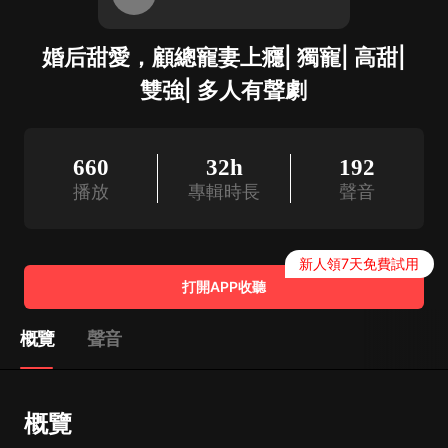
婚后甜愛，顧總寵妻上癮| 獨寵| 高甜|
雙強| 多人有聲劇
660
32h
192
播放
專輯時長
聲音
新人領7天免費試用
打開APP收聽
概覽
聲音
概覽