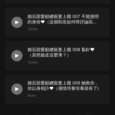
陳福/顧飛/張君/約翰：丘耳刀
聶歡：子文七七
婚后甜愛顧總寵妻上癮 007 不能挑明
的身份❤️（這個助攻如何呀評論區告
林若瑩：雨籃子
訴我哦）
10min
顧浩天/孟飛翔：瓶子
蕭一鳴：海鮮不加鹽
顧長平：不垢不淨
婚后甜愛顧總寵妻上癮 008 紮針❤️
蕭玉/徐美/秦老太：真源lucky
（居然臉皮這麼薄？）
聶歡：子文七七
10min
顧海：夢草原1891
方嬈：小魚仙倌兒
婚后甜愛顧總寵妻上癮 009 她救你，
葉青依/於蘭：萬事亨通
你以身相許❤️（感情培養培養就有了)
羅欣：初玉兮
9min
金先生：丹增
王嫂/肖珍：勸君一醉