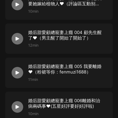
后期：草根匠心
要她嫁給植物人❤️（評論區互動别忘
海報策劃：粉沐紫
了呢等你哦）
10min
畫師：娛樂大當家
視覺：小蘇葉
（封面圖為原創不支持二次創作用途
）
婚后甜愛顧總寵妻上癮 004 顧先生醒
了❤️（男主醒了開始了開始了）
CAST
12min
旁白/蕭芷嫣：粉沐紫
顧睿淵：明夜風
婚后甜愛顧總寵妻上癮 005 我要離婚
徐麗/秦暖：胖歐子
❤️（粉裙等你：fenmuzi1688）
鄭宇：杜悅聲
11min
喬瑞/余振庭：靈熙千夢
紀濤/秦澤：沈卿知
婚后甜愛顧總寵妻上癮 006離婚和治
洛熠辰：小劉瓜
病兩碼事❤️(五星好評要好好評啦)
余晶：米兔兔9689
10min
林宛白/顧凝凝：花雨劇場