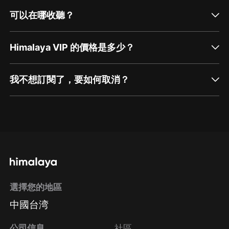
可以在哪收聽？
Himalaya VIP 的價格是多少？
我不想訂閱了，要如何取消？
通過網頁端訂閱如何取消？
點擊這裡
通過手機端訂閱如何取消？
選擇您的地區
Apple Store取消訂閱
中國台湾
方法
Google Play取消訂閱方法
公司信息
社區