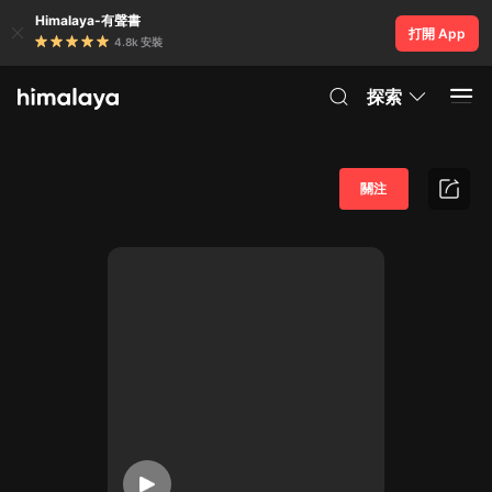
Himalaya-有聲書
打開 App
4.8k 安裝
探索
關注