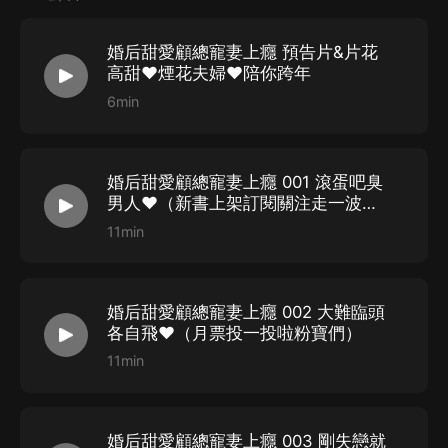
婚后，顧總裁的寵妻模式開啟......
並發誓此生的妻子只能是蕭芷嫣，原來......
婚后甜愛顧總寵妻上癮 預告片&片花
冷情的顧睿淵把所有的溫柔都給了蕭芷嫣，
高甜❤️煙花夫婦❤️陪你跨年
可面對婆婆的刁難和身邊富家千金的覬覦，
6min
“煙花夫婦”能衝破重重阻撓，白首不分離嗎,
這一場情感糾葛，
他們該何去何從......
婚后甜愛顧總寵妻上癮 001 滾蛋吧臭
STAFF
男人❤️（新書上架訂閱關注走一波
啦）
11min
原著：妤有蓉嫣
出品：紫悅聲動工作室
策劃/導演：粉沐紫
婚后甜愛顧總寵妻上癮 002 大難臨頭
劇本改編：粉沐紫
各自飛❤️（月票投一投啦粉寶們）
11min
對軌：媛媛是你呀_KKB
審聽：卉子講故事
統籌：月寶
婚后甜愛顧總寵妻上癮 003 剛失戀就