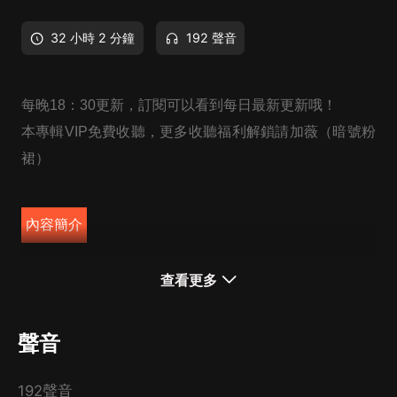
32 小時 2 分鐘
192 聲音
每晚18：30更新，訂閱可以看到每日最新更新哦！
本專輯VIP免費收聽，更多收聽福利解鎖請加薇（暗號粉
裙）
內容簡介
顧先生是權傾江城不近女色的江城商業大佬，
查看更多
一場車禍讓他幾近植物人。
蕭芷嫣是剛從國外留學歸來的外科醫生，
聲音
回國第一天前腳目睹男友的背叛，
后腳救治了顧睿淵，被
婆婆逼迫嫁給他。
192聲音