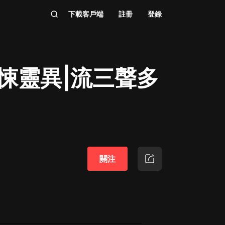
下載客戶端
註冊
登錄
悚靈異|流三聲多
關注