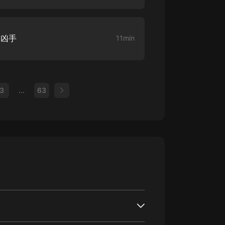
是凶手
11min
3
...
63