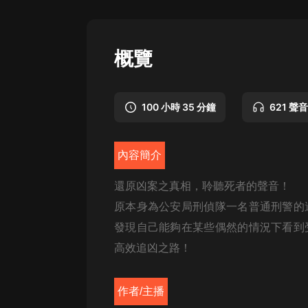
懸疑
科幻
概覽
好書精講
外語
100 小時 35 分鐘
621 聲音
耽美
認知思維
內容簡介
人文
還原凶案之真相，聆聽死者的聲音！
音樂
原本身為公安局刑偵隊一名普通刑警的
發現自己能夠在某些偶然的情況下看到
粵語
高效追凶之路！
頭條
娛樂
作者/主播