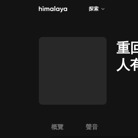
探索
全部
小說
重
個人成長
人
相聲評書
兒童
歷史
情感治愈
健康養生
商業財經
概覽
聲音
廣播劇