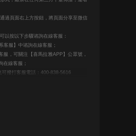
大秦：不裝了，你爹我是秦始皇丨爆
笑穿越丨伍壹劇社多人劇|趙家繼承
可通過頁面右上方按鈕，將頁面分享至微信
人秦朝
伍壹劇社
詭秘之主 | 多人有聲劇丨同名動畫原
，可以按以下步驟谘詢在線客服：
著 | 西幻克蘇魯 | 烏賊作品
聯系客服】中谘詢在線客服；
8082Audio
客服，可關注【喜馬拉雅APP】公眾號，
重生1980：開局迎娶姐姐閨蜜丨頭
詢在線客服；
陀淵領銜丨重生八零丨精品多人有聲
劇
頭陀淵講故事
打客服電話：400-838-5616
成何體統丨雙穿反套路爆笑爽文丨冷
月淺淺&倔強的小紅丨精品多人有聲
劇
o冷月淺淺o