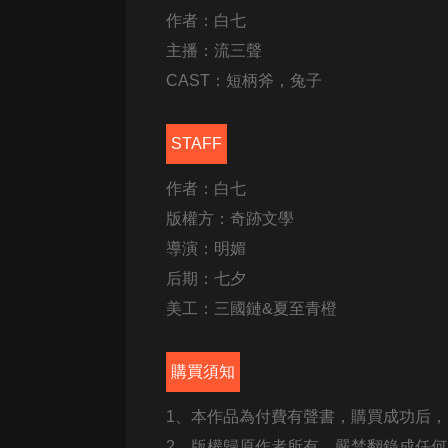
經典名著
作者：白七
人物傳記
主播：流三聲
電影
CAST：短柄斧，兔子
生活
STAFF
英語
作者：白七
日語
版權方：奇跡文學
課程
導演：明媚
少兒教育
后期：七夕
二次元
美工：三國鏈&夏至青橙
教育培訓
購買須知
IT科技
1、本作品為付費有聲書，購買成功后
汽車
2、版權歸原作者所有，嚴禁翻錄成任