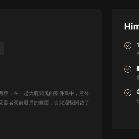
灰姑娘音樂
郭德綱於謙相聲全集
Him
德雲社郭德綱相聲VIP
安全警長啦咘啦哆·假期篇|新篇章加
更|寶寶巴士故事
寶寶巴士
凡人修仙傳|楊洋主演影視原著|薑廣
濤配音多播版本
光合積木
週毅，在一起大廈鬨鬼的案件當中，意外
摸金天師【第一季】（紫襟演播）
有聲的紫襟
受害者死前最后的畫面，自此週毅開啟了
無敵六皇子|爆笑穿越|無敵流皇子|安
燃領銜有聲小說
安燃