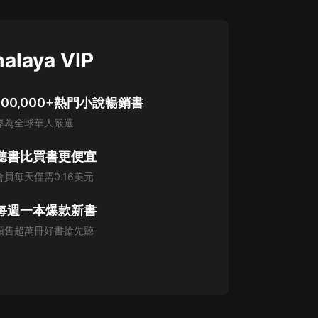
alaya VIP
100,000+熱門小說暢銷書
專為全球華人嚴選
聽書比買書更便宜
會員每天僅需0.16美元
每週一本爆款新書
預售超萬冊好書搶先聽