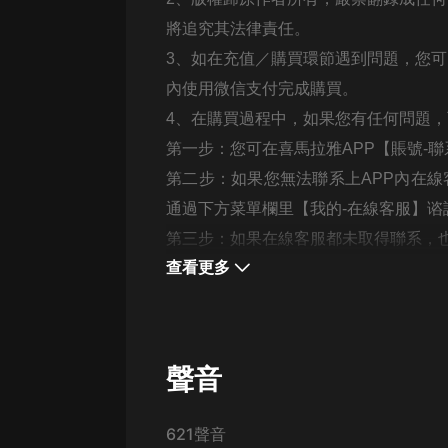
戲曲
將追究其法律責任。
旅遊
3、如在充值／購買環節遇到問題，您
免費專區
內使用微信支付完成購買。
4、在購買過程中，如果您有任何問題
暢銷書
第一步：您可在喜馬拉雅APP【賬號-
其他
第二步：如果您無法聯系上APP內在線
通過下方菜單欄里【我的-在線客服】谘
第三步：如果在線客服都未取得聯系，也可撥
查看更多
聲音
621聲音