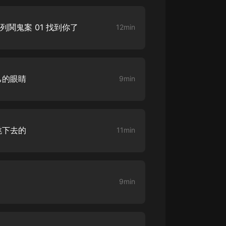
列鬨鬼案 01 找到你了
12min
己的眼睛
9min
跳下去的
11min
9min