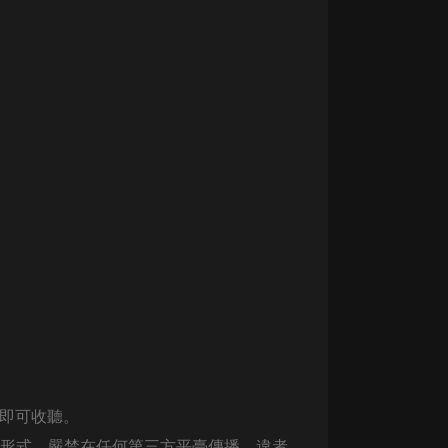
生命科學篇1-2·猴子警長科學探案記|
寶寶巴士科普
寶寶巴士
【新民間劇場】我的老千江湖｜ 有聲
的紫襟｜ 魔幻千手
有聲的紫襟
《夜色鋼琴曲》
夜色鋼琴曲趙海洋
太荒吞天訣丨熱血玄幻丨紫襟領銜有
聲劇
有聲的紫襟
嫡女貴嫁 | 一刀蘇蘇團隊制作 | 古言
宮鬥重生爽文 多人有聲劇
一刀蘇蘇
中國大案紀實 | 每日一驚案！真實案
，即可收聽。
件恐怖刑偵尚文
大舌頭尚文
何形式，嚴禁在任何第三方平臺傳播，違者