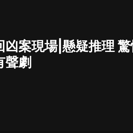
最佳女婿｜都市異能多人有聲劇｜一
種侃侃｜有聲小說
回凶案現場|懸疑推理 驚
一種侃侃
米小圈上學記:一二三年級 | 暢銷出版
有聲劇
物
米小圈
破壞者聯盟篇1-4季·猴子警長科學探
案記|寶寶巴士
寶寶巴士
大奉打更人丨頭陀淵領銜多人有聲
劇|暢聽全集|王鶴棣、田曦薇主演影
視劇原著|賣報小郎君
頭陀淵講故事
總有這樣的歌只想一個人聽