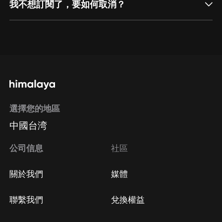
我不想訂閱了，要如何取消？
通過網頁端訂閱如何取消？
點擊這裡
通過手機端訂閱如何取消？
選擇您的地區
Apple Store取消訂閱
中國台湾
方法
Google Play取消訂閱方法
公司信息
社區
關於我們
媒體
聯繫我們
兌換權益