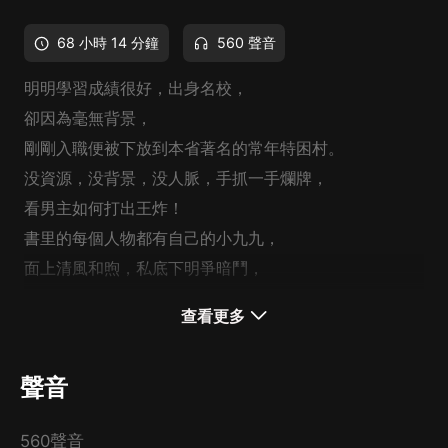
68 小時 14 分鐘
560 聲音
明明學習成績很好，出身名校，
卻因為毫無背景，
剛剛入職便被下放到本省著名的常年特困村。
没資源，没背景，没人脈，手抓一手爛牌，
看男主如何打出王炸！
書里的每個人物都有自己的小九九，
面上清風和煦，私底下明爭暗鬥，
聽起來很是過癮！
查看更多
聲音
560聲音