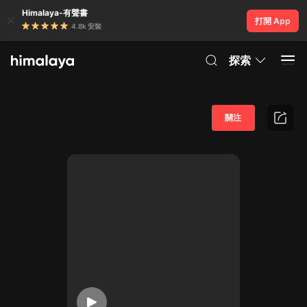
Himalaya-有聲書
打開 App
4.8k 安裝
探索
關注