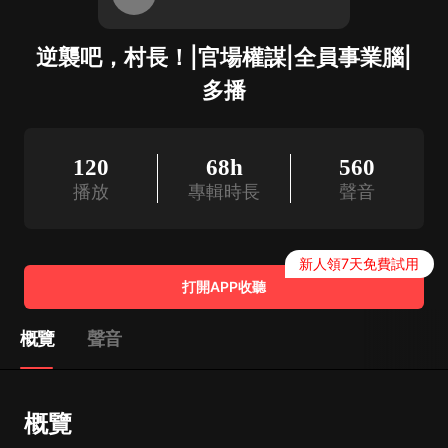
逆襲吧，村長！|官場權謀|全員事業腦|
多播
120
68h
560
播放
專輯時長
聲音
新人領7天免費試用
打開APP收聽
概覽
聲音
概覽