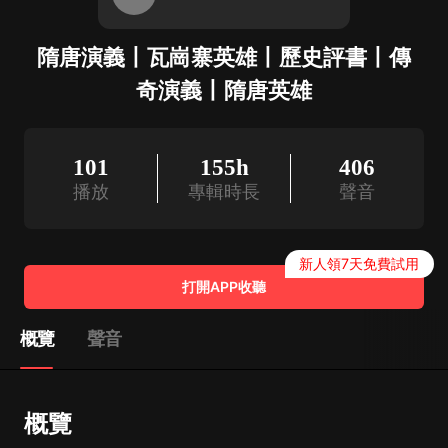
隋唐演義丨瓦崗寨英雄丨歷史評書丨傳
奇演義丨隋唐英雄
101
155h
406
播放
專輯時長
聲音
新人領7天免費試用
打開APP收聽
概覽
聲音
概覽