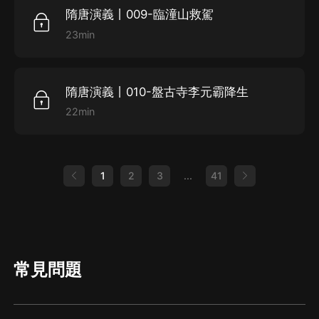
隋唐演義丨009-臨潼山救駕
23min
隋唐演義丨010-盤古寺李元霸降生
22min
1
2
3
...
41
常見問題