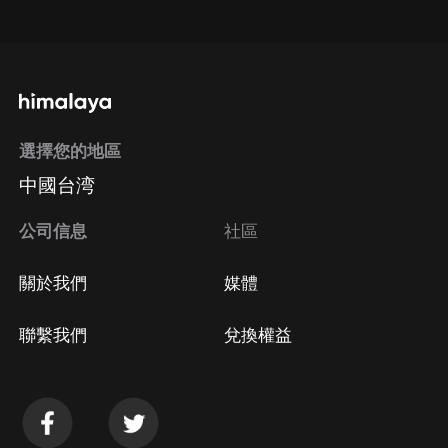
點擊這裡
通過手機端訂閱如何取消？
選擇您的地區
Apple Store取消訂閱
中國台湾
方法
Google Play取消訂閱方法
公司信息
社區
關於我們
媒體
聯繫我們
兌換權益