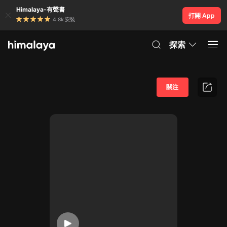
Himalaya-有聲書
打開 App
4.8k 安裝
探索
關注