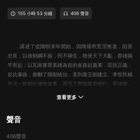
155 小時 53 分鐘
406 聲音
講述了從隋朝末年開始，因隋煬帝荒淫無道，陷害
忠良，以致朝綱不振，民不聊生，致使天下大亂，群雄揭
竿而起；以瓦崗寨眾英雄為首的各路起義軍，匡扶正義，
反抗暴政，推翻了隋朝統治，直到唐王朝建立、李世民稱
帝這一時期的傳奇故事，再現了那個風雲變幻、英雄輩出
的歷史年代。
查看更多
聲音
406聲音