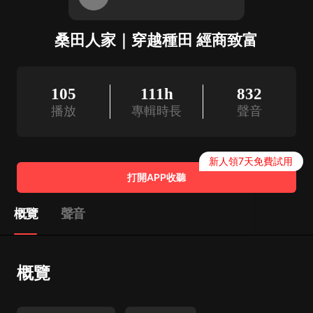
桑田人家｜穿越種田 經商致富
105
111h
832
播放
專輯時長
聲音
新人領7天免費試用
打開APP收聽
概覽
聲音
概覽