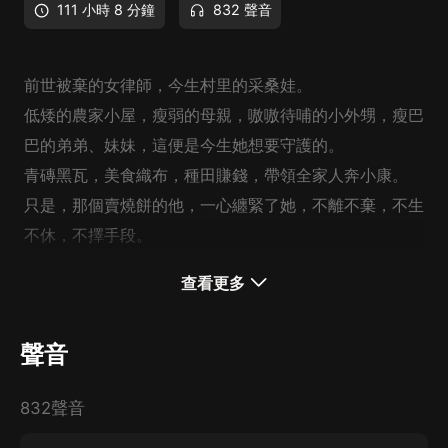
111 小時 8 分鐘
832 聲音
前世被棄的女律師，今生村里的采桑娃。
低矮的農家小屋，瘦弱的母親，嗷嗷待哺的小外甥，瘦巴
巴的弟弟、妹妹，這便是今生她想要守護的。
青磚黑瓦，美食織布，種田賺錢，帶領全家人奔小康。
只是，那個賣燒餅的他，一心纏緊了她，不離不棄，不生
不休，不擇手段。
哎，本姑娘有桑田萬畝為嫁妝，莫非你只用一盒燒餅為聘
查看更多
麼？
聲音
主播團隊：
寒塘朔雪 飾：旁白、楊端午
832聲音
chizong遲總 飾：倪重陽
慕聲悅音 飾：謝靈 等