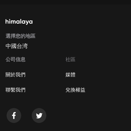
通過手機端訂閱如何取消？
選擇您的地區
Apple Store取消訂閱
中國台湾
方法
Google Play取消訂閱方法
公司信息
社區
關於我們
媒體
聯繫我們
兌換權益