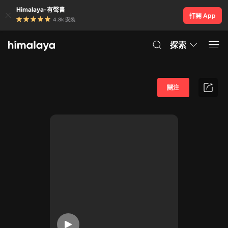
Himalaya-有聲書
打開 App
4.8k 安裝
探索
關注