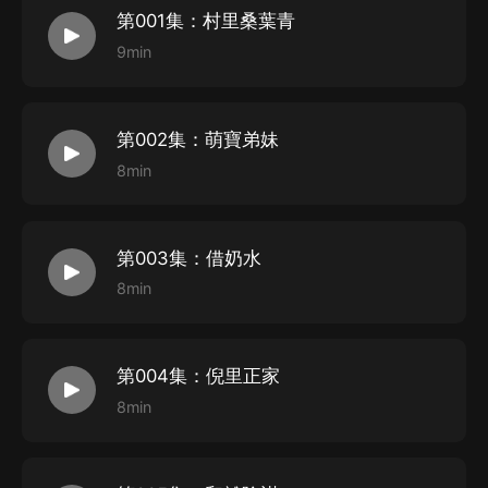
第001集：村里桑葉青
KK卓瑪 飾：楊二丫/ 何湘捷/ 謝太婆 等
9min
楓葉花開中 飾：林安夜
流螢染夏夜 飾：楊逸辰/ 林安靜 等
天女木蘭君 飾：謝運/ 鐵牛 等
第002集：萌寶弟妹
閒來且聽 飾：楊宗閏/ 陳桂明 等
8min
薑石喬 飾：倪鵬/ 馬奇 等
Cv扶光 飾：徐春玲/ 馬夫人 等
第003集：借奶水
霜序Shimo 飾：楊美丫/ 馬桐雲 等
8min
蕭瑟一品紅 飾：吳志平/ 張草根 等
CV樂悠劉 飾：黃添兒/ 張大嬸 等
自然之聆 飾：倪里正/ 李元寶 等
第004集：倪里正家
酒歌書影 飾：馬大正/ 陳老爺 等
8min
蔚藍比鄰星 飾：謝文晉 等
創作團隊：