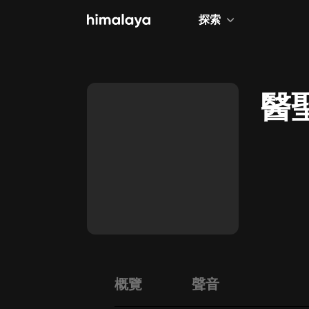
探索
全部
小說
醫
個人成長
相聲評書
兒童
歷史
情感治愈
健康養生
商業財經
概覽
聲音
廣播劇