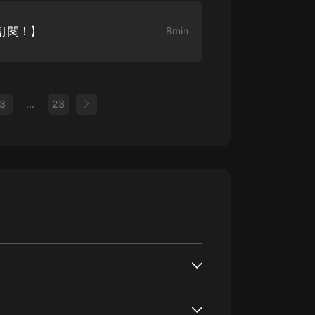
！訂閱！】
8min
3
...
23