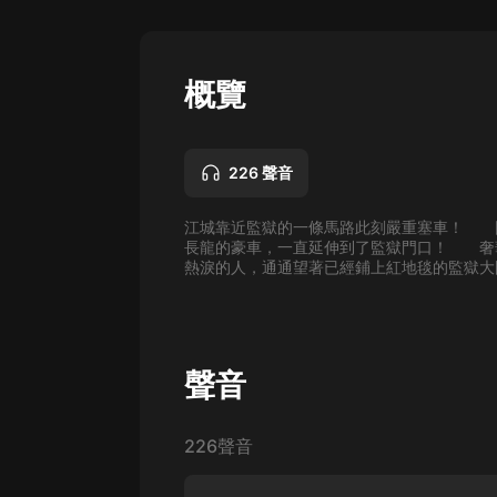
懸疑
科幻
概覽
好書精講
外語
226 聲音
耽美
江城靠近監獄的一條馬路此刻嚴重塞車！ 
認知思維
長龍的豪車，一直延伸到了監獄門口！ 奢
熱淚的人，通通望著已經鋪上紅地毯的監獄大
人文
音樂
粵語
聲音
頭條
226聲音
娛樂