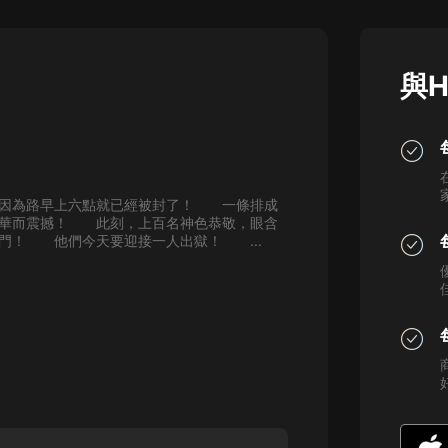
灰姑娘音樂
郭德綱於謙相聲全集
與H
德雲社郭德綱相聲VIP
安全警長啦咘啦哆·假期篇|新篇章加
更|寶寶巴士故事
寶寶巴士
因為路早上六點就已經被封了！ 一條排成
凡人修仙傳|楊洋主演影視原著|薑廣
華而震撼！ 此刻，上百名神色恭敬，眼含
濤配音多播版本
門！ 他們今天要迎接一人出獄！ ...
光合積木
摸金天師【第一季】（紫襟演播）
有聲的紫襟
無敵六皇子|爆笑穿越|無敵流皇子|安
燃領銜有聲小說
安燃