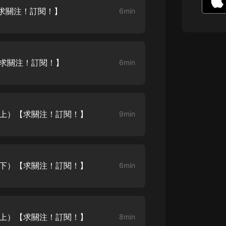
生命科學篇1-2·猴子警長科學探案記|
【求關注！訂閱！】
6min
寶寶巴士科普
寶寶巴士
【新民間劇場】我的老千江湖｜ 有聲
的紫襟｜ 魔幻千手
【求關注！訂閱！】
6min
有聲的紫襟
《夜色鋼琴曲》
夜色鋼琴曲趙海洋
天（上）【求關注！訂閱！】
9min
太荒吞天訣丨熱血玄幻丨紫襟領銜有
聲劇
有聲的紫襟
嫡女貴嫁 | 一刀蘇蘇團隊制作 | 古言
天（下）【求關注！訂閱！】
6min
宮鬥重生爽文 多人有聲劇
一刀蘇蘇
中國大案紀實 | 每日一驚案！真實案
件恐怖刑偵尚文
來（上）【求關注！訂閱！】
8min
大舌頭尚文