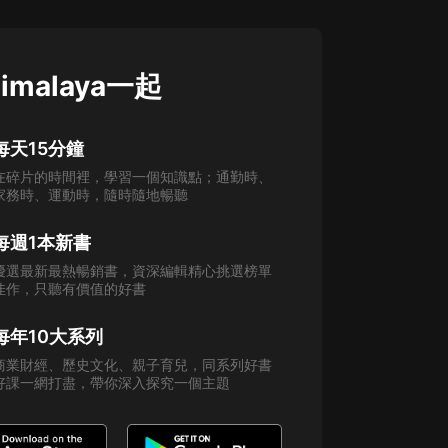
imalaya一起
每天15分鐘
在碎片的時間裡，學習一個知識點；通勤時、
家務時、運動時，隨時隨地暢聽
每週1本新書
優選最新最熱暢銷書，資深編輯精心挑選榜單
佳作，只聽有價值的好書
每年10大系列
商業財經、歷史文化、親子育兒，同系列好書
好課一網打盡，帶你深入探究一個主題