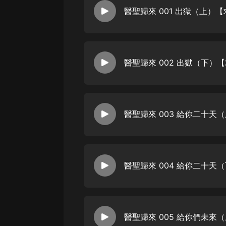
經典名著
醫聖歸來 001 出獄（上）
人物傳記
電影
生活
醫聖歸來 002 出獄（下）
英語
日語
醫聖歸來 003 給你二十
課程
少兒教育
二次元
醫聖歸來 004 給你二十
教育培訓
IT科技
汽車
醫聖歸來 005 給你們未