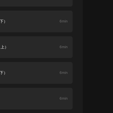
大秦：不裝了，你爹我是秦始皇丨爆
笑穿越丨伍壹劇社多人劇|趙家繼承
人秦朝
伍壹劇社
（下）
6min
詭秘之主 | 多人有聲劇丨同名動畫原
著 | 西幻克蘇魯 | 烏賊作品
8082Audio
（上）
6min
重生1980：開局迎娶姐姐閨蜜丨頭
陀淵領銜丨重生八零丨精品多人有聲
劇
頭陀淵講故事
成何體統丨雙穿反套路爆笑爽文丨冷
（下）
6min
月淺淺&倔強的小紅丨精品多人有聲
劇
o冷月淺淺o
6min