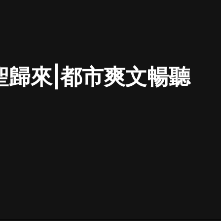
最佳女婿｜都市異能多人有聲劇｜一
種侃侃｜有聲小說
聖歸來|都市爽文暢聽
一種侃侃
米小圈上學記:一二三年級 | 暢銷出版
物
米小圈
破壞者聯盟篇1-4季·猴子警長科學探
案記|寶寶巴士
寶寶巴士
大奉打更人丨頭陀淵領銜多人有聲
劇|暢聽全集|王鶴棣、田曦薇主演影
視劇原著|賣報小郎君
頭陀淵講故事
總有這樣的歌只想一個人聽