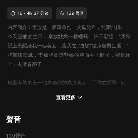
16 小時 37 分鐘
139 聲音
內容簡介：李放是一個單身狗，父母雙亡，無牽無掛。
今天是他的生日，李放點燃一根蠟燭，許下願望：“我希
望上天賜給我一個美女，讓我在12點前結束處男生涯。”
將蠟燭吹滅，李放將毫無營養的泡面吞下肚子，躺到床
上，去做春夢了。
房里突然多出一個穿婚紗的高冷美女，而你在睡覺...然后
一股搔癢吵醒你，你會怎麼樣？
查看更多
聲音
139聲音