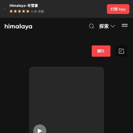
Himalaya-有聲書
打開 App
4.8k 安裝
探索
關注