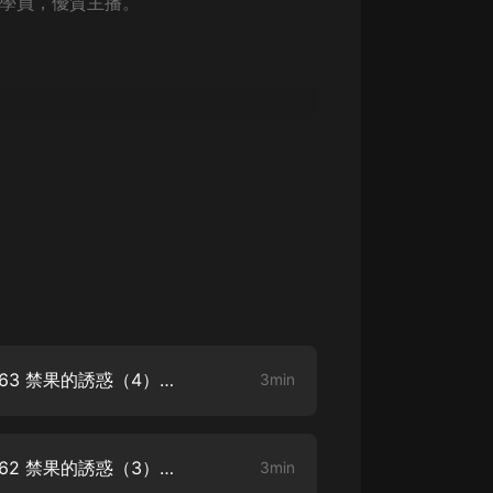
秀學員，優質主播。
生命科學篇1-2·猴子警長科學探案記|
寶寶巴士科普
寶寶巴士
【新民間劇場】我的老千江湖｜ 有聲
的紫襟｜ 魔幻千手
有聲的紫襟
《夜色鋼琴曲》
夜色鋼琴曲趙海洋
太荒吞天訣丨熱血玄幻丨紫襟領銜有
聲劇
有聲的紫襟
嫡女貴嫁 | 一刀蘇蘇團隊制作 | 古言
宮鬥重生爽文 多人有聲劇
《我的青春怎麼了-女孩讀本》163 禁果的誘惑（4）（完）
3min
一刀蘇蘇
中國大案紀實 | 每日一驚案！真實案
件恐怖刑偵尚文
《我的青春怎麼了-女孩讀本》162 禁果的誘惑（3）（新書上架求訂閱和月票哦！）
3min
大舌頭尚文