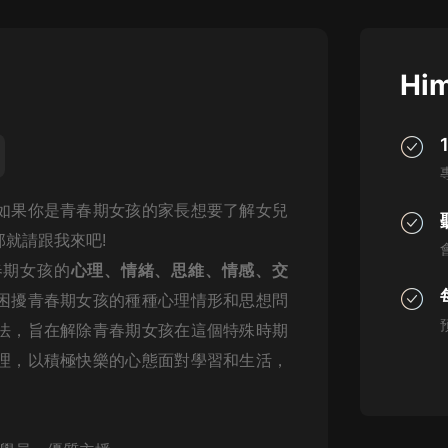
灰姑娘音樂
郭德綱於謙相聲全集
Him
德雲社郭德綱相聲VIP
安全警長啦咘啦哆·假期篇|新篇章加
更|寶寶巴士故事
寶寶巴士
如果你是青春期女孩的家長想要了解女兒
凡人修仙傳|楊洋主演影視原著|薑廣
濤配音多播版本
就請跟我來吧!
光合積木
春期女孩的
心理、情緒、思維、情感、交
困擾青春期女孩的種種心理情形和思想問
摸金天師【第一季】（紫襟演播）
有聲的紫襟
法，旨在解除青春期女孩在這個特殊時期
理，以積極快樂的心態面對學習和生活，
無敵六皇子|爆笑穿越|無敵流皇子|安
燃領銜有聲小說
安燃