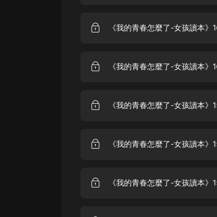
戲曲
旅遊
免費專區
暢銷書
其他