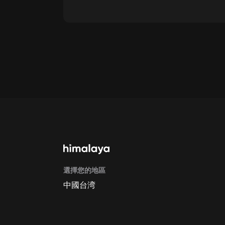
通過網頁端訂閱如何取消？
點擊這裡
通過手機端訂閱如何取消？
Apple Store取消訂閱方法
G
選擇您的地區
中國台湾