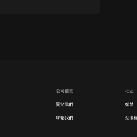
oogle Play取消訂閱方法
公司信息
社區
關於我們
媒體
聯繫我們
兌換