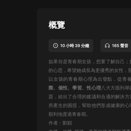
懸疑
科幻
概覽
好書精講
外語
10 小時 39 分鐘
165 聲音
耽美
如果你是青春期女孩，想要了解自己；
認知思維
的心思，希望她成長為更優秀的女性，那
人文
以女孩的青春期心理為出發點，從青
音樂
際、個性、學習、性心理
八大方面列舉
題，給出了合理的建議和合適的解決方
粵語
所產生的困惑，幫助他們形成健康的心
頭條
順利地度過青春期。
娛樂
作者：劉穎