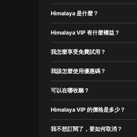
Himalaya 是什麼？
Himalaya VIP 有什麼權益？
我怎麼享受免費試用？
我該怎麼使用優惠碼？
可以在哪收聽？
Himalaya VIP 的價格是多少？
我不想訂閱了，要如何取消？