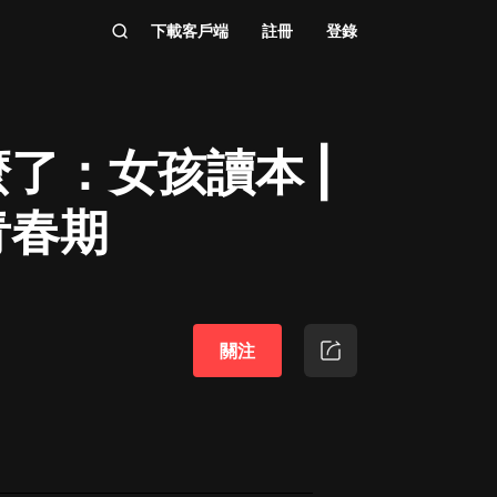
下載客戶端
註冊
登錄
了：女孩讀本 |
青春期
關注