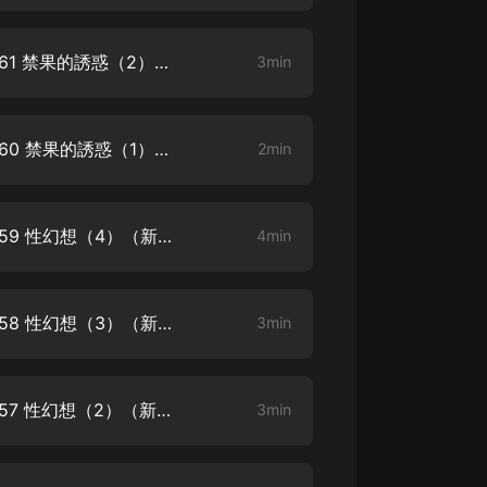
大秦：不裝了，你爹我是秦始皇丨爆
笑穿越丨伍壹劇社多人劇|趙家繼承
《我的青春怎麼了-女孩讀本》161 禁果的誘惑（2）（新書上架求訂閱和月票哦！）
3min
人秦朝
伍壹劇社
詭秘之主 | 多人有聲劇丨同名動畫原
著 | 西幻克蘇魯 | 烏賊作品
《我的青春怎麼了-女孩讀本》160 禁果的誘惑（1）（新書上架求訂閱和月票哦！）
2min
8082Audio
重生1980：開局迎娶姐姐閨蜜丨頭
陀淵領銜丨重生八零丨精品多人有聲
《我的青春怎麼了-女孩讀本》159 性幻想（4）（新書上架求訂閱和月票哦！）
4min
劇
頭陀淵講故事
成何體統丨雙穿反套路爆笑爽文丨冷
月淺淺&倔強的小紅丨精品多人有聲
《我的青春怎麼了-女孩讀本》158 性幻想（3）（新書上架求訂閱和月票哦！）
3min
劇
o冷月淺淺o
《我的青春怎麼了-女孩讀本》157 性幻想（2）（新書上架求訂閱和月票哦！）
3min