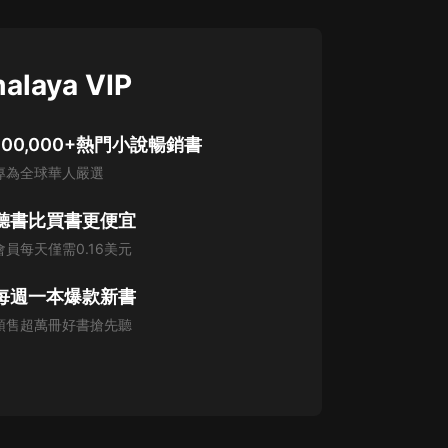
alaya VIP
100,000+熱門小說暢銷書
專為全球華人嚴選
聽書比買書更便宜
會員每天僅需0.16美元
每週一本爆款新書
預售超萬冊好書搶先聽