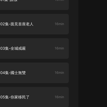
大秦：不裝了，你爹我是秦始皇丨爆
笑穿越丨伍壹劇社多人劇|趙家繼承
人秦朝
伍壹劇社
02集-面見首座老人
16min
詭秘之主 | 多人有聲劇丨同名動畫原
著 | 西幻克蘇魯 | 烏賊作品
8082Audio
重生1980：開局迎娶姐姐閨蜜丨頭
03集-全城戒嚴
16min
陀淵領銜丨重生八零丨精品多人有聲
劇
頭陀淵講故事
成何體統丨雙穿反套路爆笑爽文丨冷
月淺淺&倔強的小紅丨精品多人有聲
04集-國士無雙
16min
劇
o冷月淺淺o
05集-你家移民了
16min