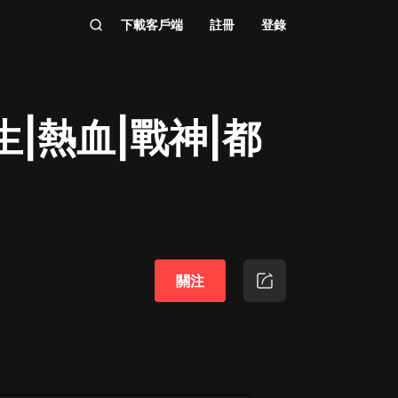
下載客戶端
註冊
登錄
|熱血|戰神|都
關注