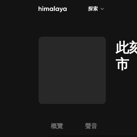
探索
全部
小說
此
個人成長
市
相聲評書
兒童
歷史
情感治愈
健康養生
商業財經
概覽
聲音
廣播劇