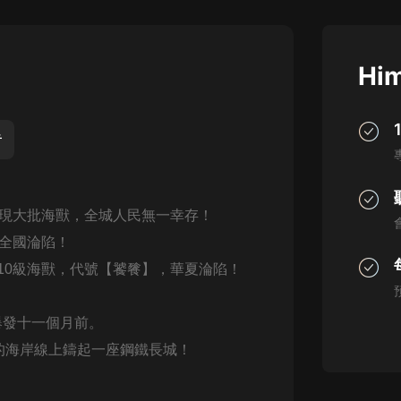
灰姑娘音樂
郭德綱於謙相聲全集
Him
德雲社郭德綱相聲VIP
安全警長啦咘啦哆·假期篇|新篇章加
更|寶寶巴士故事
音
寶寶巴士
凡人修仙傳|楊洋主演影視原著|薑廣
濤配音多播版本
山首現大批海獸，全城人民無一幸存！
光合積木
，全國淪陷！
現10級海獸，代號【饕餮】，華夏淪陷！
摸金天師【第一季】（紫襟演播）
有聲的紫襟
爆發十一個月前。
無敵六皇子|爆笑穿越|無敵流皇子|安
的海岸線上鑄起一座鋼鐵長城！
燃領銜有聲小說
安燃