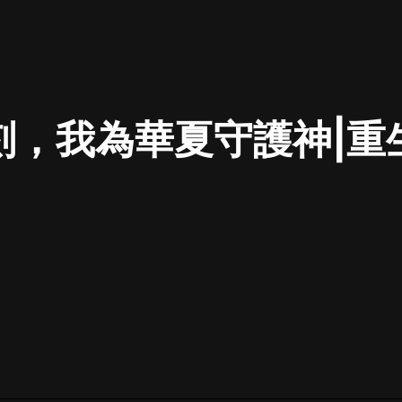
最佳女婿｜都市異能多人有聲劇｜一
種侃侃｜有聲小說
刻，我為華夏守護神|重生
一種侃侃
米小圈上學記:一二三年級 | 暢銷出版
物
米小圈
破壞者聯盟篇1-4季·猴子警長科學探
案記|寶寶巴士
寶寶巴士
大奉打更人丨頭陀淵領銜多人有聲
劇|暢聽全集|王鶴棣、田曦薇主演影
視劇原著|賣報小郎君
頭陀淵講故事
總有這樣的歌只想一個人聽