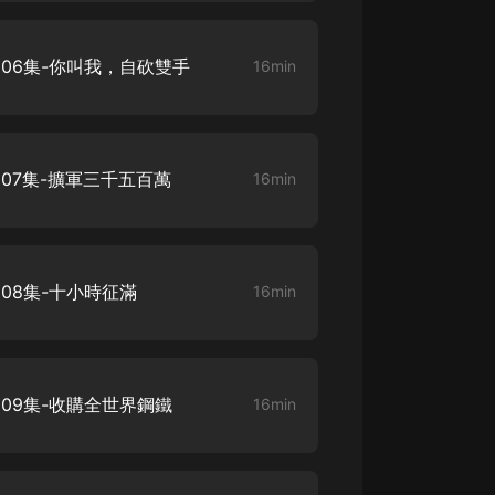
06集-你叫我，自砍雙手
16min
07集-擴軍三千五百萬
16min
08集-十小時征滿
16min
09集-收購全世界鋼鐵
16min