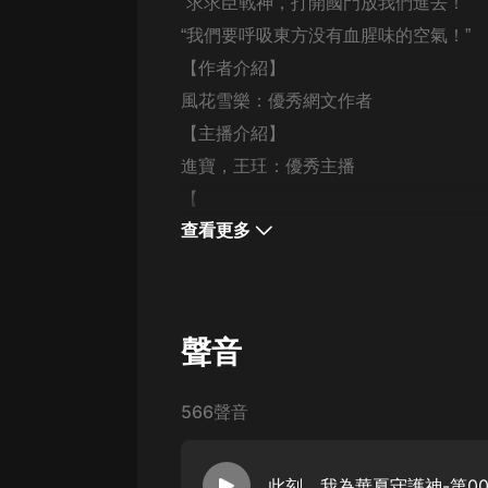
經典名著
“求求臣戰神，打開國門放我們進去！”
“我們要呼吸東方没有血腥味的空氣！”
人物傳記
【作者介紹】
電影
風花雪樂：優秀網文作者
生活
【主播介紹】
英語
進寶，王玨：優秀主播
【
日語
查看更多
課程
少兒教育
二次元
聲音
教育培訓
566聲音
IT科技
汽車
此刻，我為華夏守護神-第00