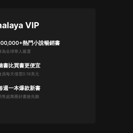
alaya VIP
100,000+熱門小說暢銷書
專為全球華人嚴選
聽書比買書更便宜
會員每天僅需0.16美元
每週一本爆款新書
預售超萬冊好書搶先聽