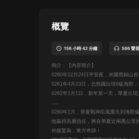
懸疑
科幻
概覽
好書精講
外語
156 小時 42 分鐘
566 聲
耽美
簡介：【內容簡介】
認知思維
0260年12月24日平安夜，米國舊銅
人文
0261年4月23日，北熊國出現6級海獸
音樂
0262年1月1日，新年第一天，華夏出
......
粵語
0260年1月，華夏戰神臣風重生到海獸
頭條
他贏得高層信任，將在華夏近兩萬公里
娛樂
外媒驚為：東方奇跡！