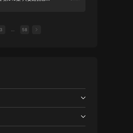
3
...
58