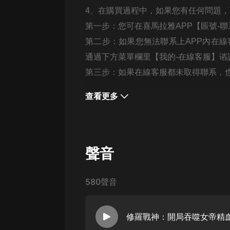
經典名著
4
、在購買過程中，如果您有任何問題，
人物傳記
第一步：您可在喜馬拉雅
APP
【賬號
-
聯
電影
第二步：如果您無法聯系上
APP
內在線
通過下方菜單欄里【我的
-
在線客服】谘
生活
第三步：如果在線客服都未取得聯系，
英語
查看更多
日語
課程
少兒教育
聲音
二次元
教育培訓
580聲音
IT科技
汽車
修羅戰神：開局吞噬女帝精血 