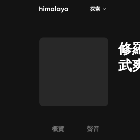
探索
全部
小說
修
個人成長
武
相聲評書
兒童
歷史
情感治愈
健康養生
商業財經
概覽
聲音
廣播劇