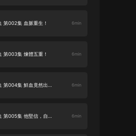
大秦：不裝了，你爹我是秦始皇丨爆
笑穿越丨伍壹劇社多人劇|趙家繼承
人秦朝
第002集 血脈重生！
6min
伍壹劇社
詭秘之主 | 多人有聲劇丨同名動畫原
著 | 西幻克蘇魯 | 烏賊作品
8082Audio
第003集 煉體五重！
6min
重生1980：開局迎娶姐姐閨蜜丨頭
陀淵領銜丨重生八零丨精品多人有聲
劇
頭陀淵講故事
成何體統丨雙穿反套路爆笑爽文丨冷
修羅戰神：開局吞噬女帝精血 第004集 鮮血竟然出現在自己丹田，且還幫助自己血脈重塑
6min
月淺淺&倔強的小紅丨精品多人有聲
劇
o冷月淺淺o
修羅戰神：開局吞噬女帝精血 第005集 他堅信，自己能夠突破之前的境界
6min