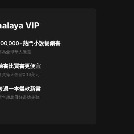
alaya VIP
100,000+熱門小說暢銷書
專為全球華人嚴選
聽書比買書更便宜
會員每天僅需0.16美元
每週一本爆款新書
預售超萬冊好書搶先聽