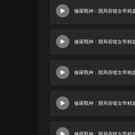
修羅戰神：開局吞噬女帝精血 
修羅戰神：開局吞噬女帝精血 