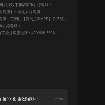
生命科學篇1-2·猴子警長科學探案記|
可以按以下步驟谘詢在線客服：
寶寶巴士科普
寶寶巴士
系客服】中谘詢在線客服；
客服，可關注【喜馬拉雅
APP
】公眾號，
【新民間劇場】我的老千江湖｜ 有聲
的紫襟｜ 魔幻千手
詢在線客服；
有聲的紫襟
也可撥打客服電話：
400-838-5616
《夜色鋼琴曲》
夜色鋼琴曲趙海洋
太荒吞天訣丨熱血玄幻丨紫襟領銜有
聲劇
有聲的紫襟
嫡女貴嫁 | 一刀蘇蘇團隊制作 | 古言
宮鬥重生爽文 多人有聲劇
一刀蘇蘇
中國大案紀實 | 每日一驚案！真實案
第001集 誰敢動我妹？
6min
件恐怖刑偵尚文
大舌頭尚文