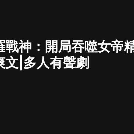
最佳女婿｜都市異能多人有聲劇｜一
種侃侃｜有聲小說
羅戰神：開局吞噬女帝精
一種侃侃
米小圈上學記:一二三年級 | 暢銷出版
爽文|多人有聲劇
物
米小圈
破壞者聯盟篇1-4季·猴子警長科學探
案記|寶寶巴士
寶寶巴士
大奉打更人丨頭陀淵領銜多人有聲
劇|暢聽全集|王鶴棣、田曦薇主演影
視劇原著|賣報小郎君
頭陀淵講故事
總有這樣的歌只想一個人聽