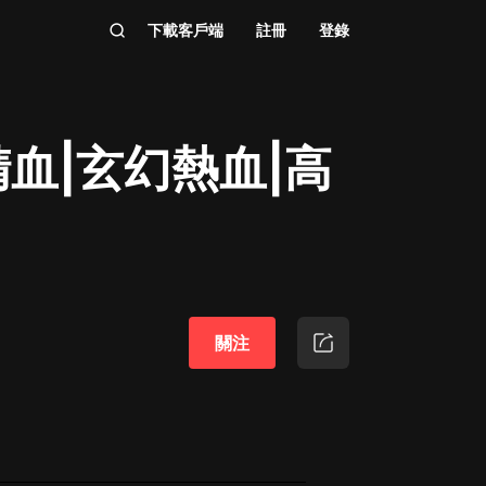
下載客戶端
註冊
登錄
血|玄幻熱血|高
關注