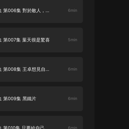
修羅戰神：開局吞噬女帝精血 第006集 對於敵人，他向來不會留情
6min
第007集 葉天很是驚喜
5min
修羅戰神：開局吞噬女帝精血 第008集 王卓想見自己姑姑
6min
第009集 黑鐵片
6min
修羅戰神：開局吞噬女帝精血 第010集 只要給自己十天
6min