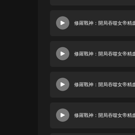
戲曲
旅遊
修羅戰神：開局吞噬女帝精血 
免費專區
暢銷書
其他
修羅戰神：開局吞噬女帝精血 