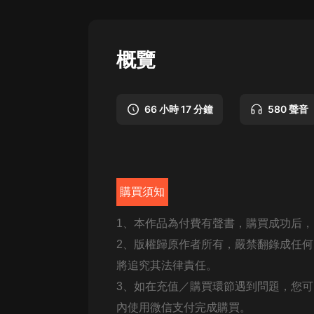
懸疑
科幻
概覽
好書精講
外語
66 小時 17 分鐘
580 聲音
耽美
認知思維
人文
購買須知
音樂
1、本作品為付費有聲書，購買成功后
粵語
2
、版權歸原作者所有，嚴禁翻錄成任何
頭條
將追究其法律責任。
3
、如在充值／購買環節遇到問題，您可
娛樂
內使用微信支付完成購買。