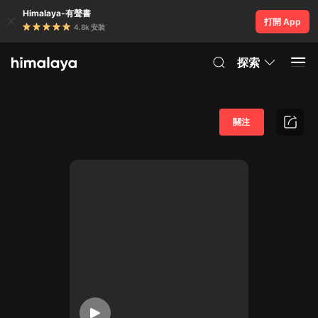
Himalaya-有聲書
打開 App
4.8k 安裝
探索
關注