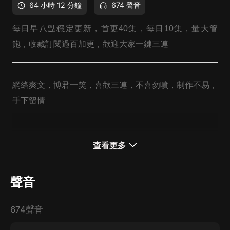
64 小時 12 分鐘
674 聲音
每日早八點穩定更新，首更40集，每日10集，量大管
飽，收藏訂閱過百加更，歡迎大家一鍵三連
網絡爽文，博君一笑，喜歡三連，不喜勿噴，制作不易，
手下留情
查看更多
聲音
674聲音