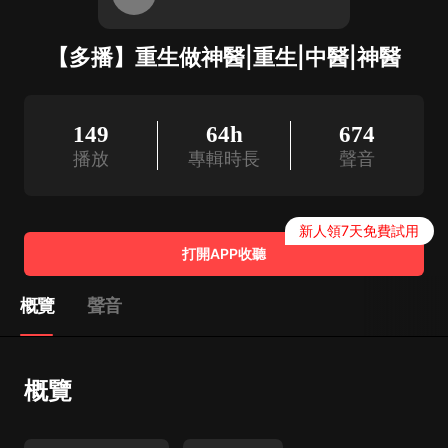
【多播】重生做神醫|重生|中醫|神醫
149
64h
674
播放
專輯時長
聲音
新人領7天免費試用
打開APP收聽
概覽
聲音
概覽