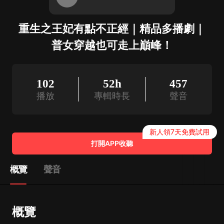
重生之王妃有點不正經｜精品多播劇｜
普女穿越也可走上巔峰！
102
52h
457
播放
專輯時長
聲音
新人領7天免費試用
打開APP收聽
概覽
聲音
概覽