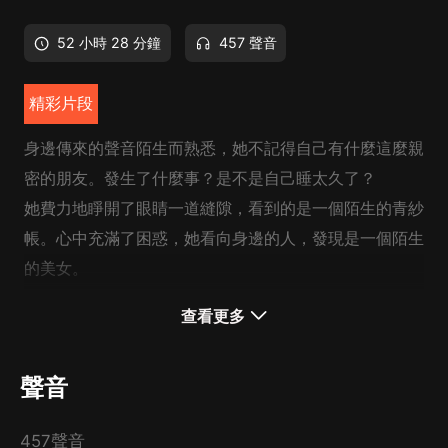
52 小時 28 分鐘
457 聲音
精彩片段
身邊傳來的聲音陌生而熟悉，她不記得自己有什麼這麼親
密的朋友。發生了什麼事？是不是自己睡太久了？
她費力地睜開了眼睛一道縫隙，看到的是一個陌生的青紗
帳。心中充滿了困惑，她看向身邊的人，發現是一個陌生
的美女。
奇怪，為什麼她梳著古代丫鬟的發式，穿著古裝的長裙？
查看更多
這種衣服只有在古裝電影里才見過。 難道她要拍古裝寫
真？可是我不認識她，她為什麼為我流淚得如此傷心？
聲音
“喂，漂亮姑娘，你認識我嗎？”她終於聽到了自己的聲
音，雖然微弱得像蚊子的嗡嗡聲，但總比没有聲音要好。
457聲音