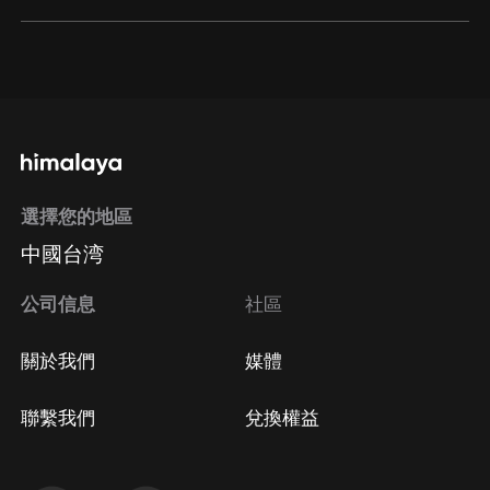
通過網頁端訂閱如何取消？
點擊這裡
通過手機端訂閱如何取消？
選擇您的地區
Apple Store取消訂閱
中國台湾
方法
Google Play取消訂閱方法
公司信息
社區
關於我們
媒體
聯繫我們
兌換權益