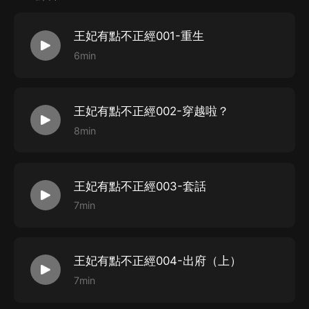
美女一愣，彎腰摸了摸她的額頭，焦急地盯著她的眼睛：
“你哪里不舒服，小姐？”
王妃有點不正經001-重生
“我們...我們很熟嗎？”她有些困惑。
6min
小美女有點慌亂：“小姐，别嚇唬小青了，你别鬨了，好
嗎？”
鬨？是我在鬨還是她在捉弄我？感覺好像我穿越到了古代
王妃有點不正經002-穿越啦？
一樣。我已經夠倒黴了，别再折磨我可憐的心臟了。雖然
8min
她很想說出這些話，但她發現體力不夠，無奈地選擇保持
沉默，等著看她接下來的表演。
王妃有點不正經003-套話
難道，我真的穿越了嗎TT
7min
王妃有點不正經004-出府（上）
7min