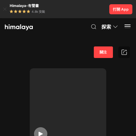
Himalaya-有聲書
打開 App
4.8k 安裝
探索
關注